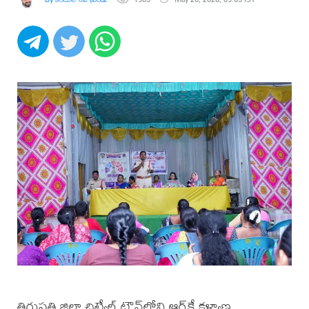
తిరుపతి జిల్లా చిట్వేల్ టౌన్‌లోని ఆర్‌కే కళ్యాణ