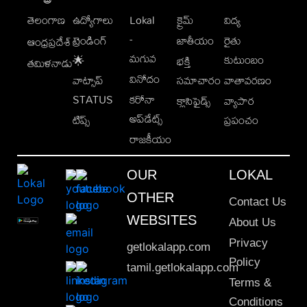
తెలంగాణ
ఉద్యోగాలు
Lokal
క్రైమ్
విద్య
-
ట్రెండింగ్
జాతీయం
రైతు
ఆంధ్రప్రదేశ్
మగువ
కుటుంబం
🌟
భక్తి
తమిళనాడు
వినోదం
వాట్సాప్
సమాచారం
వాతావరణం
STATUS
కరోనా
క్లాసిఫైడ్స్
వ్యాపార
అప్‌డేట్స్
టిప్స్
ప్రపంచం
రాజకీయం
OUR
LOKAL
OTHER
Contact Us
WEBSITES
About Us
Privacy
getlokalapp.com
Policy
tamil.getlokalapp.com
Terms &
Conditions