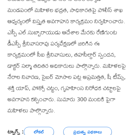
మండపంలో మహిళల భద్రత, సాధికారతపై పోలీస్ శాఖ
ఆధ్వర్యంలో విస్తృత అవగాహన కార్యక్రమం నిర్వహించారు.
ఎస్పీ ఎల్‌.సుబ్బారాయుడు ఆదేశాల మేరకు రేణిగుంట
డీఎస్పీ శ్రీనివాసరావు పర్యవేక్షణలో జరిగిన ఈ
కార్యక్రమంలో సీఐ శ్రీనివాసులు, తహసీల్దార్ స్పందన,
డాక్టర్ సల్మా తదితర అధికారులు పాల్గొన్నారు. మహిళలపై
నేరాల నివారణ, సైబర్ మోసాల పట్ల అప్రమత్తత, షీ టీమ్స్,
శక్తి యాప్, పోక్సో చట్టం, గృహహింస నిరోధక చట్టాలపై
అవగాహన కల్పించారు. సుమారు 300 మందికి పైగా
మహిళలు పాల్గొన్నారు.
ట్యాగ్స్ :
లోకల్
ప్రభుత్వ పథకాలు