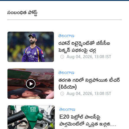
సంబంధిత పోస్ట్
తెలంగాణ
రహానే రిటైర్మెంట్‌తో బీసీసీఐ
పెన్షన్ పథకంపై చర్చ
Aug 04, 2026, 13:08 IST
తెలంగాణ
తరగతి గదిలో నిద్రపోయిన టీచర్
(వీడియో)
Aug 04, 2026, 13:08 IST
తెలంగాణ
E20 పెట్రోల్ పాలసీపై
పార్లమెంట్‌లో స్పష్టత ఇచ్చిన