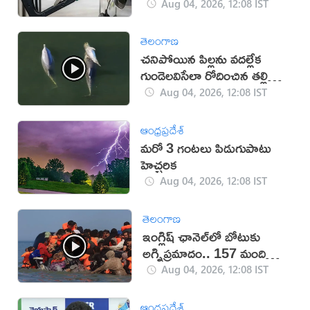
కేంద్రం
Aug 04, 2026, 12:08 IST
తెలంగాణ
చనిపోయిన పిల్లను వదల్లేక
గుండెలవిసేలా రోదించిన తల్లి
డాల్ఫిన్ (వీడియో)
Aug 04, 2026, 12:08 IST
ఆంధ్రప్రదేశ్
మరో 3 గంటలు పిడుగుపాటు
హెచ్చరిక
Aug 04, 2026, 12:08 IST
తెలంగాణ
ఇంగ్లిష్ ఛానెల్‌లో బోటుకు
అగ్నిప్రమాదం.. 157 మంది
సురక్షితం
Aug 04, 2026, 12:08 IST
ఆంధ్రప్రదేశ్