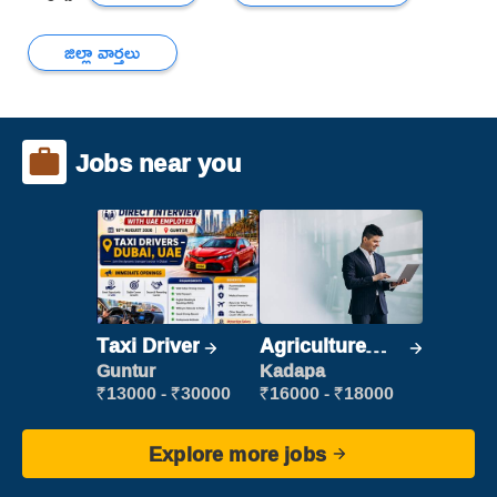
జిల్లా వార్తలు
Jobs near you
Taxi Driver
Agriculture
Labour
Guntur
Kadapa
₹13000 - ₹30000
₹16000 - ₹18000
Explore more jobs