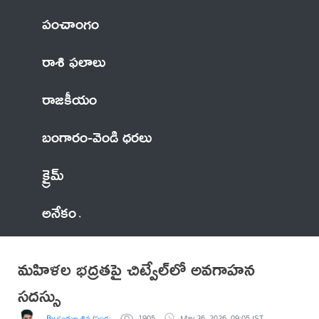
పంచాంగం
రాశి ఫలాలు
రాజకీయం
బంగారం-వెండి ధరలు
క్రైమ్
అనేకం
మహిళల భద్రతపై చిట్వేల్‌లో అవగాహన
సదస్సు
By కందుల శివ (పండు )
1905
May 26, 2026, 09:05 IST