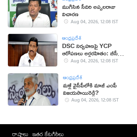
ముగిసిన సీదిరి అప్పలరాజు
విచారణ
Aug 04, 2026, 12:08 IST
ఆంధ్రప్రదేశ్
DSC నిర్వహణపై YCP
ఆరోపణలు అర్థరహితం: బీసీ
జనార్దన్‌రెడ్డి
Aug 04, 2026, 12:08 IST
ఆంధ్రప్రదేశ్
మళ్లీ వైసీపీలోకి మాజీ ఎంపీ
విజయసాయిరెడ్డి?
Aug 04, 2026, 12:08 IST
రాష్ట్రాలు
ఇతర కేటగిరీలు