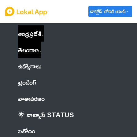
డౌన్లోడ్ లోకల్ యాప్
ఆంధ్రప్రదేశ్
తెలంగాణ
ఉద్యోగాలు
ట్రెండింగ్
వాతావరణం
🌟 వాట్సాప్ STATUS
వినోదం