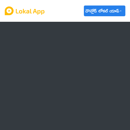
డౌన్లోడ్ లోకల్ యాప్
ఆంధ్రప్రదేశ్
తెలంగాణ
ఉద్యోగాలు
ట్రెండింగ్
వాతావరణం
బడ్జెట్ 2023-24
🌟 వాట్సాప్ STATUS