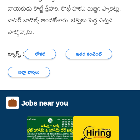
నాయకుడు కొట్టే శ్రీహరి, కొట్టే హరిష్ మజ్జిగ ప్యాకెట్లు,
వాటర్ బాటిల్స్ అందజేశారు. భక్తులు పెద్ద ఎత్తున
పాల్గొన్నారు.
ట్యాగ్స్ :
లోకల్
ఇతర కంటెంట్
జిల్లా వార్తలు
Jobs near you