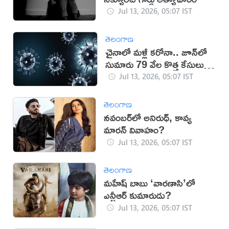
Jul 13, 2026, 05:07 IST
తెలంగాణ
చైనాలో మళ్లీ కరోనా.. జూన్‌లో
సుమారు 79 వేల కొత్త కేసులు
నమోదు
Jul 13, 2026, 05:07 IST
తెలంగాణ
నవంబర్‌లో అనిరుధ్, కావ్య
మారన్ వివాహం?
Jul 13, 2026, 05:07 IST
తెలంగాణ
మహేష్ బాబు ‘వారణాసి’లో
ఎన్టీఆర్ కుమారుడు?
Jul 13, 2026, 05:07 IST