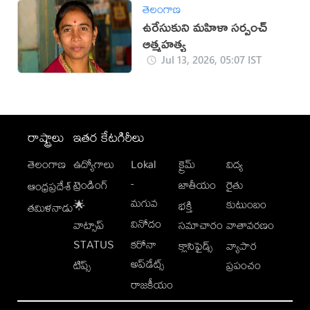
తెలంగాణ
ఉరేసుకుని మహిళా సర్పంచ్
ఆత్మహత్య
Jul 13, 2026, 05:07 IST
రాష్ట్రాలు
ఇతర కేటగిరీలు
తెలంగాణ
ఉద్యోగాలు
Lokal
క్రైమ్
విద్య
-
ట్రెండింగ్
జాతీయం
రైతు
ఆంధ్రప్రదేశ్
మగువ
కుటుంబం
🌟
భక్తి
తమిళనాడు
వినోదం
వాట్సాప్
సమాచారం
వాతావరణం
STATUS
కరోనా
క్లాసిఫైడ్స్
వ్యాపార
అప్‌డేట్స్
టిప్స్
ప్రపంచం
రాజకీయం