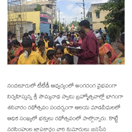
నందలూరులో టీటీడీ ఆధ్వర్యంలో అంగరంగ వైభవంగా
నిర్వహిస్తున్న శ్రీ సౌమ్యనాథ స్వామి బ్రహ్మోత్సవాల్లో భాగంగా
శనివారం రథోత్సవం సందర్భంగా ఆలయ మాడవీధులలో
ఆధిక సంఖ్యలో భక్తులు రథోత్సవంలో పాల్గొన్నారు. కొట్టే
నరసింహుల జ్ఞాపకార్థం వారి కుమారులు జనసేన