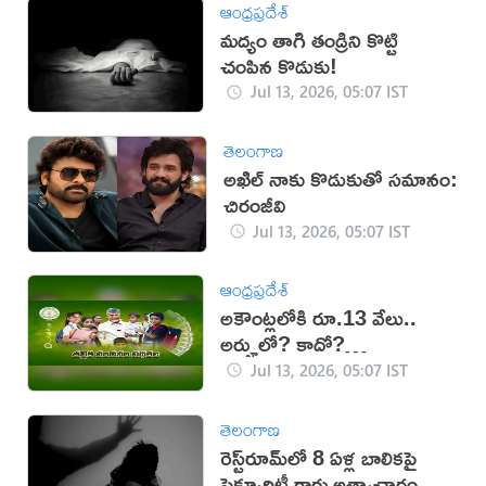
ఆంధ్రప్రదేశ్
మద్యం తాగి తండ్రిని కొట్టి
చంపిన కొడుకు!
Jul 13, 2026, 05:07 IST
తెలంగాణ
అఖిల్‌ నాకు కొడుకుతో సమానం:
చిరంజీవి
Jul 13, 2026, 05:07 IST
ఆంధ్రప్రదేశ్
అకౌంట్లలోకి రూ.13 వేలు..
అర్హులో? కాదో?
తెలుసుకోండిలా..
Jul 13, 2026, 05:07 IST
తెలంగాణ
రెస్ట్‌రూమ్‌లో 8 ఏళ్ల బాలికపై
సెక్యూరిటీ గార్డు అత్యాచారం