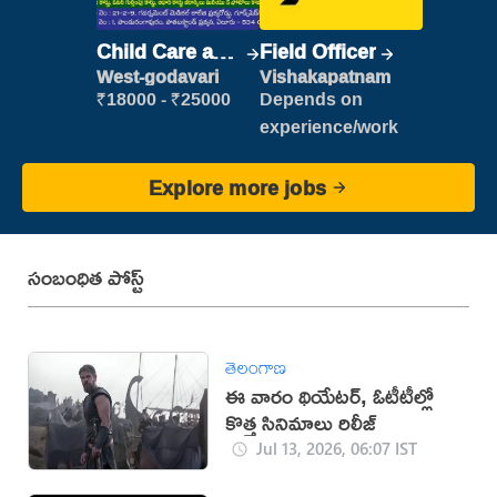
Child Care and
Field Officer
Patient care
West-godavari
Vishakapatnam
₹18000 - ₹25000
Depends on
experience/work
Explore more jobs
సంబంధిత పోస్ట్
తెలంగాణ
ఈ వారం థియేటర్, ఓటీటీల్లో
కొత్త సినిమాలు రిలీజ్
Jul 13, 2026, 06:07 IST