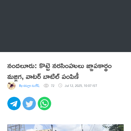
Thatstelugu
బిగ్ బాస్
అనేకం
నందలూరు: కొట్టె నరసింహులు జ్ఞాపకార్థం
మజ్జిగ, వాటర్ బాటిల్ పంపిణీ
By కస్తూరి సురేష్
72
Jul 12, 2025, 10:07 IST