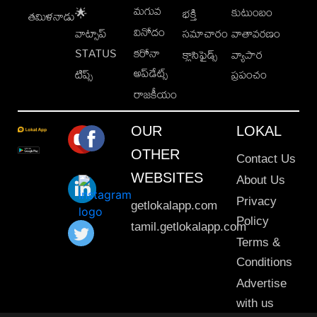
మగువ
కుటుంబం
🌟
భక్తి
తమిళనాడు
వినోదం
వాట్సాప్
సమాచారం
వాతావరణం
STATUS
కరోనా
క్లాసిఫైడ్స్
వ్యాపార
అప్‌డేట్స్
టిప్స్
ప్రపంచం
రాజకీయం
OUR
LOKAL
OTHER
Contact Us
WEBSITES
About Us
Privacy
getlokalapp.com
Policy
tamil.getlokalapp.com
Terms &
Conditions
Advertise
with us