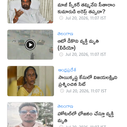
మాజీ స్పీకర్ తమ్మినేని సీతారాం
కుమారుడి అరెస్ట్ తప్పదా?
Jul 20, 2026, 11:07 IST
తెలంగాణ
ఆటో డీకొని వ్యక్తి మృతి
(వీడియో)
Jul 20, 2026, 11:07 IST
ఆంధ్రప్రదేశ్
సాయికృష్ణ కేసులో విజయలక్ష్మిని
ప్రశ్నించిన సిట్
Jul 20, 2026, 11:07 IST
తెలంగాణ
హోటల్‌లో భోజనం చేస్తూ వ్యక్తి
మృతి
Jul 20, 2026, 11:07 IST