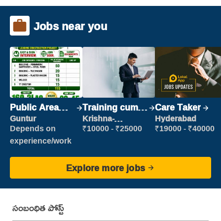
Jobs near you
Public Area
Training cum
Care Taker
Cleaner
Placement
Guntur
Krishna-
Hyderabad
vijayawada
Depends on
₹10000 - ₹25000
₹19000 - ₹40000
experience/work
Explore more jobs
సంబంధిత పోస్ట్