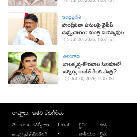
ఆంధ్రప్రదేశ్
హంద్రీనీవా పనులపై వైసీపీ
దుష్ప్రచారం: మంత్రి పయ్యావుల
Jul 20, 2026, 11:07 IST
తెలంగాణ
బాలకృష్ణ-కొరటాల సినిమాలో
ఐశ్వర్య రాజేశ్ కీలక పాత్ర?
Jul 20, 2026, 11:07 IST
రాష్ట్రాలు
ఇతర కేటగిరీలు
తెలంగాణ
ఉద్యోగాలు
Lokal
క్రైమ్
విద్య
-
ట్రెండింగ్
జాతీయం
రైతు
ఆంధ్రప్రదేశ్