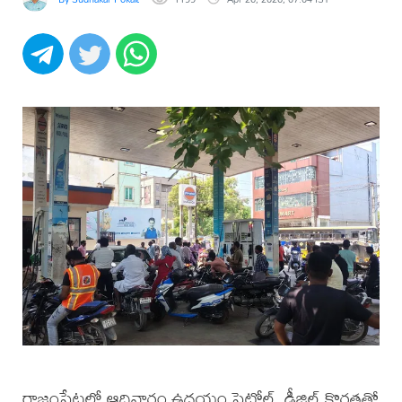
రాజంపేటలో ఆదివారం ఉదయం పెట్రోల్, డీజిల్ కొరతతో