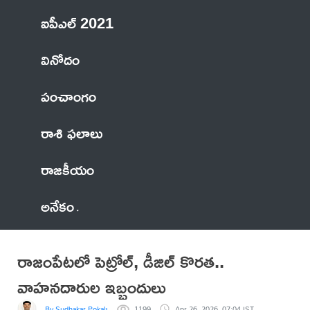
ఐపీఎల్ 2021
వినోదం
పంచాంగం
రాశి ఫలాలు
రాజకీయం
అనేకం
రాజంపేటలో పెట్రోల్, డీజిల్ కొరత..
వాహనదారుల ఇబ్బందులు
By Sudhakar Pokala
1199
Apr 26, 2026, 07:04 IST