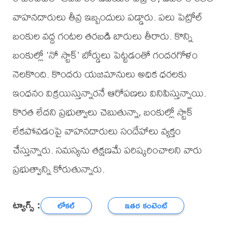
వాహనదారులు తీవ్ర ఇబ్బందులు పడ్డారు. పలు పెట్రోల్
బంకుల వద్ద గంటల తరబడి బారులు తీరారు. కొన్ని
బంకుల్లో 'నో స్టాక్' బోర్డులు పెట్టడంతో గందరగోళం
నెలకొంది. కొందరు యజమానులు అధిక ధరలకు
ఇంధనం విక్రయిస్తున్నారనే ఆరోపణలు వినిపిస్తున్నాయి.
కొరత లేదని ప్రభుత్వాలు చెబుతున్నా, బంకుల్లో స్టాక్
లేకపోవడంపై వాహనదారులు సందేహాలు వ్యక్తం
చేస్తున్నారు. సమస్యను తక్షణమే పరిష్కరించాలని వారు
ప్రభుత్వాన్ని కోరుతున్నారు.
ట్యాగ్స్ :
లోకల్
ఇతర కంటెంట్