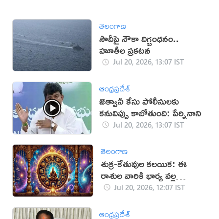
తెలంగాణ
సౌదీపై నౌకా దిగ్బంధనం..
హూతీల ప్రకటన
Jul 20, 2026, 13:07 IST
ఆంధ్రప్రదేశ్
జెత్వానీ కేసు పోలీసుల‌కు
కనువిప్పు కాబోతుంది: పేర్నినాని
Jul 20, 2026, 13:07 IST
తెలంగాణ
శుక్ర-కేతువుల కలయిక: ఈ
రాశుల వారికి భార్య వల్ల
అదృష్టం!
Jul 20, 2026, 12:07 IST
ఆంధ్రప్రదేశ్