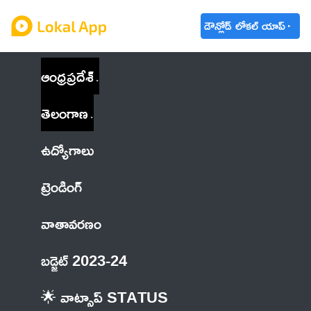
డౌన్లోడ్ లోకల్ యాప్
ఆంధ్రప్రదేశ్
తెలంగాణ
ఉద్యోగాలు
ట్రెండింగ్
వాతావరణం
బడ్జెట్ 2023-24
🌟 వాట్సాప్ STATUS