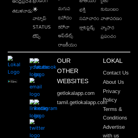
ట్రెండింగ్
జాతీయం
రైతు
ఆంధ్రప్రదేశ్
మగువ
కుటుంబం
🌟
భక్తి
తమిళనాడు
వినోదం
వాట్సాప్
సమాచారం
వాతావరణం
STATUS
కరోనా
క్లాసిఫైడ్స్
వ్యాపార
అప్‌డేట్స్
టిప్స్
ప్రపంచం
రాజకీయం
OUR
LOKAL
OTHER
Contact Us
WEBSITES
About Us
Privacy
getlokalapp.com
Policy
tamil.getlokalapp.com
Terms &
Conditions
Advertise
with us