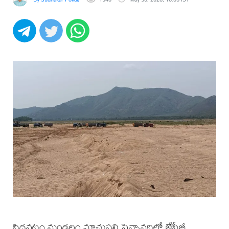
సిద్ధవటం మండలం మాచుపల్లి పెన్నానదిలో జేసీబీ