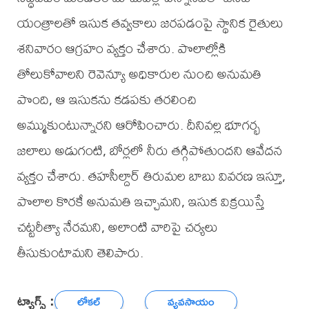
యంత్రాలతో ఇసుక తవ్వకాలు జరపడంపై స్థానిక రైతులు
శనివారం ఆగ్రహం వ్యక్తం చేశారు. పొలాల్లోకి
తోలుకోవాలని రెవెన్యూ అధికారుల నుంచి అనుమతి
పొంది, ఆ ఇసుకను కడపకు తరలించి
అమ్ముకుంటున్నారని ఆరోపించారు. దీనివల్ల భూగర్భ
జలాలు అడుగంటి, బోర్లలో నీరు తగ్గిపోతుందని ఆవేదన
వ్యక్తం చేశారు. తహసీల్దార్ తిరుమల బాబు వివరణ ఇస్తూ,
పొలాల కొరకే అనుమతి ఇచ్చామని, ఇసుక విక్రయిస్తే
చట్టరీత్యా నేరమని, అలాంటి వారిపై చర్యలు
తీసుకుంటామని తెలిపారు.
ట్యాగ్స్ :
లోకల్
వ్యవసాయం