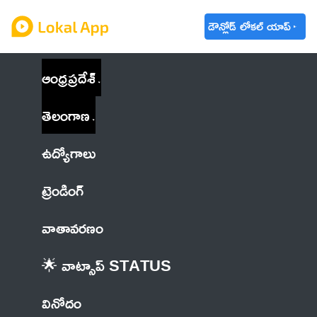
డౌన్లోడ్ లోకల్ యాప్
ఆంధ్రప్రదేశ్
తెలంగాణ
ఉద్యోగాలు
ట్రెండింగ్
వాతావరణం
🌟 వాట్సాప్ STATUS
వినోదం