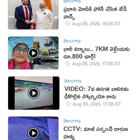
తెలంగాణ
ప్రధాని మోదీకి ఫోన్ చేసిన జేడీ
వాన్స్
Aug 08, 2026, 18:08 IST
తెలంగాణ
భారీ వర్షాలు.. 7KM వెళ్లేందుకు
రూ.800 ఛార్జ్!
Aug 08, 2026, 17:08 IST
తెలంగాణ
VIDEO: 7వ తరగతి బాలికను
ఢీకొట్టిన స్కోర్పియో కారు
Aug 08, 2026, 17:08 IST
తెలంగాణ
CCTV: మాజీ సర్పంచ్ దారుణ
హత్య