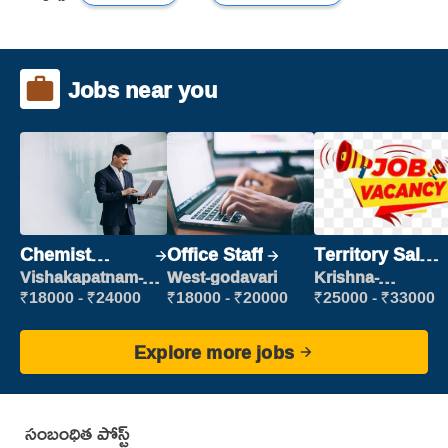
Jobs near you
Chemist
Office Staff
Territory Sales
Production
Manager
Vishakapatnam-
West-godavari
Krishna-
new
vijayawada
Executive
₹18000 - ₹24000
₹18000 - ₹20000
₹25000 - ₹33000
Explore more jobs
సంబంధిత పోస్ట్