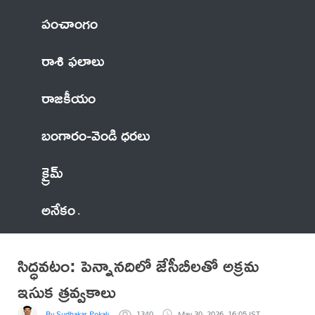
పంచాంగం
రాశి ఫలాలు
రాజకీయం
బంగారం-వెండి ధరలు
క్రైమ్
అనేకం
సిద్ధవటం: పెన్నానదిలో జేసీబీలతో అక్రమ
ఇసుక త్రవ్వకాలు
By Sudhakar Pokala
1340
May 30, 2026, 16:05 IST