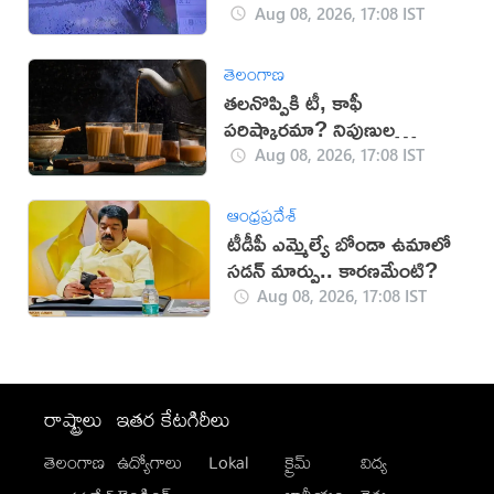
Aug 08, 2026, 17:08 IST
తెలంగాణ
తలనొప్పికి టీ, కాఫీ
పరిష్కారమా? నిపుణుల
సూచనలు ఇవే!
Aug 08, 2026, 17:08 IST
ఆంధ్రప్రదేశ్
టీడీపీ ఎమ్మెల్యే బోండా ఉమాలో
సడన్‌ మార్పు.. కారణమేంటి?
Aug 08, 2026, 17:08 IST
రాష్ట్రాలు
ఇతర కేటగిరీలు
తెలంగాణ
ఉద్యోగాలు
Lokal
క్రైమ్
విద్య
-