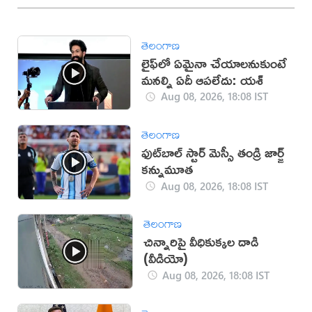
తెలంగాణ
లైఫ్‌లో ఏమైనా చేయాలనుకుంటే
మనల్ని ఏదీ ఆపలేదు: యశ్
Aug 08, 2026, 18:08 IST
తెలంగాణ
ఫుట్‌బాల్ స్టార్ మెస్సీ తండ్రి జార్జ్
కన్నుమూత
Aug 08, 2026, 18:08 IST
తెలంగాణ
చిన్నారిపై వీధికుక్కల దాడి
(వీడియో)
Aug 08, 2026, 18:08 IST