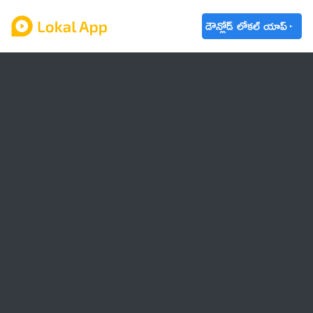
డౌన్లోడ్ లోకల్ యాప్
ఆంధ్రప్రదేశ్
తెలంగాణ
ఉద్యోగాలు
ట్రెండింగ్
వాతావరణం
🌟 వాట్సాప్ STATUS
వినోదం