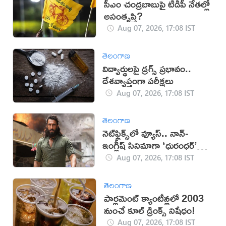
సీఎం చంద్రబాబుపై టీడీపీ నేతల్లో
అసంతృప్తి?
Aug 07, 2026, 17:08 IST
తెలంగాణ
విద్యార్థులపై డ్రగ్స్ ప్రభావం..
దేశవ్యాప్తంగా పరీక్షలు
Aug 07, 2026, 17:08 IST
తెలంగాణ
నెట్‌ఫ్లిక్స్‌లో వ్యూస్.. నాన్-
ఇంగ్లీష్ సినిమాగా ‘ధురంధర్’
రికార్డు
Aug 07, 2026, 17:08 IST
తెలంగాణ
పార్లమెంట్ క్యాంటీన్లలో 2003
నుంచే కూల్ డ్రింక్స్ నిషేధం!
Aug 07, 2026, 17:08 IST