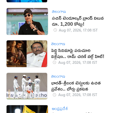
తెలంగాణ
సచిన్ టెండూల్కర్ బ్రాండ్ విలువ
రూ. 1,200 కోట్లు!
Aug 07, 2026, 17:08 IST
తెలంగాణ
పెద్ది సినిమాపై పరుచూరి
విశ్లేషణ.. రామ్ చరణ్ వల్లే హిట్!
Aug 07, 2026, 17:08 IST
తెలంగాణ
భారత్-శ్రీలంక టెస్టులకు ఉచిత
ప్రవేశం.. బోర్డు ప్రకటన
Aug 07, 2026, 17:08 IST
ఆంధ్రప్రదేశ్