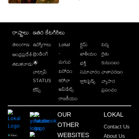
రాష్ట్రాలు
ఇతర కేటగిరీలు
తెలంగాణ
ఉద్యోగాలు
Lokal
క్రైమ్
విద్య
-
ట్రెండింగ్
జాతీయం
రైతు
ఆంధ్రప్రదేశ్
మగువ
కుటుంబం
🌟
భక్తి
తమిళనాడు
వినోదం
వాట్సాప్
సమాచారం
వాతావరణం
STATUS
కరోనా
క్లాసిఫైడ్స్
వ్యాపార
అప్‌డేట్స్
టిప్స్
ప్రపంచం
రాజకీయం
OUR
LOKAL
OTHER
Contact Us
WEBSITES
About Us