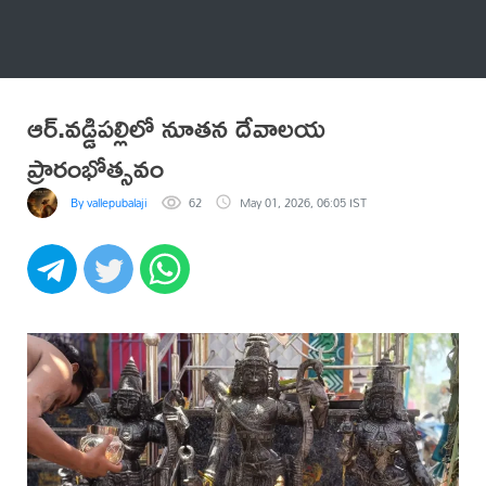
అనేకం
ఆర్.వడ్డిపల్లిలో నూతన దేవాలయ
ప్రారంభోత్సవం
By vallepubalaji
62
May 01, 2026, 06:05 IST