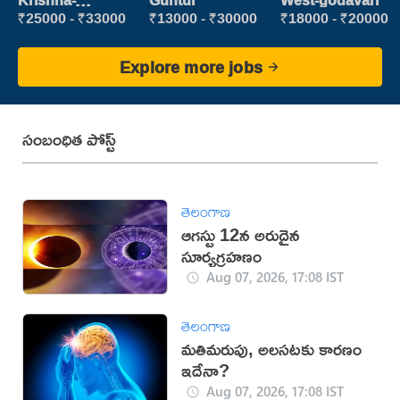
Krishna-
Guntur
West-godavari
vijayawada
₹25000 - ₹33000
₹13000 - ₹30000
₹18000 - ₹20000
Explore more jobs
సంబంధిత పోస్ట్
తెలంగాణ
ఆగస్టు 12న అరుదైన
సూర్యగ్రహణం
Aug 07, 2026, 17:08 IST
తెలంగాణ
మతిమరుపు, అలసటకు కారణం
ఇదేనా?
Aug 07, 2026, 17:08 IST