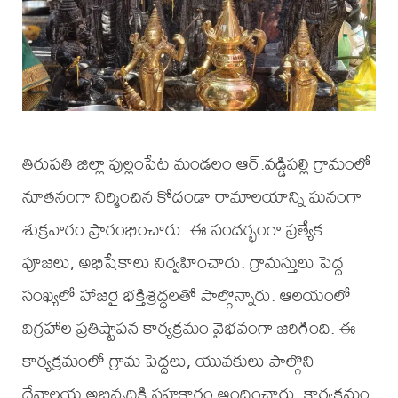
తిరుపతి జిల్లా పుల్లంపేట మండలం ఆర్.వడ్డిపల్లి గ్రామంలో
నూతనంగా నిర్మించిన కోదండా రామాలయాన్ని ఘనంగా
శుక్రవారం ప్రారంభించారు. ఈ సందర్భంగా ప్రత్యేక
పూజలు, అభిషేకాలు నిర్వహించారు. గ్రామస్తులు పెద్ద
సంఖ్యలో హాజరై భక్తిశ్రద్ధలతో పాల్గొన్నారు. ఆలయంలో
విగ్రహాల ప్రతిష్టాపన కార్యక్రమం వైభవంగా జరిగింది. ఈ
కార్యక్రమంలో గ్రామ పెద్దలు, యువకులు పాల్గొని
దేవాలయ అభివృద్ధికి సహకారం అందించారు. కార్యక్రమం