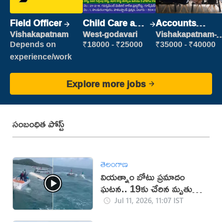
Field Officer
Child Care and
Accounts
Patient care
Clerk
Vishakapatnam
West-godavari
Vishakapatnam-
new
Depends on
₹18000 - ₹25000
₹35000 - ₹40000
experience/work
Explore more jobs
సంబంధిత పోస్ట్
తెలంగాణ
వియత్నాం బోటు ప్రమాదం
ఘటన.. 19కు చేరిన మృతుల
సంఖ్య
Jul 11, 2026, 11:07 IST