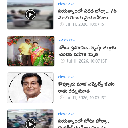
తెలంగాణ
వియత్నాంలో పడవ బోల్తా.. 75
మంది తెలుగు ప్రయాణికులు
Jul 11, 2026, 10:07 IST
తెలంగాణ
బోటు ప్రమాదం.. కృష్ణా జిల్లాకు
చెందిన మహిళ మృతి
Jul 11, 2026, 10:07 IST
తెలంగాణ
కొవ్వూరు మాజీ ఎమ్మెల్యే జీ‌ఎస్
రావు కన్నుమూత
Jul 11, 2026, 10:07 IST
తెలంగాణ
వియత్నాంలో బోటు బోల్తా..
కంట్రోల్ రూమ్‌లు ఏర్పాటు