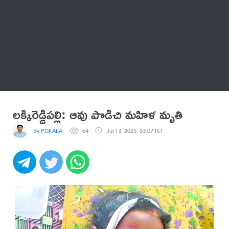
Thatstelugu
బిగ్ బాస్
అనేకం
లక్కిరెడ్డిపల్లి: ఆవు పొడిచి మహిళ మృతి
By POKALA
64
Jul 13, 2025, 03:07 IST