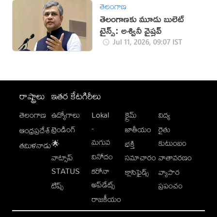
తెలంగాణ
తెలంగాణకు మూడు బులెట్
ట్రైన్స్: అశ్వినీ వైష్ణవ్
Jul 11, 2026, 09:07 IST
రాష్ట్రాలు
ఇతర కేటగిరీలు
తెలంగాణ
ఉద్యోగాలు
Lokal
క్రైమ్
విద్య
-
ట్రెండింగ్
జాతీయం
రైతు
ఆంధ్రప్రదేశ్
మగువ
కుటుంబం
🌟
భక్తి
తమిళనాడు
వినోదం
వాట్సాప్
సమాచారం
వాతావరణం
STATUS
కరోనా
క్లాసిఫైడ్స్
వ్యాపార
అప్‌డేట్స్
టిప్స్
ప్రపంచం
రాజకీయం