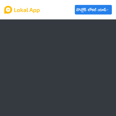
డౌన్లోడ్ లోకల్ యాప్
ఆంధ్రప్రదేశ్
తెలంగాణ
ఉద్యోగాలు
ట్రెండింగ్
వాతావరణం
బడ్జెట్ 2023-24
🌟 వాట్సాప్ STATUS