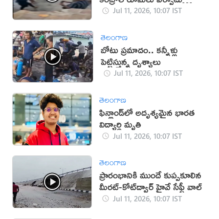
(వీడియో)
Jul 11, 2026, 10:07 IST
తెలంగాణ
బోటు ప్రమాదం.. కన్నీళ్లు
పెట్టిస్తున్న దృశ్యాలు
Jul 11, 2026, 10:07 IST
తెలంగాణ
ఫిన్లాండ్‌లో అదృశ్యమైన భారత
విద్యార్థి మృతి
Jul 11, 2026, 10:07 IST
తెలంగాణ
ప్రారంభానికి ముందే కుప్పకూలిన
మీరట్-కోట్‌ద్వార్ హైవే సేఫ్టీ వాల్
Jul 11, 2026, 10:07 IST