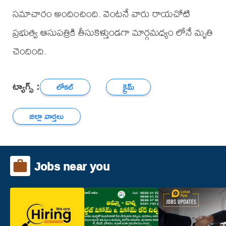
సమాచారం అందించింది. వెంటనే వారు రాయచోటి
ప్రభుత్వ ఆసుపత్రికి తీసుకెళ్తుండగా మార్గమధ్యం లోనే మృతి
చెందింది.
ట్యాగ్స్ :
లోకల్
క్రైమ్
జిల్లా వార్తలు
Jobs near you