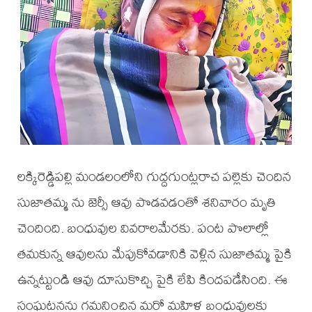
లక్కిరెడ్డిపల్లి మండలంలోని గుద్దగుంట్లరాచ పల్లెకు చెందిన
సుజాతమ్మ ను జెర్సీ ఆవు పొడవడంతో శనివారం మృతి
చెందింది. బంధువుల వివరాలమేరకు. పంట పొలాల్లో
తమకున్న ఆవులను మేపుకోవడానికి వెళ్లిన సుజాతమ్మ పైకి
ఉన్నట్టుండి ఆవు దూసుకొచ్చి పైకి లేపి కిందపడేసింది. ఈ
సంఘటనను గమనించిన మరో మహిళ బంధువులకు