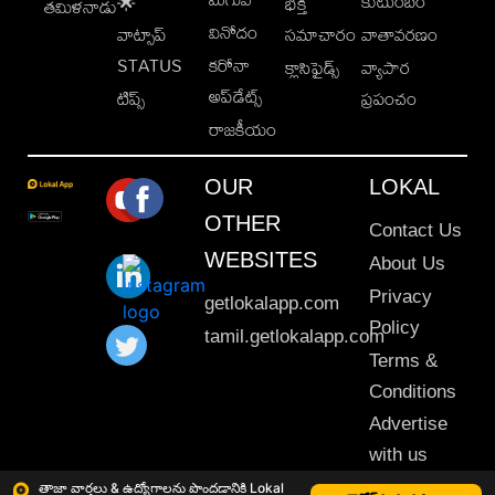
కుటుంబం
🌟
భక్తి
తమిళనాడు
వినోదం
వాట్సాప్
సమాచారం
వాతావరణం
STATUS
కరోనా
క్లాసిఫైడ్స్
వ్యాపార
అప్‌డేట్స్
టిప్స్
ప్రపంచం
రాజకీయం
OUR
LOKAL
OTHER
Contact Us
WEBSITES
About Us
Privacy
getlokalapp.com
Policy
tamil.getlokalapp.com
Terms &
Conditions
Advertise
with us
Sitemap
తాజా వార్తలు & ఉద్యోగాలను పొందడానికి Lokal