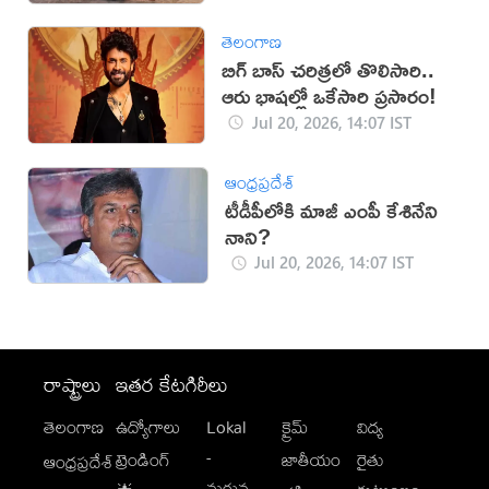
తెలంగాణ
బిగ్ బాస్ చరిత్రలో తొలిసారి..
ఆరు భాషల్లో ఒకేసారి ప్రసారం!
Jul 20, 2026, 14:07 IST
ఆంధ్రప్రదేశ్
టీడీపీలోకి మాజీ ఎంపీ కేశినేని
నాని?
Jul 20, 2026, 14:07 IST
రాష్ట్రాలు
ఇతర కేటగిరీలు
తెలంగాణ
ఉద్యోగాలు
Lokal
క్రైమ్
విద్య
-
ట్రెండింగ్
జాతీయం
రైతు
ఆంధ్రప్రదేశ్
మగువ