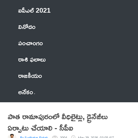
ఐపీఎల్ 2021
వినోదం
పంచాంగం
రాశి ఫలాలు
రాజకీయం
అనేకం
పాత రామాపురంలో వీధిలైట్లు, డ్రైనేజీలు
ఏర్పాటు చేయాలి - సీపీఐ
By Sudhakar Pokala
2004
May 29, 2026, 03:05 IST