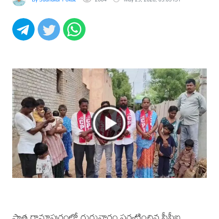
పాత రామాపురంలో గురువారం పర్యటించిన సీపీఐ