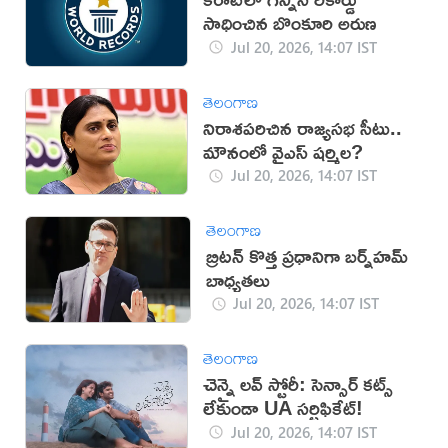
సాధించిన బొంకూరి అరుణ
Jul 20, 2026, 14:07 IST
తెలంగాణ
నిరాశపరిచిన రాజ్యసభ సీటు..
మౌనంలో వైఎస్ షర్మిల?
Jul 20, 2026, 14:07 IST
తెలంగాణ
బ్రిటన్ కొత్త ప్రధానిగా బర్న్‌హమ్
బాధ్యతలు
Jul 20, 2026, 14:07 IST
తెలంగాణ
చెన్నై లవ్ స్టోరీ: సెన్సార్ కట్స్
లేకుండా UA సర్టిఫికేట్!
Jul 20, 2026, 14:07 IST