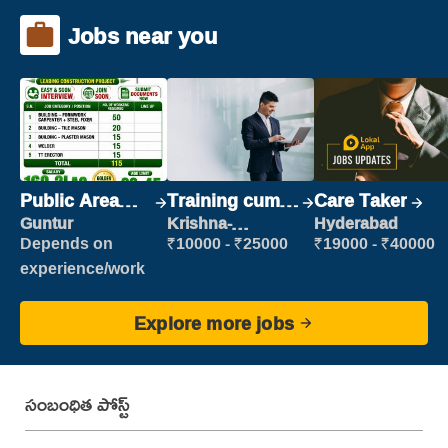
Jobs near you
Public Area
Training cum
Care Taker
Cleaner
Placement
Guntur
Krishna-
Hyderabad
vijayawada
Depends on
₹10000 - ₹25000
₹19000 - ₹40000
experience/work
Explore more jobs
సంబంధిత పోస్ట్