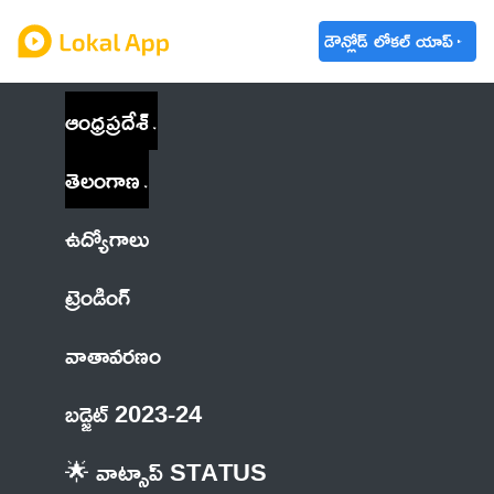
డౌన్లోడ్ లోకల్ యాప్
ఆంధ్రప్రదేశ్
తెలంగాణ
ఉద్యోగాలు
ట్రెండింగ్
వాతావరణం
బడ్జెట్ 2023-24
🌟 వాట్సాప్ STATUS