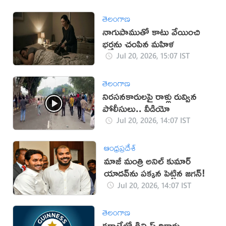
తెలంగాణ
నాగుపాముతో కాటు వేయించి
భర్తను చంపిన మహిళ
Jul 20, 2026, 15:07 IST
తెలంగాణ
నిరసనకారులపై రాళ్లు రువ్విన
పోలీసులు.. వీడియో
Jul 20, 2026, 14:07 IST
ఆంధ్రప్రదేశ్
మాజీ మంత్రి అనిల్ కుమార్
యాదవ్‌ను పక్కన పెట్టిన జగన్!
Jul 20, 2026, 14:07 IST
తెలంగాణ
కరాటేలో గిన్నిస్ రికార్డు