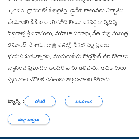
బృందం, గ్రామంలో వీధిలైట్లు, డ్రైనేజీ కాలువలు ఏర్పాటు
చేయాలని సీపీఐ రాయచోటి నియోజకవర్గ కార్యదర్శి
సిద్ధిగాళ్ల శ్రీనివాసులు, మహిళా సమాఖ్య నేత మర్రి సుమిత్ర
డిమాండ్ చేశారు. రాత్రి వేళల్లో చీకటి వల్ల ప్రజలు
భయపడుతున్నారని, మురుగునీరు రోడ్లపైనే చేరి రోగాలు
వ్యాపించే ప్రమాదం ఉందని వారు తెలిపారు. అధికారులు
స్పందించి మౌలిక వసతులు కల్పించాలని కోరారు.
ట్యాగ్స్ :
లోకల్
పరిపాలన
జిల్లా వార్తలు