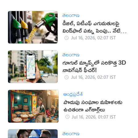
తెలంగాణ
డీజిల్, ఏటీఎఫ్ ఎగుమతులపై
విండ్‌ఫాల్ పన్ను పెంపు.. నేటి
నుంచే అమలు
Jul 16, 2026, 02:07 IST
తెలంగాణ
గూగుల్ మ్యాప్స్‌లో సరికొత్త 3D
నావిగేషన్ ఫీచర్!
Jul 16, 2026, 02:07 IST
ఆంధ్రప్రదేశ్
పొదుపు సంఘాల మహిళలకు
ఉచితంగా ఎగ్‌కార్ట్‌లు
Jul 16, 2026, 01:07 IST
తెలంగాణ