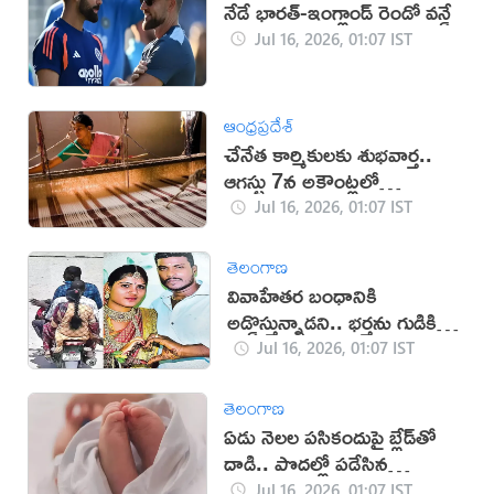
నేడే భారత్-ఇంగ్లాండ్ రెండో వన్డే
Jul 16, 2026, 01:07 IST
ఆంధ్రప్రదేశ్
చేనేత కార్మికులకు శుభవార్త..
ఆగస్టు 7న అకౌంట్లలో
రూ.25,000 జమ
Jul 16, 2026, 01:07 IST
తెలంగాణ
వివాహేతర బంధానికి
అడ్డొస్తున్నాడని.. భర్తను గుడికి
తీసుకెళ్లి చంపిన భార్య
Jul 16, 2026, 01:07 IST
తెలంగాణ
ఏడు నెలల పసికందుపై బ్లేడ్‌తో
దాడి.. పొదల్లో పడేసిన
దుండగులు!
Jul 16, 2026, 01:07 IST