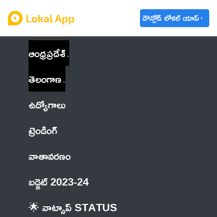
డౌన్లోడ్ లోకల్ యాప్
ఆంధ్రప్రదేశ్
తెలంగాణ
ఉద్యోగాలు
ట్రెండింగ్
వాతావరణం
బడ్జెట్ 2023-24
🌟 వాట్సాప్ STATUS