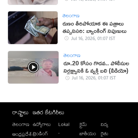
తెలంగాణ
రుణం తీరిపోయాక ఈ పత్రాలు
తప్పనిసరి: బ్యాంకింగ్ నిపుణులు
Jul 16, 2026, 01:07 IST
తెలంగాణ
రూ.20 కోసం గొడవ.. పోలీసుల
నిర్లక్ష్యానికి ఓ వ్యక్తి బలి (వీడియో)
Jul 16, 2026, 01:07 IST
రాష్ట్రాలు
ఇతర కేటగిరీలు
తెలంగాణ
ఉద్యోగాలు
Lokal
క్రైమ్
విద్య
-
ట్రెండింగ్
జాతీయం
రైతు
ఆంధ్రప్రదేశ్