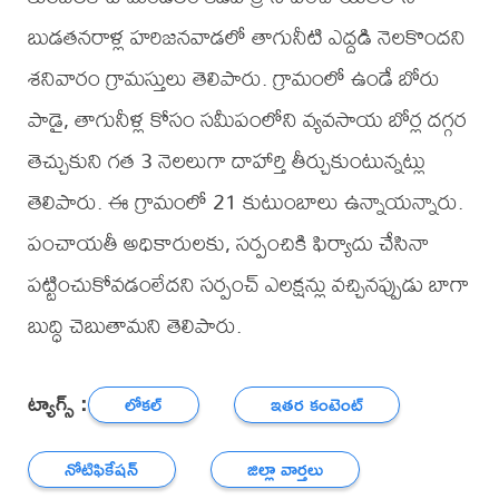
బుడతనరాళ్ల హరిజనవాడలో తాగునీటి ఎద్దడి నెలకొందని
శనివారం గ్రామస్తులు తెలిపారు. గ్రామంలో ఉండే బోరు
పాడై, తాగునీళ్ల కోసం సమీపంలోని వ్యవసాయ బోర్ల దగ్గర
తెచ్చుకుని గత 3 నెలలుగా దాహార్తి తీర్చుకుంటున్నట్లు
తెలిపారు. ఈ గ్రామంలో 21 కుటుంబాలు ఉన్నాయన్నారు.
పంచాయతీ అధికారులకు, సర్పంచికి ఫిర్యాదు చేసినా
పట్టించుకోవడంలేదని సర్పంచ్ ఎలక్షన్లు వచ్చినప్పుడు బాగా
బుద్ధి చెబుతామని తెలిపారు.
ట్యాగ్స్ :
లోకల్
ఇతర కంటెంట్
నోటిఫికేషన్
జిల్లా వార్తలు