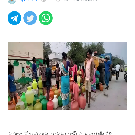
కురబలకోట మండలం కడప క్రాస్ పంచాయతీలోని