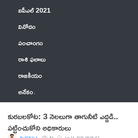
ఐపీఎల్ 2021
వినోదం
పంచాంగం
రాశి ఫలాలు
రాజకీయం
అనేకం
కురబలకోట: 3 నెలలుగా తాగునీటి ఎద్దడి..
పట్టించుకోని అధికారులు
By POKALA
83
Jun 14, 2025, 08:06 IST