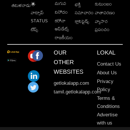
మగువ
కుటుంబం
🌟
భక్తి
తమిళనాడు
వినోదం
వాట్సాప్
సమాచారం
వాతావరణం
STATUS
కరోనా
క్లాసిఫైడ్స్
వ్యాపార
అప్‌డేట్స్
టిప్స్
ప్రపంచం
రాజకీయం
OUR
LOKAL
OTHER
Contact Us
WEBSITES
About Us
Privacy
getlokalapp.com
Policy
tamil.getlokalapp.com
Terms &
Conditions
Advertise
with us