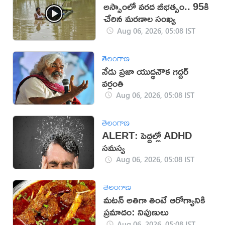
అస్సాంలో వ‌ర‌ద బీభ‌త్సం.. 95కి
చేరిన మ‌ర‌ణాల సంఖ్య‌
Aug 06, 2026, 05:08 IST
తెలంగాణ
నేడు ప్రజా యుద్ధనౌక గద్దర్
వర్ధంతి
Aug 06, 2026, 05:08 IST
తెలంగాణ
ALERT: పెద్దల్లో ADHD
సమస్య
Aug 06, 2026, 05:08 IST
తెలంగాణ
మటన్ అతిగా తింటే ఆరోగ్యానికి
ప్రమాదం: నిపుణులు
Aug 06, 2026, 05:08 IST