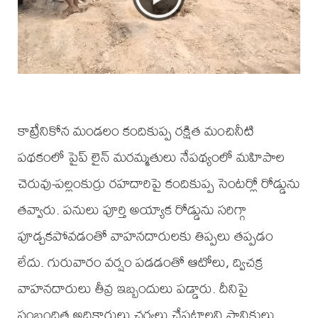
కాట్రేనికోన మండలం కందికుప్ప రక్షిత మంచినీటి
పథకంలో పైప్ లైన్ మరమ్మతులు నేపథ్యంలో మహిపాల
చెరువు-పల్లంకుర్రు రహదారిపై కందికుప్ప సెంటర్లో రోడ్డును
తవ్వారు. పనులు పూర్తి అయ్యాక రోడ్డును సరిగ్గా
పూడ్చకపోవడంతో వాహనదారులకు తిప్పలు తప్పడం
లేదు. గురువారం వర్షం పడడంతో ఆటోలు, ద్విచక్ర
వాహనదారులు తీవ్ర ఇబ్బందులు పడ్డారు. దీనిపై
సంబంధిత అధికారులు చర్యలు చేపట్టాలని స్థానికులు