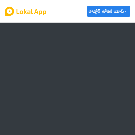
డౌన్లోడ్ లోకల్ యాప్
ఆంధ్రప్రదేశ్
తెలంగాణ
ఉద్యోగాలు
ట్రెండింగ్
వాతావరణం
🌟 వాట్సాప్ STATUS
వినోదం