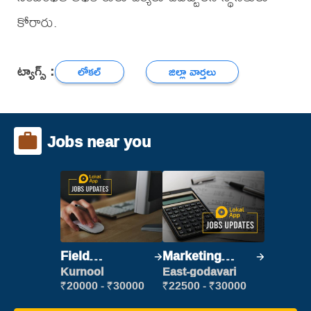
కోరారు.
ట్యాగ్స్ :
లోకల్
జిల్లా వార్తలు
Jobs near you
Field
Marketing
Marketing
Executive
Kurnool
East-godavari
Executive
₹20000 - ₹30000
₹22500 - ₹30000