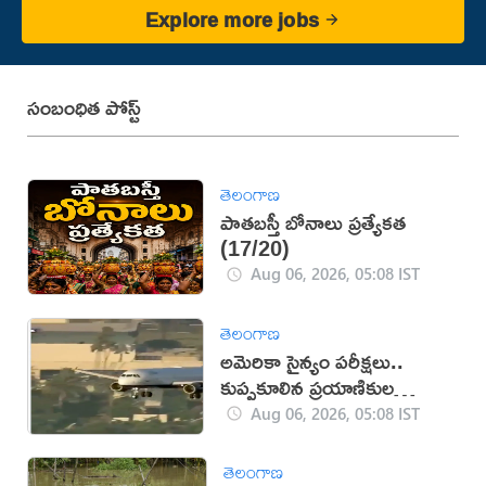
Explore more jobs
సంబంధిత పోస్ట్
తెలంగాణ
పాతబస్తీ బోనాలు ప్రత్యేకత
(17/20)
Aug 06, 2026, 05:08 IST
తెలంగాణ
అమెరికా సైన్యం పరీక్షలు..
కుప్పకూలిన ప్రయాణికుల
విమానం
Aug 06, 2026, 05:08 IST
తెలంగాణ