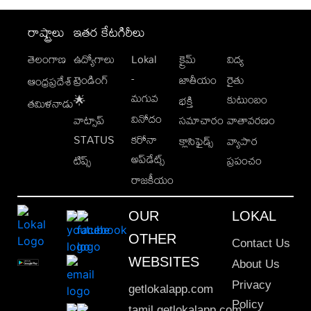
రాష్ట్రాలు
ఇతర కేటగిరీలు
తెలంగాణ
ఉద్యోగాలు
Lokal
క్రైమ్
విద్య
-
ట్రెండింగ్
జాతీయం
రైతు
ఆంధ్రప్రదేశ్
మగువ
కుటుంబం
🌟
భక్తి
తమిళనాడు
వినోదం
వాట్సాప్
సమాచారం
వాతావరణం
STATUS
కరోనా
క్లాసిఫైడ్స్
వ్యాపార
అప్‌డేట్స్
టిప్స్
ప్రపంచం
రాజకీయం
OUR
LOKAL
OTHER
Contact Us
WEBSITES
About Us
Privacy
getlokalapp.com
Policy
tamil.getlokalapp.com