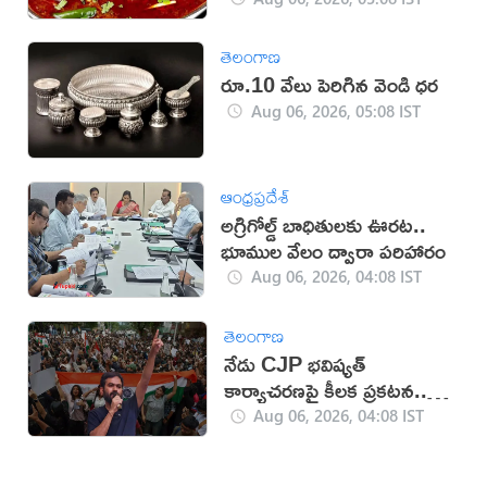
తెలంగాణ
రూ.10 వేలు పెరిగిన వెండి ధర
Aug 06, 2026, 05:08 IST
ఆంధ్రప్రదేశ్
అగ్రిగోల్డ్ బాధితులకు ఊరట..
భూముల వేలం ద్వారా పరిహారం
Aug 06, 2026, 04:08 IST
తెలంగాణ
నేడు CJP భవిష్యత్
కార్యాచరణపై కీలక ప్రకటన..
దేశవ్యాప్తంగా తీవ్ర ఉత్కంఠ
Aug 06, 2026, 04:08 IST