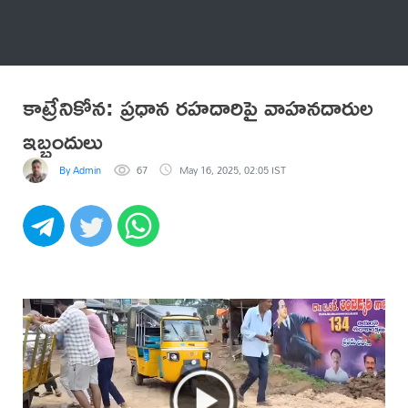
అనేకం
కాట్రేనికోన: ప్రధాన రహదారిపై వాహనదారుల
ఇబ్బందులు
By Admin
67
May 16, 2025, 02:05 IST