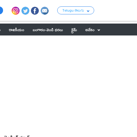
Telugu తెలుగు
ు
రాజకీయం
బంగారం-వెండి ధరలు
క్రైమ్
అనేకం