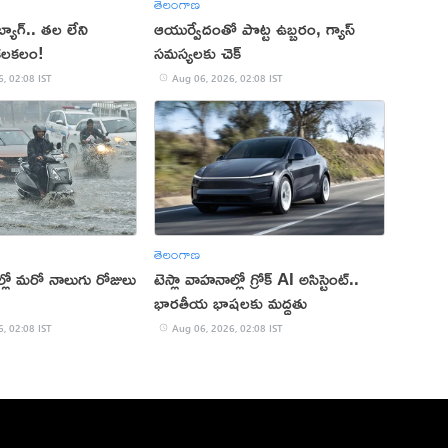
తెలంగాణ
బ్యాగ్.. తల లేని
ఆయుర్వేదంతో పొట్ట ఉబ్బరం, గ్యాస్
కలకలం!
సమస్యలకు చెక్
, 02:08 IST
Aug 06, 2026, 02:08 IST
తెలంగాణ
రాల్లో మరో నాలుగు రోజులు
టెస్లా వాహనాల్లో గ్రోక్ AI అసిస్టెంట్..
భారతీయ భాషలకు మద్దతు
, 02:08 IST
Aug 06, 2026, 02:08 IST