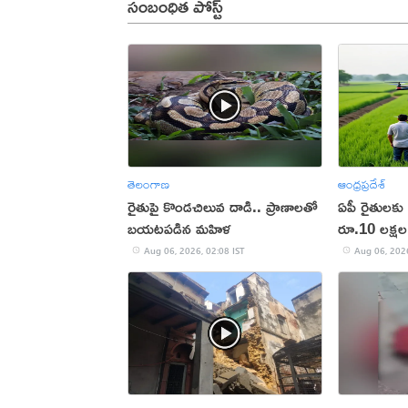
సంబంధిత పోస్ట్
తెలంగాణ
ఆంధ్రప్రదేశ్
రైతుపై కొండచిలువ దాడి.. ప్రాణాలతో
ఏపీ రైతులకు
బయటపడిన మహిళ
రూ.10 లక్షల 
లక్షలకే!
Aug 06, 2026, 02:08 IST
Aug 06, 2026