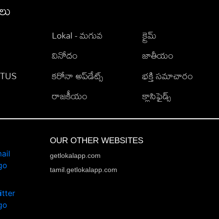
ీలు
Lokal - మగువ
క్రైమ్
వినోదం
జాతీయం
TATUS
కరోనా అప్‌డేట్స్
భక్తి సమాచారం
రాజకీయం
క్లాసిఫైడ్స్
OUR OTHER WEBSITES
getlokalapp.com
tamil.getlokalapp.com