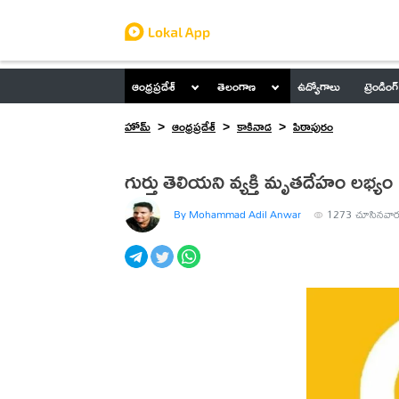
ఆంధ్రప్రదేశ్
తెలంగాణ
ఉద్యోగాలు
ట్రెండింగ్
హోమ్
ఆంధ్రప్రదేశ్
కాకినాడ
పిఠాపురం
గుర్తు తెలియని వ్యక్తి మృతదేహం లభ్యం
By Mohammad Adil Anwar
1273
చూసినవార