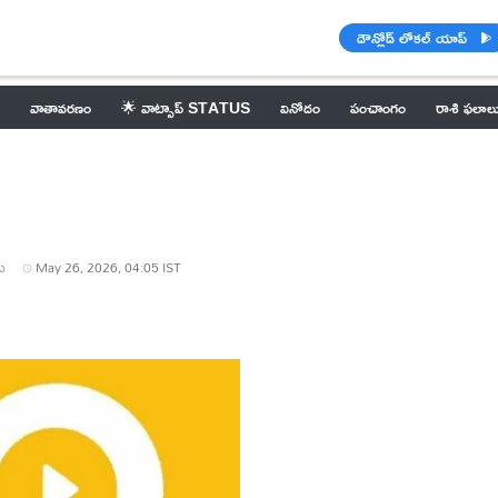
డౌన్లోడ్ లోకల్ యాప్
వాతావరణం
🌟 వాట్సాప్ STATUS
వినోదం
పంచాంగం
రాశి ఫలాల
ు
May 26, 2026, 04:05 IST