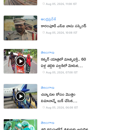
Aug 05, 2026, 11:08 IST
ఆంధ్రప్రదేశ్
కారంపూడి ఎస్ఐ వాసు స‌స్పెండ్‌
Aug 05, 2026, 10:08 IST
తెలంగాణ
కన్వర్ యాత్రలో మాతృభక్తి.. 60
ఏళ్ల తల్లిని పల్లకిలో మోసిన
కొడుకు, కోడలు!
Aug 05, 2026, 07:08 IST
తెలంగాణ
చిన్నారుల కోసం మొత్తం
విమానాన్నే బుక్ చేసిన
యూట్యూబర్
Aug 05, 2026, 06:08 IST
తెలంగాణ
తల్లి కడుపులోనే శిశువుకు అరుదైన