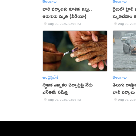
తెలంగాణ
తెలంగాణ
భారీ వర్షాలకు కూలిన ఇల్లు..
రైలులో ట్రాలీ 
ఆరుగురు మృతి (వీడియో)
మృతదేహం 
Aug 06, 2026, 02:08 IST
Aug 06, 2026
ఆంధ్రప్రదేశ్
తెలంగాణ
స్థానిక ఎన్నికల ఏర్పాట్లపై నేడు
తెలుగు రాష్ట్
ఎస్ఈసీ సమీక్ష
భారీ వర్షాలు
Aug 06, 2026, 02:08 IST
Aug 06, 2026