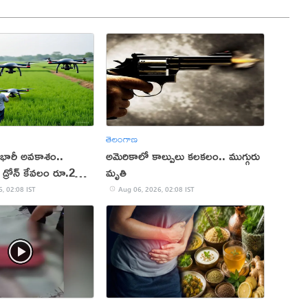
తెలంగాణ
 భారీ అవకాశం..
అమెరికాలో కాల్పులు కలకలం.. ముగ్గురు
డ్రోన్ కేవలం రూ.2
మృతి
, 02:08 IST
Aug 06, 2026, 02:08 IST