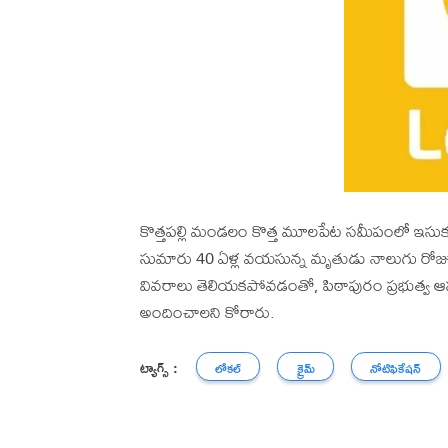
కొత్తపల్లి మండలం కొత్త మూలపేట సమీపంలో ఇసుకలో 
సుమారు 40 ఏళ్ల వయసున్న మృతుడు నాలుగు రోజులుగ
వివరాలు తెలియకపోవడంతో, పిఠాపురం ప్రభుత్వ ఆస
అందించాలని కోరారు.
ట్యాగ్స్ :
లోకల్
క్రైమ్
నోటిఫికేషన్