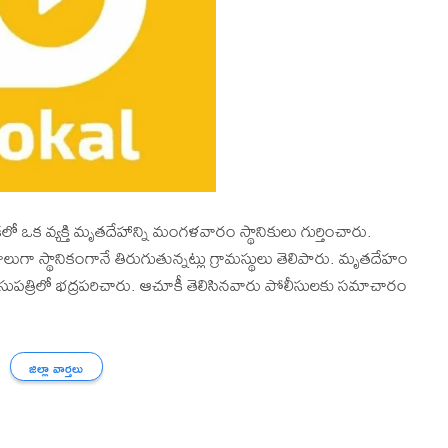
ఒక వ్యక్తి మృతదేహాన్ని మంగళవారం స్థానికులు గుర్తించారు.
ా స్థానికంగానే తిరుగుతున్నట్లు గ్రామస్థులు తెలిపారు. మృతదేహం
ుపత్రిలో భద్రపరిచారు. ఆచూకీ తెలిసినవారు పోలీసులకు సమాచారం
జిల్లా వార్తలు