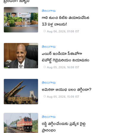
ట్రెండింగ్ న్యూస్
తెలంగాణ
గాలి నుంచి నీటిని తయారుచేసిన
13 ఏళ్ల బాలుడు!
Aug 06, 2026, 01:08 IST
తెలంగాణ
ఎయిర్ ఇండియా సీఈవోగా
టెవోల్డే గెబ్రెమరియం నియామకం
Aug 05, 2026, 16:08 IST
తెలంగాణ
అమెరికా ఆయుధ బలం తగ్గిందా?
Aug 05, 2026, 15:08 IST
తెలంగాణ
రద్దీ తగ్గించేందుకు ప్రత్యేక రైళ్లు
ప్రారంభం