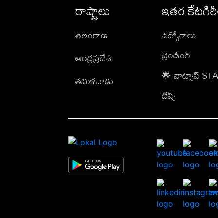
రాష్ట్రాలు
ఇతర కేటగిర
తెలంగాణ
ఉద్యోగాలు
ట్రెండింగ్
ఆంధ్రప్రదేశ్
🌟 వాట్సాప్ S
తమిళనాడు
టిప్స్