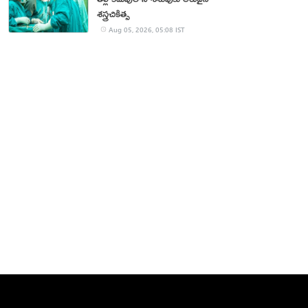
శస్త్రచికిత్స
Aug 05, 2026, 05:08 IST