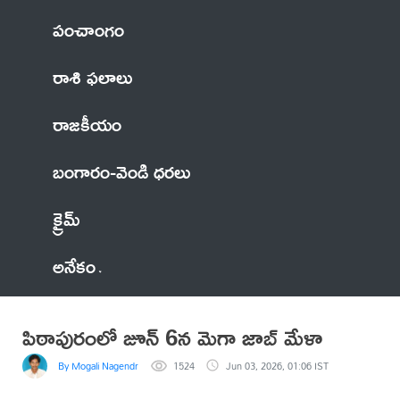
పంచాంగం
రాశి ఫలాలు
రాజకీయం
బంగారం-వెండి ధరలు
క్రైమ్
అనేకం
పిఠాపురంలో జూన్ 6న మెగా జాబ్ మేళా
By Mogali Nagendra
1524
Jun 03, 2026, 01:06 IST