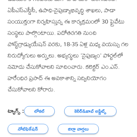
ఏపీఎస్ఎస్డీసీ, ఉపాధి-నైపుణ్యాభివృద్ధి శాఖలు, పాడా
సంయుక్తంగా నిర్వహిస్తున్న ఈ కార్యక్రమంలో 30 ప్రైవేటు
సంస్థలు పాల్గొంటాయి. పదోతరగతి నుంచి
పోస్ట్‌గ్రాడ్యుయేషన్ వరకు, 18-35 ఏళ్ల మధ్య వయస్సు గల
నిరుద్యోగులు అర్హులు. అభ్యర్థులు 'నైపుణ్యం' పోర్టల్‌లో
నమోదు చేసుకోవాలని సూచించారు. కలెక్టర్ ఎం.ఎన్.
హరేంధిర ప్రసాద్ ఈ అవకాశాన్ని సద్వినియోగం
చేసుకోవాలని కోరారు.
ట్యాగ్స్ :
లోకల్
కెరీర్‌&జాబ్ అప్డేట్స్
నోటిఫికేషన్
జిల్లా వార్తలు