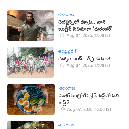
తెలంగాణ
నెట్‌ఫ్లిక్స్‌లో వ్యూస్.. నాన్-
ఇంగ్లీష్ సినిమాగా ‘ధురంధర్’
రికార్డు
Aug 07, 2026, 17:08 IST
ఆంధ్రప్రదేశ్
మన్యం బంద్.. తీవ్ర ఉత్కంఠ
Aug 07, 2026, 17:08 IST
తెలంగాణ
షుగర్ కంట్రోల్: బ్రేక్‌ఫాస్ట్‌లో ఏది
బెస్ట్?
Aug 07, 2026, 16:08 IST
తెలంగాణ