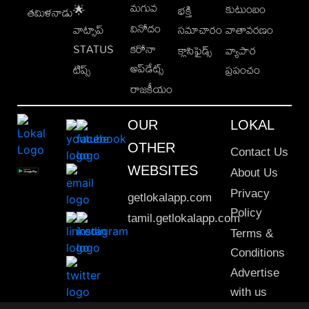
మగువ
కుటుంబం
🌟
భక్తి
తమిళనాడు
వినోదం
వాట్సాప్
సమాచారం
వాతావరణం
STATUS
కరోనా
క్లాసిఫైడ్స్
వ్యాపార
అప్‌డేట్స్
టిప్స్
ప్రపంచం
రాజకీయం
OUR
LOKAL
OTHER
Contact Us
WEBSITES
About Us
Privacy
getlokalapp.com
Policy
tamil.getlokalapp.com
Terms &
Conditions
Advertise
with us