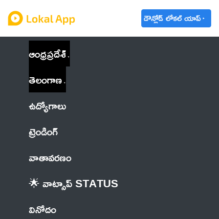
డౌన్లోడ్ లోకల్ యాప్
ఆంధ్రప్రదేశ్
తెలంగాణ
ఉద్యోగాలు
ట్రెండింగ్
వాతావరణం
🌟 వాట్సాప్ STATUS
వినోదం