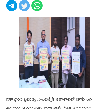
పిఠాపురం ప్రభుత్వ పాలిటెక్నిక్ కళాశాలలో జూన్ 6న
ఉదయం 9 గంటలకు మెగా జాబ్ మేళా జరగనుంది.