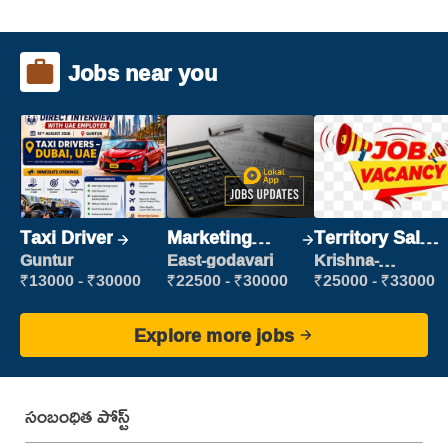
Jobs near you
Taxi Driver
Marketing
Territory Sales
Executive
Manager
Guntur
East-godavari
Krishna-
vijayawada
₹13000 - ₹30000
₹22500 - ₹30000
₹25000 - ₹33000
Explore more jobs
సంబంధిత పోస్ట్