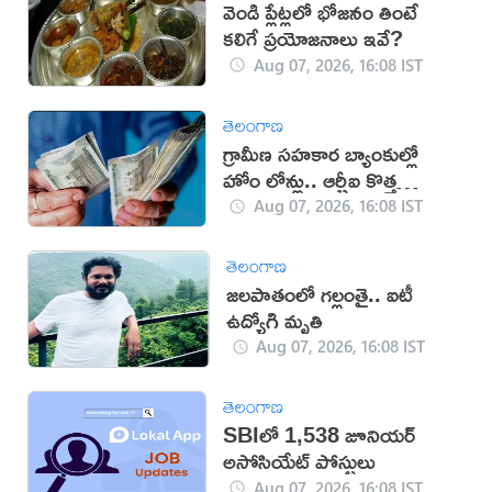
వెండి ప్లేట్లలో భోజనం తింటే
కలిగే ప్రయోజనాలు ఇవే?
Aug 07, 2026, 16:08 IST
తెలంగాణ
గ్రామీణ సహకార బ్యాంకుల్లో
హోం లోన్లు.. ఆర్బీఐ కొత్త
నిబంధనలు
Aug 07, 2026, 16:08 IST
తెలంగాణ
జలపాతంలో గల్లంతై.. ఐటీ
ఉద్యోగి మృతి
Aug 07, 2026, 16:08 IST
తెలంగాణ
SBIలో 1,538 జూనియర్
అసోసియేట్ పోస్టులు
Aug 07, 2026, 16:08 IST