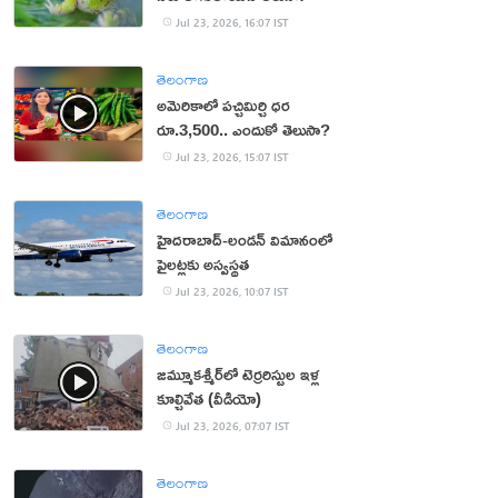
Jul 23, 2026, 16:07 IST
తెలంగాణ
అమెరికాలో పచ్చిమిర్చి ధర
రూ.3,500.. ఎందుకో తెలుసా?
Jul 23, 2026, 15:07 IST
తెలంగాణ
హైదరాబాద్‌-లండన్‌ విమానంలో
పైలట్లకు అస్వస్థత
Jul 23, 2026, 10:07 IST
తెలంగాణ
జమ్మూకశ్మీర్‌లో టెర్రరిస్టుల ఇళ్ల
కూల్చివేత (వీడియో)
Jul 23, 2026, 07:07 IST
తెలంగాణ