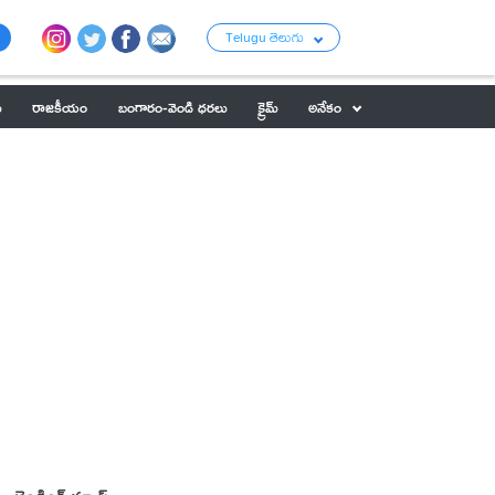
Telugu తెలుగు
ు
రాజకీయం
బంగారం-వెండి ధరలు
క్రైమ్
అనేకం