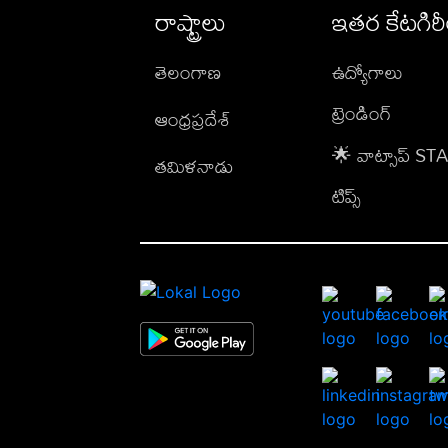
రాష్ట్రాలు
ఇతర కేటగిర
తెలంగాణ
ఉద్యోగాలు
ట్రెండింగ్
ఆంధ్రప్రదేశ్
🌟 వాట్సాప్ S
తమిళనాడు
టిప్స్