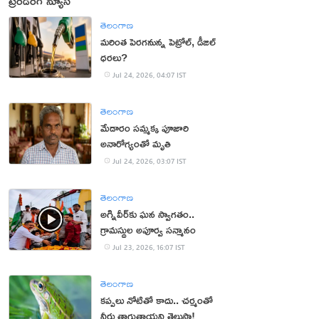
ట్రెండింగ్ న్యూస్
తెలంగాణ
మరింత పెరగనున్న పెట్రోల్, డీజిల్
ధరలు?
Jul 24, 2026, 04:07 IST
తెలంగాణ
మేడారం సమ్మక్క పూజారి
అనారోగ్యంతో మృతి
Jul 24, 2026, 03:07 IST
తెలంగాణ
అగ్నివీర్‌కు ఘన స్వాగతం..
గ్రామస్థుల అపూర్వ సన్మానం
Jul 23, 2026, 16:07 IST
తెలంగాణ
కప్పలు నోటితో కాదు.. చర్మంతో
నీరు తాగుతాయని తెలుసా!