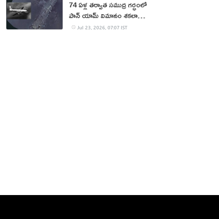
74 ఏళ్ల తర్వాత సముద్ర గర్భంలో
పాన్ యామ్ విమానం శకలాలు
లభ్యం
Jul 23, 2026, 07:07 IST