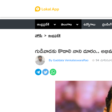
ఆంధ్రప్రదేశ్
తెలంగాణ
ఉద్యోగాలు
ట్రెండింగ్
హోమ్
ఆంధ్రప్రదేశ్
గుడివాడకు కొడాలి నాని దూరం.. అభిమా
By Gaddala VenkateswaraRao
94
చూసినవా