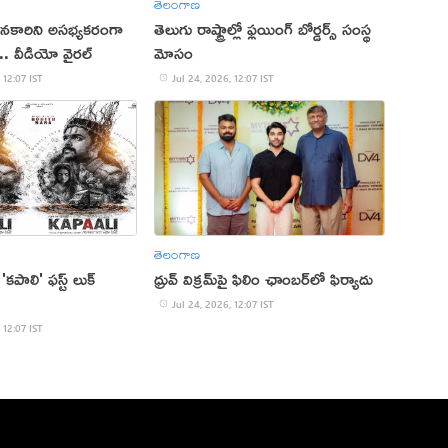
తెలంగాణ
నకారిని అసభ్యకరంగా
తెలుగు రాష్ట్రాల్లో ఫ్లయింగ్ బోర్డర్స్ సంస్థ
.. వీడియో వైరల్‌
మోసం
 12:07 IST
Jul 24, 2026, 12:07 IST
తెలంగాణ
కపాలి' ఫస్ట్ లుక్
ధ్రువ్ విక్రమ్‌పై ఫిలిం ఛాంబర్‌లో ఫిర్యాదు
Jul 24, 2026, 12:07 IST
 12:07 IST