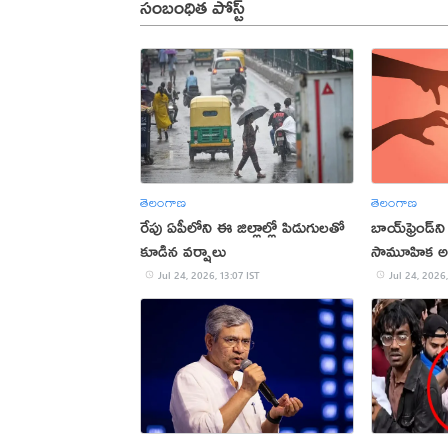
సంబంధిత పోస్ట్
తెలంగాణ
తెలంగాణ
రేపు ఏపీలోని ఈ జిల్లాల్లో పిడుగులతో
బాయ్‌ఫ్రెండ్‌ని 
కూడిన వర్షాలు
సామూహిక అ
Jul 24, 2026, 13:07 IST
Jul 24, 2026,