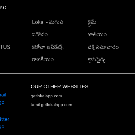
ీలు
Lokal - మగువ
క్రైమ్
వినోదం
జాతీయం
TATUS
కరోనా అప్‌డేట్స్
భక్తి సమాచారం
రాజకీయం
క్లాసిఫైడ్స్
OUR OTHER WEBSITES
getlokalapp.com
tamil.getlokalapp.com