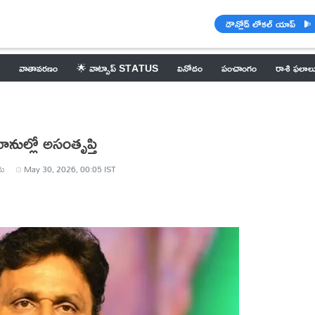
డౌన్లోడ్ లోకల్ యాప్
వాతావరణం
🌟 వాట్సాప్ STATUS
వినోదం
పంచాంగం
రాశి ఫలాల
నుల్లో అసంతృప్తి
రు
May 30, 2026, 00:05 IST