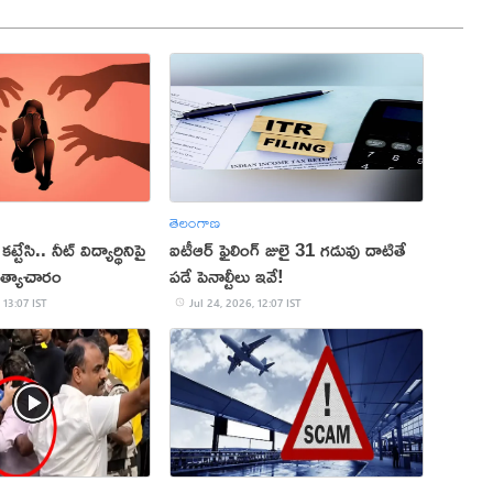
తెలంగాణ
కట్టేసి.. నీట్‌ విద్యార్థినిపై
ఐటీఆర్ ఫైలింగ్ జులై 31 గడువు దాటితే
త్యాచారం
పడే పెనాల్టీలు ఇవే!
 13:07 IST
Jul 24, 2026, 12:07 IST