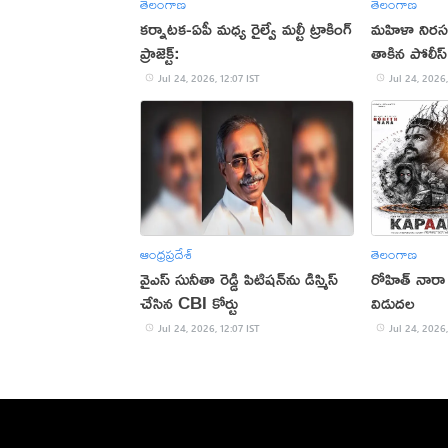
తెలంగాణ
తెలంగాణ
కర్నాటక-ఏపీ మధ్య రైల్వే మల్టీ ట్రాకింగ్
మహిళా నిరస
ప్రాజెక్ట్:
తాకిన పోలీస్‌
Jul 24, 2026, 12:07 IST
Jul 24, 2026,
ఆంధ్రప్రదేశ్
తెలంగాణ
వైఎస్ సునీతా రెడ్డి పిటిషన్‌ను డిస్మిస్‌
రోహిత్ నారా '
చేసిన CBI కోర్టు
విడుదల
Jul 24, 2026, 12:07 IST
Jul 24, 2026,