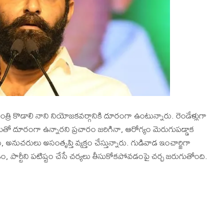
త్రి కొడాలి నాని నియోజకవర్గానికి దూరంగా ఉంటున్నారు. రెండేళ్లుగా
ో దూరంగా ఉన్నారని ప్రచారం జరిగినా, ఆరోగ్యం మెరుగుపడ్డాక
చరులు అసంతృప్తి వ్యక్తం చేస్తున్నారు. గుడివాడ ఇంచార్జిగా
, పార్టీని పటిష్టం చేసే చర్యలు తీసుకోకపోవడంపై చర్చ జరుగుతోంది.