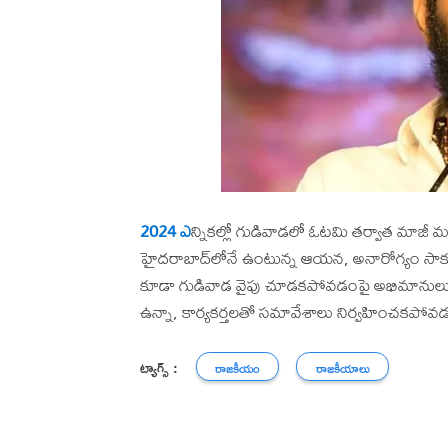
2024 ఎ
న్నికల్లో గుడివాడలో ఓటమి తర్వాత మాజీ మం
హైదరాబాద్‌లోనే ఉంటున్న ఆయన, అనారోగ్యం సాకుత
కూడా గుడివాడ వైపు చూడకపోవడంపై అభిమానులు, అను
ఉన్నా, కార్యకర్తలతో సమావేశాలు నిర్వహించకపోవడం
ట్యాగ్స్ :
రాజకీయం
రాజకీయాలు