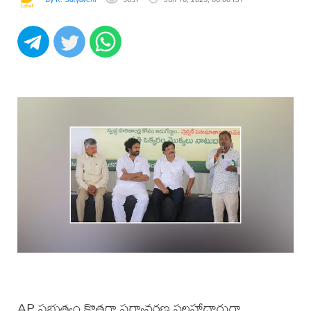
AP ప్రభుత్వం కొత్తగా పర్యావరణ సలహాదారుగా