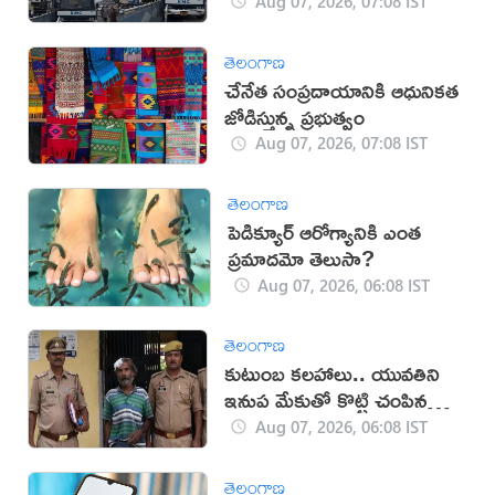
Aug 07, 2026, 07:08 IST
తెలంగాణ
చేనేత సంప్రదాయానికి ఆధునికత
జోడిస్తున్న ప్రభుత్వం
Aug 07, 2026, 07:08 IST
తెలంగాణ
పెడిక్యూర్ ఆరోగ్యానికి ఎంత
ప్రమాదమో తెలుసా?
Aug 07, 2026, 06:08 IST
తెలంగాణ
కుటుంబ కలహాలు.. యువతిని
ఇనుప మేకుతో కొట్టి చంపిన
తండ్రి
Aug 07, 2026, 06:08 IST
తెలంగాణ