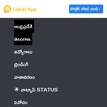
డౌన్లోడ్ లోకల్ యాప్
ఆంధ్రప్రదేశ్
తెలంగాణ
ఉద్యోగాలు
ట్రెండింగ్
వాతావరణం
🌟 వాట్సాప్ STATUS
వినోదం