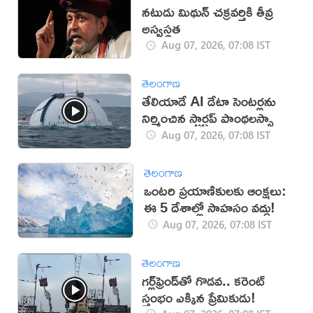
నటుడు మిథున్ చక్రవర్తికి తీవ్ర
అస్వస్థత
Aug 07, 2026, 07:08 IST
తెలంగాణ
తేలియాడే AI డేటా సెంటర్లను
నిర్మించిన స్టార్టప్ పాంథలస్సా
Aug 07, 2026, 07:08 IST
తెలంగాణ
ఒంటరి ప్రయాణికులకు ఆంక్షలు:
ఈ 5 దేశాల్లో సాహసం వద్దు!
Aug 07, 2026, 07:08 IST
తెలంగాణ
గర్ల్‌ఫ్రెండ్‌తో గొడవ.. కరెంట్
స్తంభం ఎక్కిన ప్రేమికుడు!