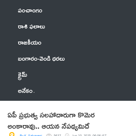
పంచాంగం
రాశి ఫలాలు
రాజకీయం
బంగారం-వెండి ధరలు
క్రైమ్
అనేకం
ఏపీ ప్రభుత్వ సలహాదారుగా కొమెర
అంకారావు.. ఆయన నేపథ్యమిదే
By K. Satyaveni
5637
Jun 10, 2025, 06:06 IST