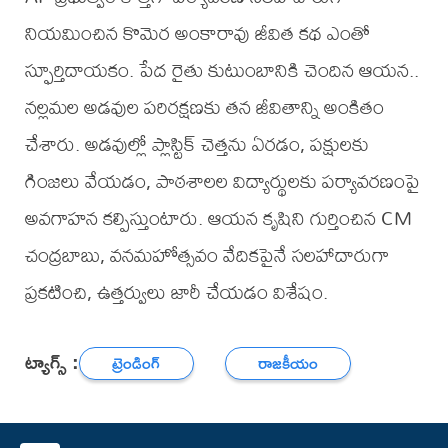
నియమించిన కొమెర అంకారావు జీవిత కథ ఎంతో
స్ఫూర్తిదాయకం. పేద రైతు కుటుంబానికి చెందిన ఆయన..
నల్లమల అడవుల పరిరక్షణకు తన జీవితాన్ని అంకితం
చేశారు. అడవుల్లో ప్లాస్టిక్‌ చెత్తను ఏరడం, పక్షులకు
గింజలు వేయడం, పాఠశాలల విద్యార్థులకు పర్యావరణంపై
అవగాహన కల్పిస్తుంటారు. ఆయన కృషిని గుర్తించిన CM
చంద్రబాబు, వనమహోత్సవం వేదికపైనే సలహాదారుగా
ప్రకటించి, ఉత్తర్వులు జారీ చేయడం విశేషం.
ట్యాగ్స్ :
ట్రెండింగ్
రాజకీయం