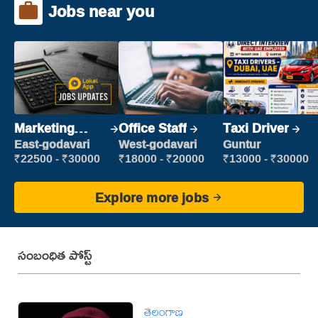
Jobs near you
Marketing
Office Staff
Taxi Driver
Executive
East-godavari
West-godavari
Guntur
₹22500 - ₹30000
₹18000 - ₹20000
₹13000 - ₹30000
Explore more jobs
సంబంధిత పోస్ట్
తెలంగాణ