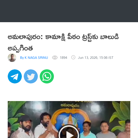
అనేకం
అమలాపురం: కామాక్షి పీఠం ట్రస్ట్‌కు బాలుడి
అప్పగింత
By K NAGA SRINU
1894
Jun 13, 2026, 15:06 IST