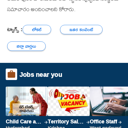
సమాచారం అందించాలని కోరారు.
ట్యాగ్స్ :
లోకల్
ఇతర కంటెంట్
జిల్లా వార్తలు
Jobs near you
Child Care and
Territory Sales
Office Staff
Patient care
Manager