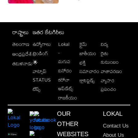
రాష్ట్రాలు
ఇతర కేటగిరీలు
తెలంగాణ
ఉద్యోగాలు
Lokal
క్రైమ్
విద్య
-
ట్రెండింగ్
జాతీయం
రైతు
ఆంధ్రప్రదేశ్
మగువ
కుటుంబం
🌟
భక్తి
తమిళనాడు
వినోదం
వాట్సాప్
సమాచారం
వాతావరణం
STATUS
కరోనా
క్లాసిఫైడ్స్
వ్యాపార
అప్‌డేట్స్
టిప్స్
ప్రపంచం
రాజకీయం
OUR
LOKAL
OTHER
Contact Us
WEBSITES
About Us