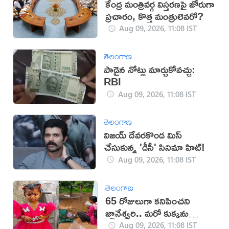
కేంద్ర మంత్రివర్గ విస్తరణపై జోరుగా
ప్రచారం, కొత్త మంత్రులెవరో?
Aug 09, 2026, 11:08 IST
తెలంగాణ
పాడైన నోట్లు మార్చుకోవచ్చు:
RBI
Aug 09, 2026, 11:08 IST
తెలంగాణ
విజయ్ దేవరకొండ మిస్
చేసుకున్న 'డీసీ' సినిమా హిట్!
Aug 09, 2026, 11:08 IST
తెలంగాణ
65 రోజులుగా కనిపించని
జ్ఞానేశ్వరి.. మరో కుక్కను
తెచ్చుకున్న పేరెంట్స్
Aug 09, 2026, 11:08 IST