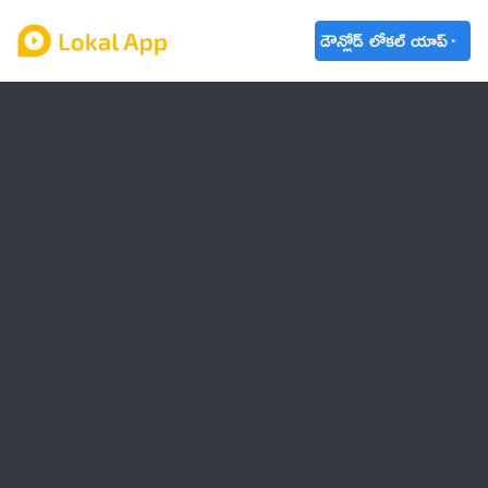
డౌన్లోడ్ లోకల్ యాప్
ఆంధ్రప్రదేశ్
తెలంగాణ
ఉద్యోగాలు
ట్రెండింగ్
వాతావరణం
🌟 వాట్సాప్ STATUS
వినోదం