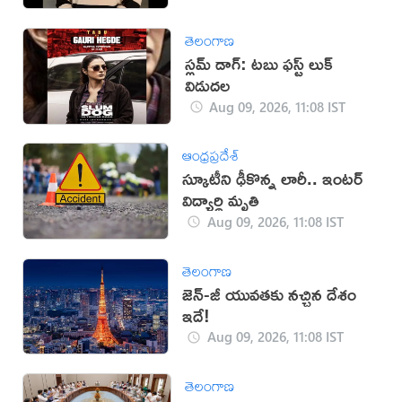
తెలంగాణ
స్లమ్ డాగ్: టబు ఫస్ట్ లుక్
విడుదల
Aug 09, 2026, 11:08 IST
ఆంధ్రప్రదేశ్
స్కూటీని ఢీకొన్న లారీ.. ఇంటర్‌
విద్యార్థి మృతి
Aug 09, 2026, 11:08 IST
తెలంగాణ
జెన్-జీ యువతకు నచ్చిన దేశం
ఇదే!
Aug 09, 2026, 11:08 IST
తెలంగాణ