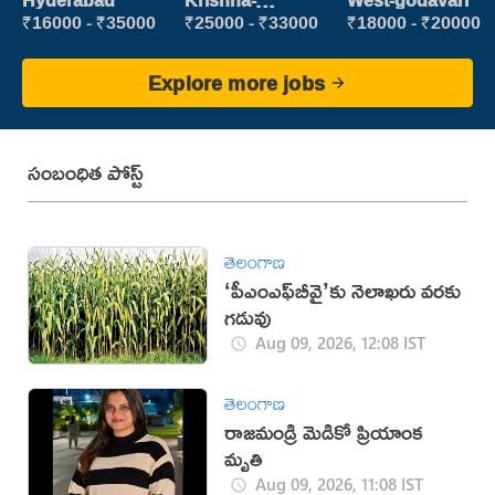
Hyderabad
Krishna-
West-godavari
vijayawada
₹16000 - ₹35000
₹25000 - ₹33000
₹18000 - ₹20000
Explore more jobs
సంబంధిత పోస్ట్
తెలంగాణ
‘పీఎంఎఫ్‌బీవై’కు నెలాఖరు వరకు
గడువు
Aug 09, 2026, 12:08 IST
తెలంగాణ
రాజమండ్రి మెడికో ప్రియాంక
మృతి
Aug 09, 2026, 11:08 IST