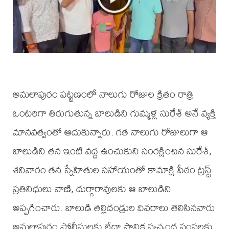
అమలాపురం పట్టణంలో నాలుగు రోజుల క్రితం రాత్రి
ఒంటరిగా తిరుగుతున్న బాలుడిని గుమ్మళ్ల సురేశ్ అనే వ్యక్తి
మానవత్వంతో ఆదుకున్నారు. గత నాలుగు రోజులుగా ఆ
బాలుడిని తన ఇంటి వద్ద ఉంచుకుని సంరక్షించిన సురేశ్,
శనివారం తన స్నేహితుల సహాయంతో కామాక్షి పీఠం ట్రస్ట్
ప్రతినిధులు వాణి, దుర్గారావులకు ఆ బాలుడిని
అప్పగించారు. బాలుడి తల్లిదండ్రుల వివరాలు తెలిసినవారు
అమలాపురం పోలీసులకు లేదా స్థానిక స్వచ్ఛంద సంస్థలకు