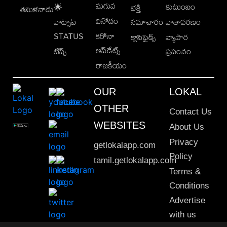
మగువ
కుటుంబం
🌟
భక్తి
తమిళనాడు
వినోదం
వాట్సాప్
సమాచారం
వాతావరణం
STATUS
కరోనా
క్లాసిఫైడ్స్
వ్యాపార
అప్‌డేట్స్
టిప్స్
ప్రపంచం
రాజకీయం
OUR
LOKAL
OTHER
Contact Us
WEBSITES
About Us
Privacy
getlokalapp.com
Policy
tamil.getlokalapp.com
Terms &
Conditions
Advertise
with us