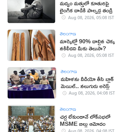
మద్యం మత్తులో కూతురిపై
లైంగిక దాడికి పాల్పడ్డ తండ్రి
Aug 08, 2026, 05:08 IST
తెలంగాణ
మార్కెట్లో 90% దాల్చిన చెక్క
నకిలీదని మీకు తెలుసా?
Aug 08, 2026, 05:08 IST
తెలంగాణ
మహిళను వీడియో తీసి బ్లాక్
మెయిల్.. నలుగురు అరెస్ట్
Aug 08, 2026, 04:08 IST
తెలంగాణ
చర్చ లేకుండానే లోక్‌సభలో
MSME బిల్లు ఆమోదం
Aug 08, 2026, 04:08 IST