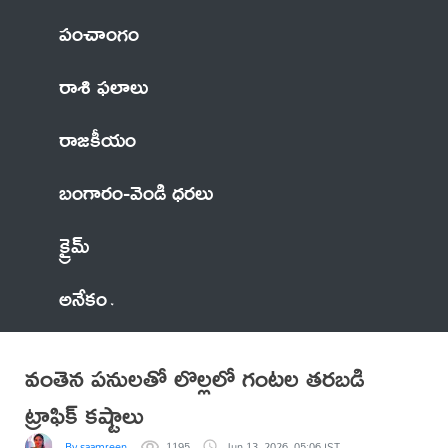
పంచాంగం
రాశి ఫలాలు
రాజకీయం
బంగారం-వెండి ధరలు
క్రైమ్
అనేకం
వంతెన పనులతో లొల్లలో గంటల తరబడి
ట్రాఫిక్ కష్టాలు
By saamreen
1195
Jun 13, 2026, 05:06 IST