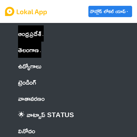
డౌన్లోడ్ లోకల్ యాప్
ఆంధ్రప్రదేశ్
తెలంగాణ
ఉద్యోగాలు
ట్రెండింగ్
వాతావరణం
🌟 వాట్సాప్ STATUS
వినోదం