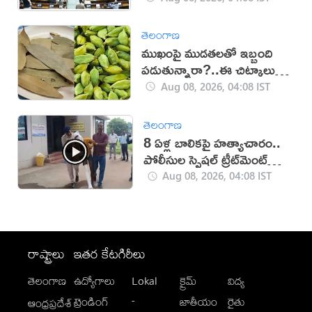
తెలంగాణ
ముఖంపై ముడతలతో ఇబ్బంది
పడుతున్నారా?..ఈ చిట్కాలు ట్రై
చేయండి!
Aug 08, 2026, 04:08 IST
తెలంగాణ
8 ఏళ్ల బాలికపై హత్యాచారం..
పోలీసుల స్పెషల్‌ ట్రీట్‌మెంట్
(వీడియో)
Aug 08, 2026, 04:08 IST
రాష్ట్రాలు
ఇతర కేటగిరీలు
తెలంగాణ
ఉద్యోగాలు
Lokal
క్రైమ్
విద్య
-
ట్రెండింగ్
జాతీయం
రైతు
ఆంధ్రప్రదేశ్