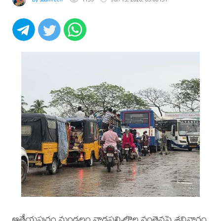
ఆత్రేయపురం మండలం వాడపల్లి-లొల్ల వంతెనపై శనివారం