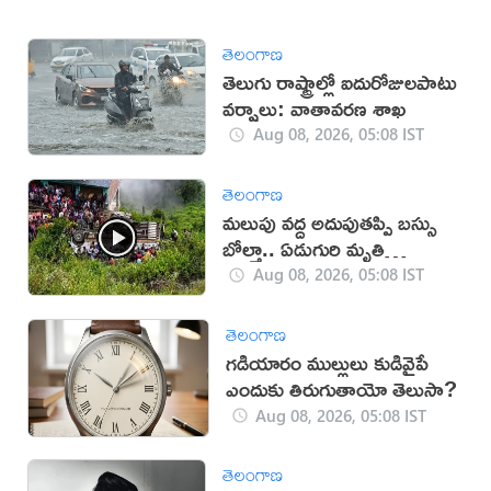
తెలంగాణ
తెలుగు రాష్ట్రాల్లో ఐదురోజులపాటు
వర్షాలు: వాతావరణ శాఖ
Aug 08, 2026, 05:08 IST
తెలంగాణ
మలుపు వద్ద అదుపుతప్పి బస్సు
బోల్తా.. ఏడుగురి మృతి
(వీడియో)
Aug 08, 2026, 05:08 IST
తెలంగాణ
గడియారం ముల్లులు కుడివైపే
ఎందుకు తిరుగుతాయో తెలుసా?
Aug 08, 2026, 05:08 IST
తెలంగాణ