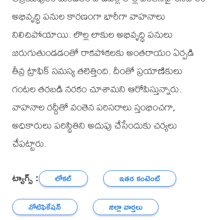
అభివృద్ధి పనుల కారణంగా భారీగా వాహనాలు
నిలిచిపోయాయి. లొల్ల లాకుల అభివృద్ధి పనులు
జరుగుతుండడంతో రాకపోకలకు అంతరాయం ఏర్పడి
తీవ్ర ట్రాఫిక్ సమస్య తలెత్తింది. దీంతో ప్రయాణికులు
గంటల తరబడి నరకం చూశామని ఆరోపిస్తున్నారు.
వాహనాల రద్దీతో వంతెన పరిసరాలు స్తంభించగా,
అధికారులు పరిస్థితిని అదుపు చేసేందుకు చర్యలు
చేపట్టారు.
ట్యాగ్స్ :
లోకల్
ఇతర కంటెంట్
నోటిఫికేషన్
జిల్లా వార్తలు