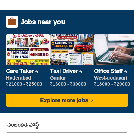
Jobs near you
Care Taker
Taxi Driver
Office Staff
Hyderabad
Guntur
West-godavari
₹21000 - ₹25000
₹13000 - ₹30000
₹18000 - ₹20000
Explore more jobs
సంబంధిత పోస్ట్