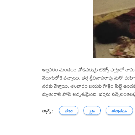
అల్లవరం మండలం బోడసకుర్రు టిట్కో ఫ్లాట్లలో రామ
వెలుగులోకి వచ్చాయి. భర్త శ్రీనివాసరావు మరో మ
వరకు వెళ్లాయి. శనివారం బయట గొళ్లెం పెట్టి ఉ
మృతురాలి ఫోన్ అదృశ్యమైంది. భర్తను వన్నెచింతల
ట్యాగ్స్ :
లోకల్
క్రైమ్
నోటిఫికేషన్