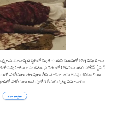
లక్ష్మి అనుమానాస్పద స్థితిలో మృతి చెందిన ఘటనలో కొత్త విషయాలు
హిళతో సన్నిహితంగా ఉండటంపై గతంలో గొడవలు జరిగి పోలీస్ స్టేషన్
ండటంతో పోలీసులు తలుపులు తీసి చూడగా ఆమె శవమై కనిపించింది.
పూడిలో పోలీసులు అదుపులోకి తీసుకున్నట్లు సమాచారం.
జిల్లా వార్తలు