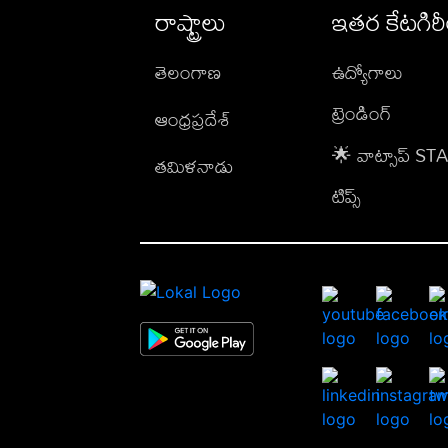
రాష్ట్రాలు
ఇతర కేటగిర
తెలంగాణ
ఉద్యోగాలు
ట్రెండింగ్
ఆంధ్రప్రదేశ్
🌟 వాట్సాప్ S
తమిళనాడు
టిప్స్