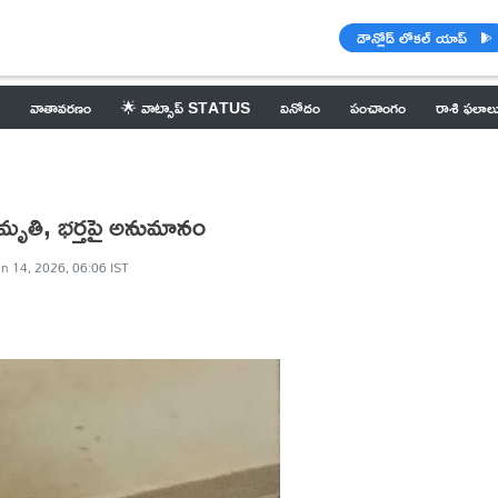
డౌన్లోడ్ లోకల్ యాప్
వాతావరణం
🌟 వాట్సాప్ STATUS
వినోదం
పంచాంగం
రాశి ఫలాల
 మృతి, భర్తపై అనుమానం
n 14, 2026, 06:06 IST