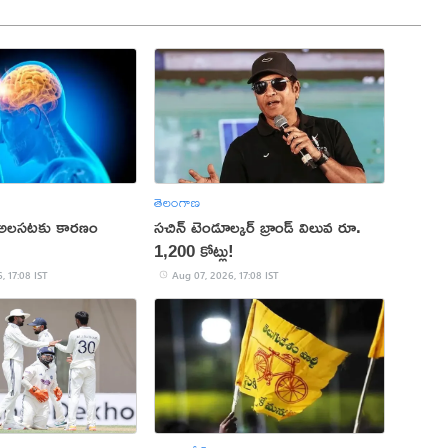
తెలంగాణ
 అలసటకు కారణం
సచిన్ టెండూల్కర్ బ్రాండ్ విలువ రూ.
1,200 కోట్లు!
, 17:08 IST
Aug 07, 2026, 17:08 IST