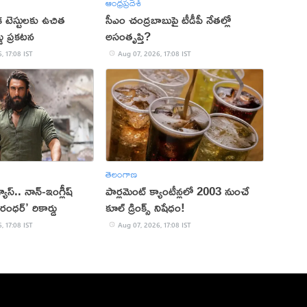
ఆంధ్రప్రదేశ్
క టెస్టులకు ఉచిత
సీఎం చంద్రబాబుపై టీడీపీ నేతల్లో
్డు ప్రకటన
అసంతృప్తి?
, 17:08 IST
Aug 07, 2026, 17:08 IST
తెలంగాణ
 వ్యూస్.. నాన్-ఇంగ్లీష్
పార్లమెంట్ క్యాంటీన్లలో 2003 నుంచే
రంధర్’ రికార్డు
కూల్ డ్రింక్స్ నిషేధం!
, 17:08 IST
Aug 07, 2026, 17:08 IST