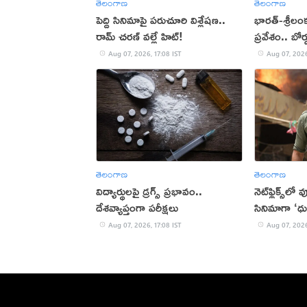
తెలంగాణ
తెలంగాణ
పెద్ది సినిమాపై పరుచూరి విశ్లేషణ..
భారత్-శ్రీలం
రామ్ చరణ్ వల్లే హిట్!
ప్రవేశం.. బోర
Aug 07, 2026, 17:08 IST
Aug 07, 2026
తెలంగాణ
తెలంగాణ
విద్యార్థులపై డ్రగ్స్ ప్రభావం..
నెట్‌ఫ్లిక్స్‌లో
దేశవ్యాప్తంగా పరీక్షలు
సినిమాగా ‘ధు
Aug 07, 2026, 17:08 IST
Aug 07, 2026