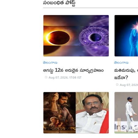
సంబంధిత పోస్ట్
తెలంగాణ
తెలంగాణ
ఆగస్టు 12న అరుదైన సూర్యగ్రహణం
మతిమరుపు,
ఇదేనా?
Aug 07, 2026, 17:08 IST
Aug 07, 2026