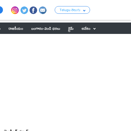
Telugu తెలుగు
ు
రాజకీయం
బంగారం-వెండి ధరలు
క్రైమ్
అనేకం