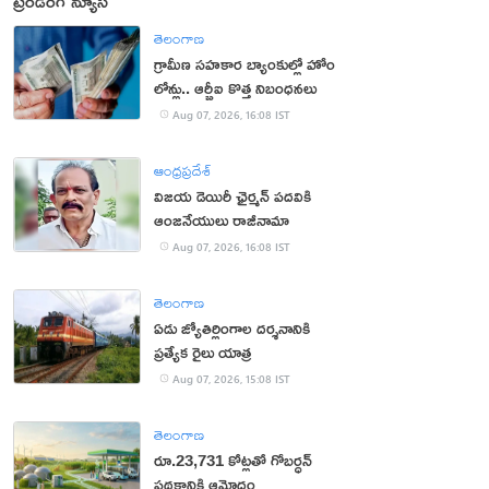
ట్రెండింగ్ న్యూస్
తెలంగాణ
గ్రామీణ సహకార బ్యాంకుల్లో హోం
లోన్లు.. ఆర్బీఐ కొత్త నిబంధనలు
Aug 07, 2026, 16:08 IST
ఆంధ్రప్రదేశ్
విజయ డెయిరీ ఛైర్మన్ పదవికి
ఆంజనేయులు రాజీనామా
Aug 07, 2026, 16:08 IST
తెలంగాణ
ఏడు జ్యోతిర్లింగాల దర్శనానికి
ప్రత్యేక రైలు యాత్ర
Aug 07, 2026, 15:08 IST
తెలంగాణ
రూ.23,731 కోట్లతో గోబర్ధన్
పథకానికి ఆమోదం