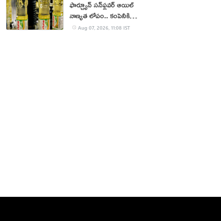
ఫార్చ్యూన్ సన్‌ఫ్లవర్ ఆయిల్
నాణ్యత లోపం.. కంపెనీకి
జరిమానా
Aug 07, 2026, 11:08 IST