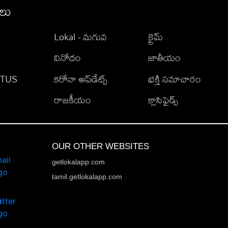
ీలు
Lokal - మగువ
క్రైమ్
వినోదం
జాతీయం
TATUS
కరోనా అప్‌డేట్స్
భక్తి సమాచారం
రాజకీయం
క్లాసిఫైడ్స్
OUR OTHER WEBSITES
getlokalapp.com
tamil.getlokalapp.com