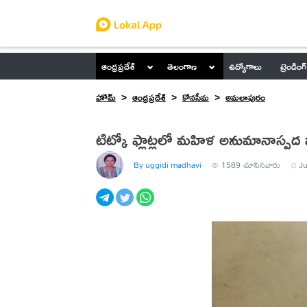
ఆంధ్రప్రదేశ్
తెలంగాణ
ఉద్యోగాలు
ట్రెండింగ్
హోమ్
ఆంధ్రప్రదేశ్
కోనసీమ
అమలాపురం
టిట్కో ఫ్లాట్లలో మహిళ అనుమానాస్పద
By uggidi madhavi
1589
చూసినవారు
Ju