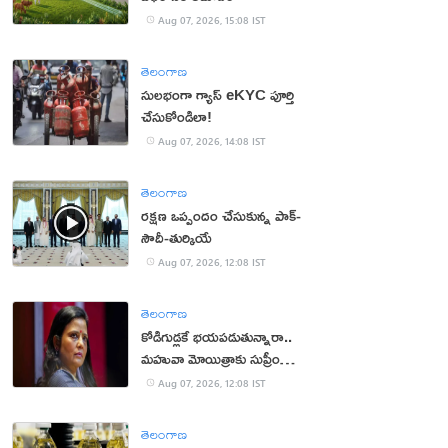
Aug 07, 2026, 15:08 IST
తెలంగాణ
సులభంగా గ్యాస్ eKYC పూర్తి
చేసుకోండిలా!
Aug 07, 2026, 14:08 IST
తెలంగాణ
రక్షణ ఒప్పందం చేసుకున్న పాక్‌-
సౌదీ-తుర్కియే
Aug 07, 2026, 12:08 IST
తెలంగాణ
కోడిగుడ్లకే భయపడుతున్నారా..
మహువా మోయిత్రాకు సుప్రీం
చురకలు
Aug 07, 2026, 12:08 IST
తెలంగాణ