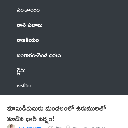
పంచాంగం
రాశి ఫలాలు
రాజకీయం
బంగారం-వెండి ధరలు
క్రైమ్
అనేకం
మామిడికుదురు మండలంలో ఉరుములతో
కూడిన భారీ వర్షం!
By K NAGA SRINU
1659
Jun 13, 2026, 02:06 IST