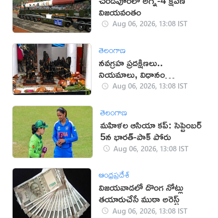
చండీపూర్‌లో అగ్ని-4 క్షిపణి
విజయవంతం
Aug 06, 2026, 13:08 IST
తెలంగాణ
నవగ్రహ ప్రదక్షిణలు..
నియమాలు, విధానం
తెలుసుకోండి
Aug 06, 2026, 13:08 IST
తెలంగాణ
మహిళల ఆసియా కప్‌: సెప్టెంబర్
5న భారత్-పాక్ పోరు
Aug 06, 2026, 13:08 IST
ఆంధ్రప్రదేశ్
విజయవాడలో దొంగ నోట్లు
తయారుచేసే ముఠా అరెస్ట్
Aug 06, 2026, 13:08 IST