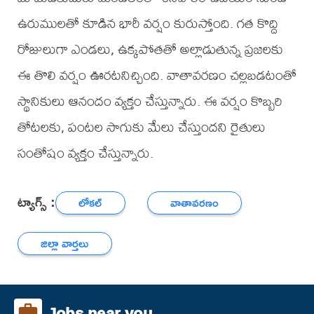
ఉరుములతో కూడిన భారీ వర్షం కురుస్తోంది. గత కొద్ది
రోజులుగా ఎండలు, ఉక్కపోతతో అల్లాడుతున్న ప్రజలకు
ఈ తొలి వర్షం ఊరటనిచ్చింది. వాతావరణం చల్లబడటంతో
స్థానికులు ఆనందం వ్యక్తం చేస్తున్నారు. ఈ వర్షం కొబ్బరి
తోటలకు, పంటల సాగుకు మేలు చేస్తుందని రైతులు
సంతోషం వ్యక్తం చేస్తున్నారు.
ట్యాగ్స్ :
లోకల్
వాతావరణం
జిల్లా వార్తలు
Jobs near you