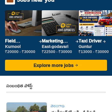
Field
Marketing
Taxi Driver
Marketing
Executive
Kurnool
East-godavari
Guntur
Executive
₹20000 - ₹30000
₹22500 - ₹30000
₹13000 - ₹30000
Explore more jobs
సంబంధిత పోస్ట్
తెలంగాణ