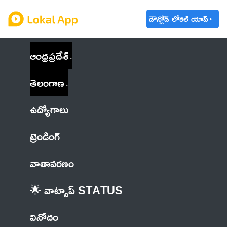
డౌన్లోడ్ లోకల్ యాప్
ఆంధ్రప్రదేశ్
తెలంగాణ
ఉద్యోగాలు
ట్రెండింగ్
వాతావరణం
🌟 వాట్సాప్ STATUS
వినోదం