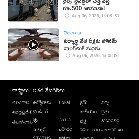
రైల్వే స్టేషన్లలో చెత్త వేస్తే
రూ.500 జరిమానా!
Aug 06, 2026, 13:08 IST
తెలంగాణ
విద్యార్థి నేత దీక్షకు సోనమ్
వాంగ్‌చుక్ మద్దతు
Aug 06, 2026, 13:08 IST
రాష్ట్రాలు
ఇతర కేటగిరీలు
తెలంగాణ
ఉద్యోగాలు
Lokal
క్రైమ్
విద్య
-
ట్రెండింగ్
జాతీయం
రైతు
ఆంధ్రప్రదేశ్
మగువ
కుటుంబం
🌟
భక్తి
తమిళనాడు
వినోదం
వాట్సాప్
సమాచారం
వాతావరణం
STATUS
కరోనా
క్లాసిఫైడ్స్
వ్యాపార