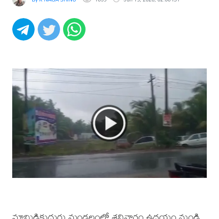
మామిడికుదురు మండలంలో శనివారం ఉదయం నుండి