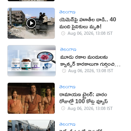
తెలంగాణ
యెమెన్‌పై హూతీల దాడి.. 40
మంది సైనికులు మృతి!
Aug 06, 2026, 13:08 IST
తెలంగాణ
మూడు రకాల మందులను
క్యాన్సర్ కారకాలుగా గుర్తించిన
WHO
Aug 06, 2026, 13:08 IST
తెలంగాణ
రామాయణ ట్రైలర్: వారం
రోజుల్లో 100 కోట్ల వ్యూస్
Aug 06, 2026, 13:08 IST
తెలంగాణ