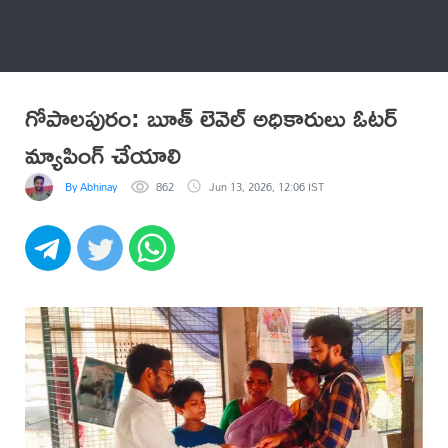
అనేకం
గోపాలపురం: బూత్ లెవెల్ అధికారులు ఓటర్
మ్యాపింగ్ చేయాలి
By Abhinay
862
Jun 13, 2026, 12:06 IST