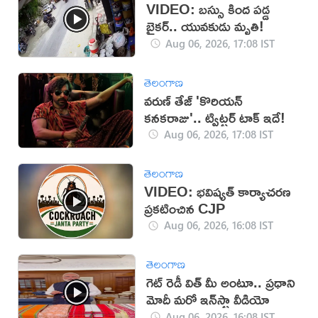
VIDEO: బస్సు కింద పడ్డ
బైకర్.. యువకుడు మృతి!
Aug 06, 2026, 17:08 IST
తెలంగాణ
వరుణ్ తేజ్ 'కొరియన్
కనకరాజు'.. ట్విట్టర్ టాక్ ఇదే!
Aug 06, 2026, 17:08 IST
తెలంగాణ
VIDEO: భవిష్యత్ కార్యాచరణ
ప్రకటించిన CJP
Aug 06, 2026, 16:08 IST
తెలంగాణ
గెట్ రెడీ విత్ మీ అంటూ.. ప్రధాని
మోదీ మరో ఇన్‌స్టా వీడియో
Aug 06, 2026, 16:08 IST