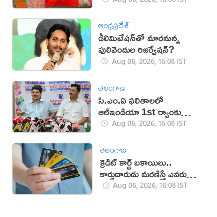
ఆంధ్రప్రదేశ్
డీలిమిటేషన్‌తో మారనున్న
పులివెందుల రిజర్వేషన్?
Aug 06, 2026, 16:08 IST
తెలంగాణ
సి.ఎం.ఏ ఫలితాలలో
ఆల్ఇండియా 1st ర్యాంకు
సాధించిన మాస్టర్‌మైండ్స్
Aug 06, 2026, 16:08 IST
తెలంగాణ
క్రెడిట్ కార్డ్ బకాయిలు..
కార్డుదారుడు మరణిస్తే ఎవరు
చెల్లిస్తారు?
Aug 06, 2026, 16:08 IST