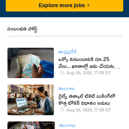
Explore more jobs
సంబంధిత పోస్ట్
ఆంధ్రప్రదేశ్
ఒక్కో కుటుంబానికి రూ.25
వేలు.. ఖాతాల్లో జ‌మ చేయ‌నున్న
ప్ర‌భుత్వం..!
Aug 06, 2026, 17:08 IST
తెలంగాణ
రైల్వే తత్కాల్ టికెట్ బుకింగ్‌లో
కొత్త టోకెన్ విధానం అమలు
Aug 06, 2026, 17:08 IST
తెలంగాణ