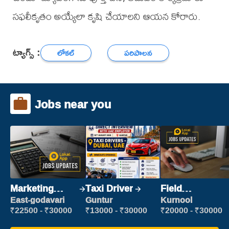
సఫలీకృతం అయ్యేలా కృషి చేయాలని ఆయన కోరారు.
ట్యాగ్స్ :
లోకల్
పరిపాలన
Jobs near you
Marketing
Taxi Driver
Field
Executive
Marketing
East-godavari
Guntur
Kurnool
Executive
₹22500 - ₹30000
₹13000 - ₹30000
₹20000 - ₹30000