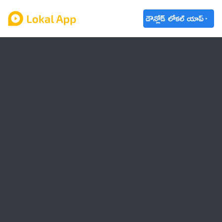
డౌన్లోడ్ లోకల్ యాప్
ఆంధ్రప్రదేశ్
తెలంగాణ
ఉద్యోగాలు
ట్రెండింగ్
వాతావరణం
🌟 వాట్సాప్ STATUS
వినోదం