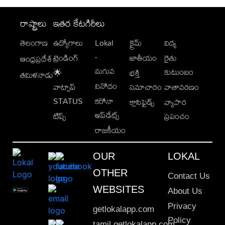
రాష్ట్రాలు
ఇతర కేటగిరీలు
తెలంగాణ
ఉద్యోగాలు
Lokal
క్రైమ్
విద్య
-
ట్రెండింగ్
జాతీయం
రైతు
ఆంధ్రప్రదేశ్
మగువ
కుటుంబం
🌟
భక్తి
తమిళనాడు
వినోదం
వాట్సాప్
సమాచారం
వాతావరణం
STATUS
కరోనా
క్లాసిఫైడ్స్
వ్యాపార
అప్‌డేట్స్
టిప్స్
ప్రపంచం
రాజకీయం
OUR
LOKAL
OTHER
Contact Us
WEBSITES
About Us
Privacy
getlokalapp.com
Policy
tamil.getlokalapp.com