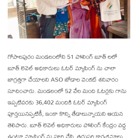
గోపాలపురం మండలంలోని 51 పోలింగ్ బూత్ లలో
బూత్ లెవెల్ అధికారులు ఓటర్ మ్యాపింగ్ ను చాలా
జాగ్రత్తగా చేయాలని ASO జోడాల వెంకట్ శనివారం
సూచించారు. మండలంలో 52 వేల మంది ఓటర్లకు గాను
ఇప్పటివరకు 36,402 మందికి ఓటర్ మ్యాపింగ్
పూర్తయినప్పటికీ, ఇంకా కొన్ని తేడాలున్నాయని ఆయన
తెలిపారు. బూత్ లెవెల్ అధికారులు పోలింగ్ కేంద్రం వద్ద
ఉంటూ మ్యాపింగ్ ను పూర్తి చేసి, తదుపరి కార్యక్రమాలు