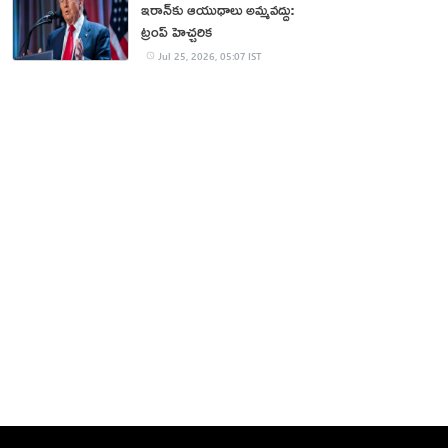
ఇరాన్‌కు ఆయుధాలు అమ్మవద్దు:
ట్రంప్ హెచ్చరిక
Jul 25, 2026, 05:07 IST