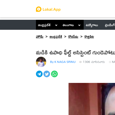
ఆంధ్రప్రదేశ్
తెలంగాణ
ఉద్యోగాలు
ట్రెండింగ్
హోమ్
ఆంధ్రప్రదేశ్
కోనసీమ
కొత్తపేట
మడికి ఉపాధి ఫీల్డ్ అసిస్టెంట్ గుండెపో
By K NAGA SRINU
1306
చూసినవారు
Ma