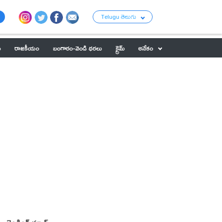
Telugu తెలుగు
ు
రాజకీయం
బంగారం-వెండి ధరలు
క్రైమ్
అనేకం