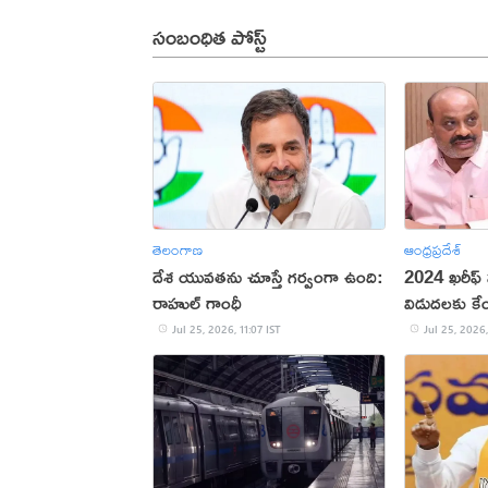
సంబంధిత పోస్ట్
తెలంగాణ
ఆంధ్రప్రదేశ్
దేశ యువతను చూస్తే గర్వంగా ఉంది:
2024 ఖరీఫ
రాహుల్ గాంధీ
విడుదలకు కేంద్
Jul 25, 2026, 11:07 IST
Jul 25, 2026,