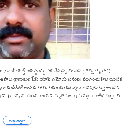
ీల్డ్ అసిస్టెంట్గా పనిచేస్తున్న చింతపర్తి గన్నియ్య (51)
ాధి శ్రామికుల ఫేస్ యాప్ నమోదు పనులు ముగించుకొని ఇంటికి
గా మడికిలో ఉపాధి హామీ పనులను సమర్థంగా నిర్వహిస్తూ అందరి
ిషాదాన్ని నింపింది. ఆయన మృతి పట్ల గ్రామస్థులు, తోటి సిబ్బంది
జిల్లా వార్తలు