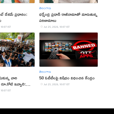
తెలంగాణ
ంటే దేశమే ప్రధానం:
ధర్మేంద్ర ప్రధాన్‌ రాజీనామాతో మారుతున్న
‌
పరిణామాలు
 10:07 IST
Jul 25, 2026, 10:07 IST
తెలంగాణ
ుకున్న వారి
50 ఓటీటీల‌పై నిషేధం విధించిన కేంద్రం
రూ.కోటి ఇవ్వాలి:
Jul 25, 2026, 10:07 IST
 10:07 IST