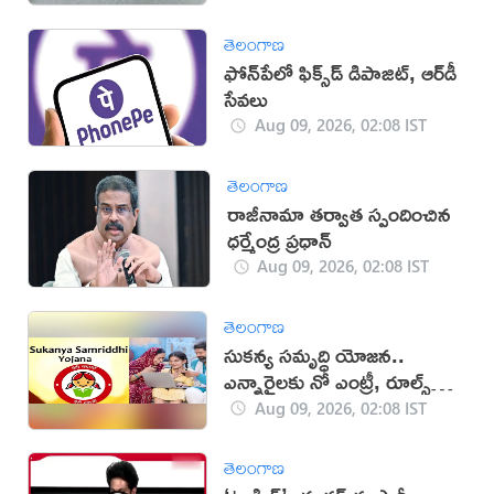
తెలంగాణ
ఫోన్‌పేలో ఫిక్స్‌డ్‌ డిపాజిట్, ఆర్‌డీ
సేవలు
Aug 09, 2026, 02:08 IST
తెలంగాణ
రాజీనామా తర్వాత స్పందించిన
ధర్మేంద్ర ప్రధాన్‌
Aug 09, 2026, 02:08 IST
తెలంగాణ
సుకన్య సమృద్ధి యోజన..
ఎన్నారైలకు నో ఎంట్రీ, రూల్స్
ఇవే!
Aug 09, 2026, 02:08 IST
తెలంగాణ