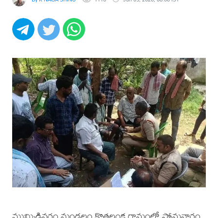
ముమ్మిడివరం మండలం కొత్తలంక గ్రామంలో సోమవారం