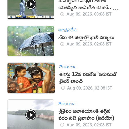
4 మ్యాచ్‌ల నిషేధం నుంచి
యశస్విని కాపాడిన రహానే.. ఏం
జరిగిందంటే? (వీడియో)
Aug 09, 2026, 03:08 IST
ఆంధ్రప్రదేశ్
నేడు ఈ జిల్లాల్లో భారీ వర్షాలు
Aug 09, 2026, 02:08 IST
తెలంగాణ
ఆగస్టు 12న రవితేజ 'ఇరుముడి'
ట్రైలర్ లాంచ్‌
Aug 09, 2026, 02:08 IST
తెలంగాణ
శ్రీశైలం జలాశయానికి తగ్గిన
వరద నీటి ప్రవాహం (వీడియో)
Aug 09, 2026, 02:08 IST