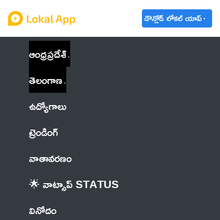
డౌన్లోడ్ లోకల్ యాప్
ఆంధ్రప్రదేశ్
తెలంగాణ
ఉద్యోగాలు
ట్రెండింగ్
వాతావరణం
🌟 వాట్సాప్ STATUS
వినోదం