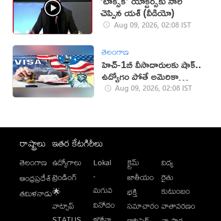
‘టాక్సిక్’ యాక్టర్స్‌కు సారీ
చెప్పిన యశ్ (వీడియో)
Aug 09, 2026, 02:08 IST
తెలంగాణ
హెచ్-1బీ వీసాదారులకు షాక్..
ఉద్యోగం పోతే అమెరికా
వీడాల్సిందే!
Aug 09, 2026, 02:08 IST
రాష్ట్రాలు
ఇతర కేటగిరీలు
తెలంగాణ
ఉద్యోగాలు
Lokal
క్రైమ్
విద్య
-
ట్రెండింగ్
జాతీయం
రైతు
ఆంధ్రప్రదేశ్
మగువ
కుటుంబం
🌟
భక్తి
తమిళనాడు
వినోదం
వాట్సాప్
సమాచారం
వాతావరణం
STATUS
కరోనా
క్లాసిఫైడ్స్
వ్యాపార