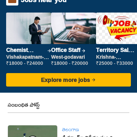
Chemist
Office Staff
Territory Sales
Production
Manager
Vishakapatnam-
West-godavari
Krishna-
new
vijayawada
Executive
₹18000 - ₹24000
₹18000 - ₹20000
₹25000 - ₹33000
Explore more jobs
సంబంధిత పోస్ట్
తెలంగాణ