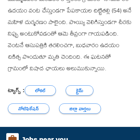
ఉదయం వంట చేస్తుండగా పేపకాయల చిట్టితల్లి (54) అనే
మహిళ దుర్మరణం పాలైంది. పొయ్యి వెలిగిస్తుండగా చీరకు
నిప్పు అంటుకోవడంతో ఆమె తీవ్రంగా గాయపడింది.
వెంటనే ఆసుపత్రికి తరలించగా, బుధవారం ఉదయం
చికిత్స పొందుతూ మృతి చెందింది. ఈ ఘటనతో
గ్రామంలో విషాద ఛాయలు అలుముకున్నాయి.
ట్యాగ్స్ :
లోకల్
క్రైమ్
నోటిఫికేషన్
జిల్లా వార్తలు
Jobs near you