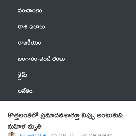
పంచాంగం
రాశి ఫలాలు
రాజకీయం
బంగారం-వెండి ధరలు
క్రైమ్
అనేకం
కొత్తలంకలో ప్రమాదవశాత్తూ నిప్పు అంటుకుని
మహిళ మృతి
By K NAGA SRINU
1110
Jun 03, 2026, 08:06 IST