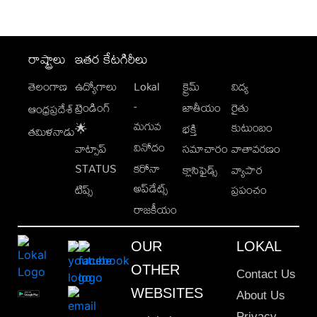
రాష్ట్రాలు
ఇతర కేటగిరీలు
తెలంగాణ
ఉద్యోగాలు
Lokal
క్రైమ్
విద్య
-
ట్రెండింగ్
జాతీయం
రైతు
ఆంధ్రప్రదేశ్
మగువ
కుటుంబం
🌟
భక్తి
తమిళనాడు
వినోదం
వాట్సాప్
సమాచారం
వాతావరణం
STATUS
కరోనా
క్లాసిఫైడ్స్
వ్యాపార
అప్‌డేట్స్
టిప్స్
ప్రపంచం
రాజకీయం
OUR
LOKAL
OTHER
Contact Us
WEBSITES
About Us
Privacy