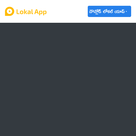
డౌన్లోడ్ లోకల్ యాప్
ఆంధ్రప్రదేశ్
తెలంగాణ
ఉద్యోగాలు
ట్రెండింగ్
వాతావరణం
🌟 వాట్సాప్ STATUS
వినోదం