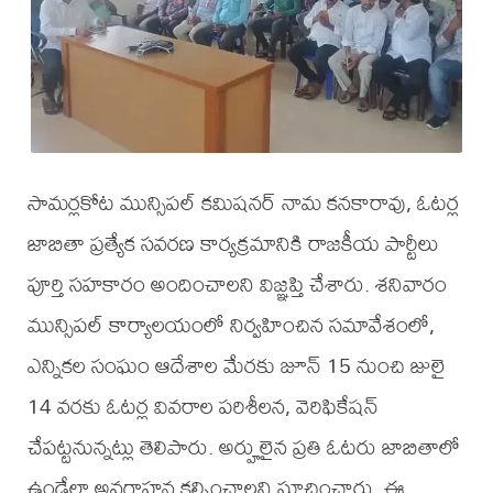
సామర్లకోట మున్సిపల్ కమిషనర్ నామ కనకారావు, ఓటర్ల
జాబితా ప్రత్యేక సవరణ కార్యక్రమానికి రాజకీయ పార్టీలు
పూర్తి సహకారం అందించాలని విజ్ఞప్తి చేశారు. శనివారం
మున్సిపల్ కార్యాలయంలో నిర్వహించిన సమావేశంలో,
ఎన్నికల సంఘం ఆదేశాల మేరకు జూన్ 15 నుంచి జులై
14 వరకు ఓటర్ల వివరాల పరిశీలన, వెరిఫికేషన్
చేపట్టనున్నట్లు తెలిపారు. అర్హులైన ప్రతి ఓటరు జాబితాలో
ఉండేలా అవగాహన కల్పించాలని సూచించారు. ఈ