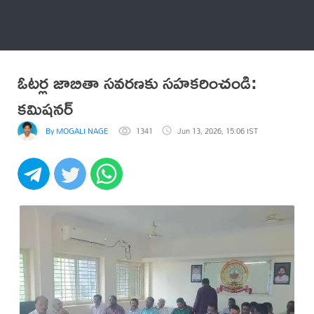
అనేకం
ఓటర్ల జాబితా సవరణకు సహకరించండి:
కమిషనర్
By MOGALI NAGENDRA
1341
Jun 13, 2026, 15:06 IST