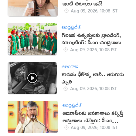
ఇంటి చిట్కాలు ఇవే!
Aug 09, 2026, 10:08 IST
ఆంధ్రప్రదేశ్
గిరిజన ఉత్పత్తులకు బ్రాండింగ్,
మార్కెటింగ్: సీఎం చంద్రబాబు
Aug 09, 2026, 10:08 IST
తెలంగాణ
కారును ఢీకొన్న లారీ.. ఆరుగురు
మృతి
Aug 09, 2026, 10:08 IST
ఆంధ్రప్రదేశ్
ఆదివాసీలకు అవకాశాలు కల్పిస్తే
అద్భుతాలు చేస్తారు: సీఎం
చంద్రబాబు
Aug 09, 2026, 10:08 IST