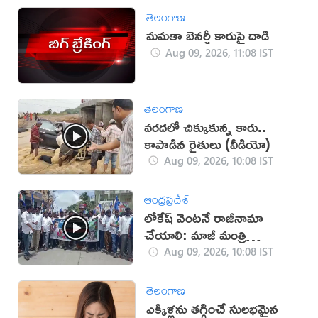
తెలంగాణ
మమతా బెనర్జీ కారుపై దాడి
Aug 09, 2026, 11:08 IST
తెలంగాణ
వరదలో చిక్కుకున్న కారు..
కాపాడిన రైతులు (వీడియో)
Aug 09, 2026, 10:08 IST
ఆంధ్రప్రదేశ్
లోకేష్ వెంట‌నే రాజీనామా
చేయాలి: మాజీ మంత్రి
ఉషాశ్రీచరణ్
Aug 09, 2026, 10:08 IST
తెలంగాణ
ఎక్కిళ్లను తగ్గించే సులభమైన