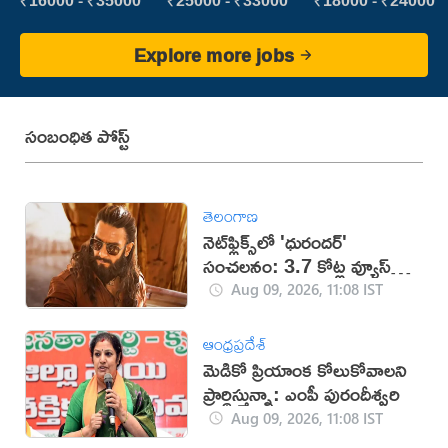
Executive
Explore more jobs
సంబంధిత పోస్ట్
తెలంగాణ
నెట్‌ఫ్లిక్స్‌లో 'ధురందర్'
సంచలనం: 3.7 కోట్ల వ్యూస్‌తో
అగ్రస్థానం
Aug 09, 2026, 11:08 IST
ఆంధ్రప్రదేశ్
మెడికో ప్రియాంక కోలుకోవాలని
ప్రార్థిస్తున్నా: ఎంపీ పురందీశ్వరి
Aug 09, 2026, 11:08 IST