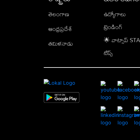
తెలంగాణ
ఉద్యోగాలు
ట్రెండింగ్
ఆంధ్రప్రదేశ్
🌟 వాట్సాప్ S
తమిళనాడు
టిప్స్