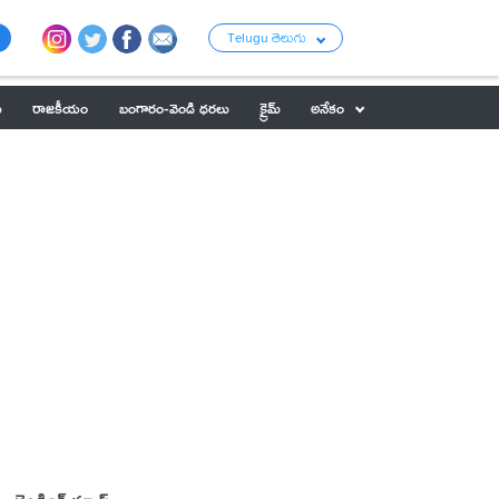
Telugu తెలుగు
ు
రాజకీయం
బంగారం-వెండి ధరలు
క్రైమ్
అనేకం