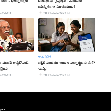
న కారు.. భార్యాభర్తలు
బహుభాషా నైపుణ్యం: మెదడును
యవ్వనంగా ఉంచుతుంది!
, 05:08 IST
Aug 09, 2026, 05:08 IST
ఆంధ్రప్రదేశ్
ు ముందే అడ్డుకోవాలి:
తల్లికి వందనం అందని విద్యార్థులకు మరో
త్రేయ
ఛాన్స్!
, 04:08 IST
Aug 09, 2026, 04:08 IST
ీలు