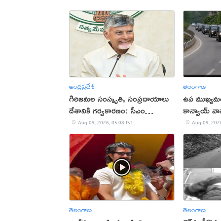
ఆంధ్రప్రదేశ్
తెలంగాణ
గిరిజనుల సంస్కృతి, సంప్రదాయాలు
ఉప ముఖ్యమంత
దేశానికి గర్వకారణం: సీఎం
కాన్వాయ్ వాహ
చంద్రబాబు
మృతి!
Aug 09, 2026, 05:08 IST
Aug 09, 2026
తెలంగాణ
తెలంగాణ