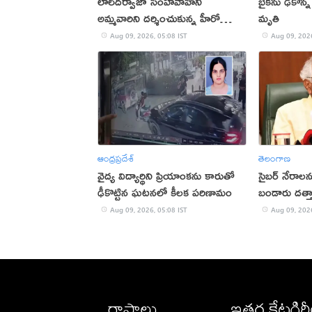
లాల్‌దర్వాజా సింహవాహిని
బైక్‌ను ఢీకొన్
అమ్మవారిని దర్శించుకున్న హీరో
మృతి
విజయ్‌
Aug 09, 2026, 05:08 IST
Aug 09, 2026
ఆంధ్రప్రదేశ్
తెలంగాణ
వైద్య విద్యార్థిని ప్రియాంకను కారుతో
సైబర్ నేరాలన
ఢీకొట్టిన ఘటనలో కీలక పరిణామం
బండారు దత్తా
Aug 09, 2026, 05:08 IST
Aug 09, 2026
రాష్ట్రాలు
ఇతర కేటగిర