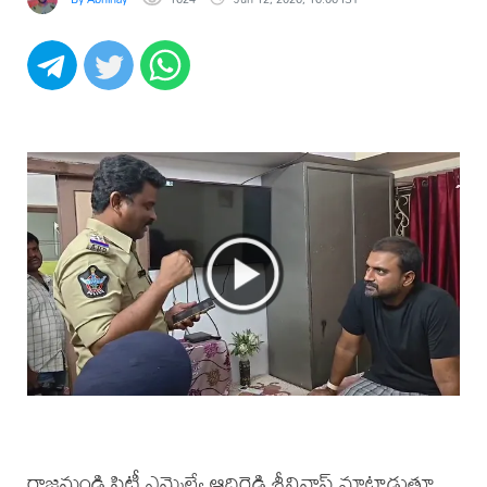
రాజమండ్రి సిటీ ఎమ్మెల్యే ఆదిరెడ్డి శ్రీనివాస్ మాట్లాడుతూ,