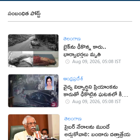
సంబంధిత పోస్ట్
తెలంగాణ
బైక్‌ను ఢీకొన్న కారు..
భార్యాభర్తలు మృతి
Aug 09, 2026, 05:08 IST
ఆంధ్రప్రదేశ్
వైద్య విద్యార్థిని ప్రియాంకను
కారుతో ఢీకొట్టిన ఘటనలో కీలక
పరిణామం
Aug 09, 2026, 05:08 IST
తెలంగాణ
సైబర్ నేరాలను ముందే
అడ్డుకోవాలి: బండారు దత్తాత్రేయ