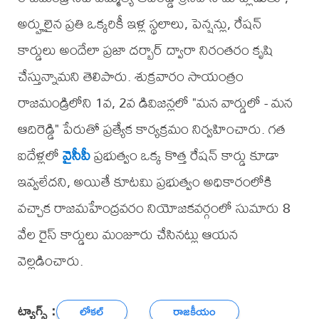
అర్హులైన ప్రతి ఒక్కరికీ ఇళ్ల స్థలాలు, పెన్షన్లు, రేషన్
కార్డులు అందేలా ప్రజా దర్బార్ ద్వారా నిరంతరం కృషి
చేస్తున్నామని తెలిపారు. శుక్రవారం సాయంత్రం
రాజమండ్రిలోని 1వ, 2వ డివిజన్లలో "మన వార్డులో - మన
ఆదిరెడ్డి" పేరుతో ప్రత్యేక కార్యక్రమం నిర్వహించారు. గత
ఐదేళ్లలో
వైసీపీ
ప్రభుత్వం ఒక్క కొత్త రేషన్ కార్డు కూడా
ఇవ్వలేదని, అయితే కూటమి ప్రభుత్వం అధికారంలోకి
వచ్చాక రాజమహేంద్రవరం నియోజకవర్గంలో సుమారు 8
వేల రైస్ కార్డులు మంజూరు చేసినట్లు ఆయన
వెల్లడించారు.
ట్యాగ్స్ :
లోకల్
రాజకీయం