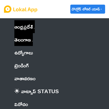
డౌన్లోడ్ లోకల్ యాప్
ఆంధ్రప్రదేశ్
తెలంగాణ
ఉద్యోగాలు
ట్రెండింగ్
వాతావరణం
🌟 వాట్సాప్ STATUS
వినోదం