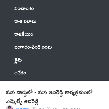
పంచాంగం
రాశి ఫలాలు
రాజకీయం
బంగారం-వెండి ధరలు
క్రైమ్
అనేకం
మన వార్డులో - మన ఆదిరెడ్డి కార్యక్రమంలో
ఎమ్మెల్యే ఆదిరెడ్డి
By Abhinay
1624
Jun 12, 2026, 16:06 IST