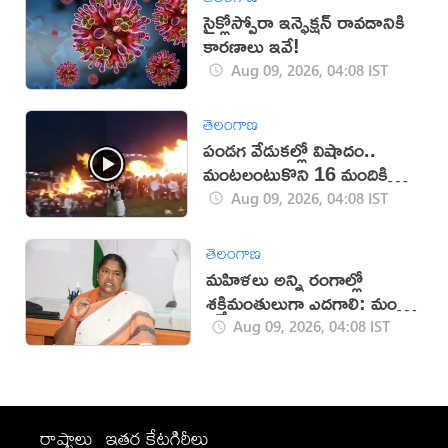
సైక్లోస్పోరా ఇన్ఫెక్షన్ రావడానికి
కారణాలు ఇవే!
Aug 09, 2026, 04:08 IST
తెలంగాణ
పండగ వేడుకల్లో విషాదం..
మంటలంటుకొని 16 మందికి
గాయాలు (వీడియో)
Aug 09, 2026, 04:08 IST
తెలంగాణ
మహిళలు అన్ని రంగాల్లో
శక్తిమంతులుగా ఎదగాలి: మంత్రి
సీతక్క
Aug 09, 2026, 04:08 IST
రాష్ట్రాలు
ఇతర కేటగిరీలు