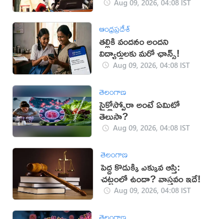
Aug 09, 2026, 04:08 IST
ఆంధ్రప్రదేశ్
తల్లికి వందనం అందని
విద్యార్థులకు మరో ఛాన్స్!
Aug 09, 2026, 04:08 IST
తెలంగాణ
సైక్లోస్పోరా అంటే ఏమిటో
తెలుసా?
Aug 09, 2026, 04:08 IST
తెలంగాణ
పెద్ద కొడుక్కి ఎక్కువ ఆస్తి:
చట్టంలో ఉందా? వాస్తవం ఇదే!
Aug 09, 2026, 04:08 IST
తెలంగాణ