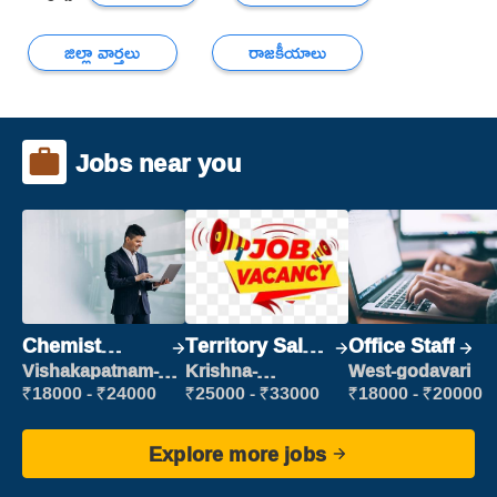
జిల్లా వార్తలు
రాజకీయాలు
Jobs near you
Chemist
Territory Sales
Office Staff
Production
Manager
Vishakapatnam-
Krishna-
West-godavari
new
vijayawada
Executive
₹18000 - ₹24000
₹25000 - ₹33000
₹18000 - ₹20000
Explore more jobs