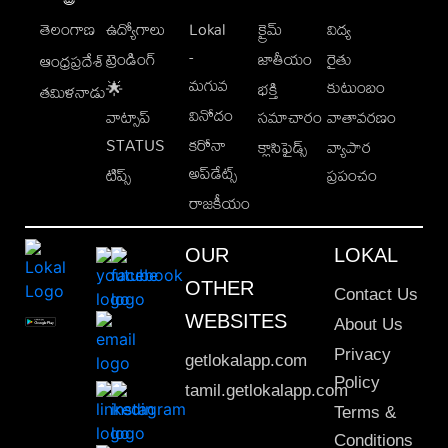
తెలంగాణ
ఉద్యోగాలు
Lokal
క్రైమ్
విద్య
-
ట్రెండింగ్
జాతీయం
రైతు
ఆంధ్రప్రదేశ్
మగువ
కుటుంబం
🌟
భక్తి
తమిళనాడు
వినోదం
వాట్సాప్
సమాచారం
వాతావరణం
STATUS
కరోనా
క్లాసిఫైడ్స్
వ్యాపార
అప్‌డేట్స్
టిప్స్
ప్రపంచం
రాజకీయం
OUR
LOKAL
OTHER
Contact Us
WEBSITES
About Us
Privacy
getlokalapp.com
Policy
tamil.getlokalapp.com
Terms &
Conditions