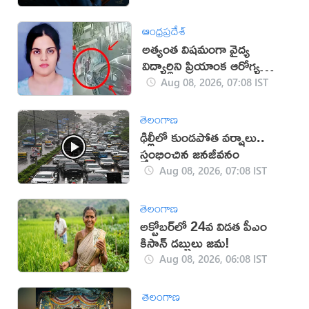
ఆంధ్రప్రదేశ్
అత్యంత విషమంగా వైద్య
విద్యార్థిని ప్రియాంక ఆరోగ్య
పరిస్థితి
Aug 08, 2026, 07:08 IST
తెలంగాణ
ఢిల్లీలో కుండపోత వర్షాలు..
స్తంభించిన జనజీవనం
Aug 08, 2026, 07:08 IST
తెలంగాణ
అక్టోబర్‌లో 24వ విడత పీఎం
కిసాన్ డబ్బులు జమ!
Aug 08, 2026, 06:08 IST
తెలంగాణ