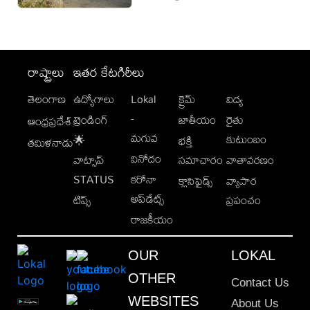
రాష్ట్రాలు
ఇతర కేటగిరీలు
తెలంగాణ
ఉద్యోగాలు
Lokal
క్రైమ్
విద్య
-
ట్రెండింగ్
జాతీయం
రైతు
ఆంధ్రప్రదేశ్
మగువ
కుటుంబం
🌟
భక్తి
తమిళనాడు
వినోదం
వాట్సాప్
సమాచారం
వాతావరణం
STATUS
కరోనా
క్లాసిఫైడ్స్
వ్యాపార
అప్‌డేట్స్
టిప్స్
ప్రపంచం
రాజకీయం
OUR
LOKAL
OTHER
Contact Us
WEBSITES
About Us