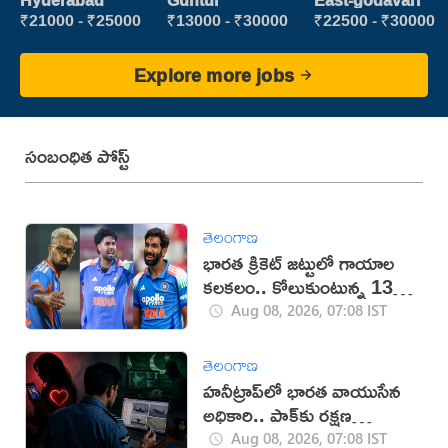
Hyderabad
Guntur
East-godavari
₹21000 - ₹25000
₹13000 - ₹30000
₹22500 - ₹30000
Explore more jobs
సంబంధిత పోస్ట్
తెలంగాణ
భారత క్రికెట్ జట్టులో గాయాల
కలకలం.. కోలుకుంటున్న 13
మంది ప్లేయర్లు
Aug 08, 2026, 07:08 IST
తెలంగాణ
హనీట్రాప్‌లో భారత వాయుసేన
అధికారి.. పాక్‌కు రక్షణ
రహస్యాలు లీక్
Aug 08, 2026, 07:08 IST