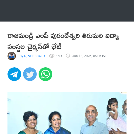
అనేకం
రాజమండ్రి ఎంపీ పురందేశ్వరి తిరుమల విద్యా
సంస్థల చైర్మన్‌తో భేటీ
By U, VEERRAJU
993
Jun 13, 2026, 06:06 IST