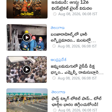
ఇరుముడి: ఆగస్టు 12న
థియేట్రికల్ ట్రైలర్ విడుదల
Aug 08, 2026, 06:08 IST
తెలంగాణ
బంజారాహిల్స్‌లో భారీ
అగ్నిప్రమాదం.. మంటల్లో
కాలిపోయిన మద్యం బాటిళ్లు
Aug 08, 2026, 06:08 IST
ఆంధ్రప్రదేశ్
జమ్మలమడుగులో వైసీపీ దీక్ష
భగ్నం.. ఎమ్మెల్సీ రామసుబ్బారెడ్డి
అరెస్ట్ (వీడియో)
Aug 08, 2026, 06:08 IST
తెలంగాణ
ఫాస్ట్ ట్యాగ్ లోకల్ పాస్.. టోల్
ఛార్జీల భారం తగ్గించుకోండి!
Aug 08, 2026, 06:08 IST