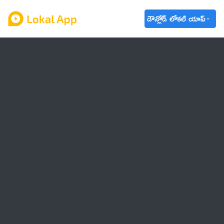
డౌన్లోడ్ లోకల్ యాప్
ఆంధ్రప్రదేశ్
తెలంగాణ
ఉద్యోగాలు
ట్రెండింగ్
వాతావరణం
🌟 వాట్సాప్ STATUS
వినోదం