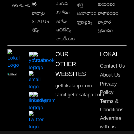
మగువ
కుటుంబం
🌟
భక్తి
తమిళనాడు
వినోదం
వాట్సాప్
సమాచారం
వాతావరణం
STATUS
కరోనా
క్లాసిఫైడ్స్
వ్యాపార
అప్‌డేట్స్
టిప్స్
ప్రపంచం
రాజకీయం
OUR
LOKAL
OTHER
Contact Us
WEBSITES
About Us
Privacy
getlokalapp.com
Policy
tamil.getlokalapp.com
Terms &
Conditions
Advertise
with us