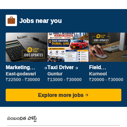
Jobs near you
Marketing
Taxi Driver
Field
Executive
Marketing
East-godavari
Guntur
Kurnool
Executive
₹22500 - ₹30000
₹13000 - ₹30000
₹20000 - ₹30000
Explore more jobs
సంబంధిత పోస్ట్