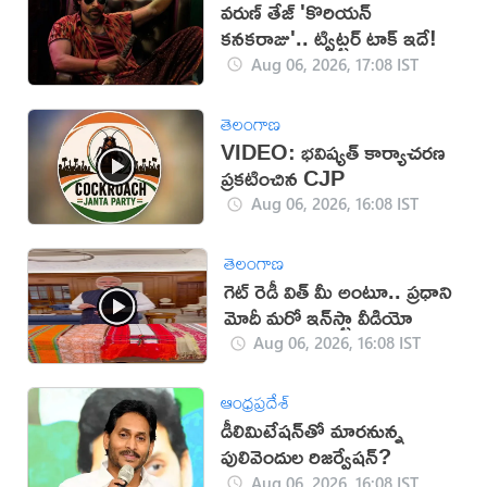
వరుణ్ తేజ్ 'కొరియన్
కనకరాజు'.. ట్విట్టర్ టాక్ ఇదే!
Aug 06, 2026, 17:08 IST
తెలంగాణ
VIDEO: భవిష్యత్ కార్యాచరణ
ప్రకటించిన CJP
Aug 06, 2026, 16:08 IST
తెలంగాణ
గెట్ రెడీ విత్ మీ అంటూ.. ప్రధాని
మోదీ మరో ఇన్‌స్టా వీడియో
Aug 06, 2026, 16:08 IST
ఆంధ్రప్రదేశ్
డీలిమిటేషన్‌తో మారనున్న
పులివెందుల రిజర్వేషన్?
Aug 06, 2026, 16:08 IST