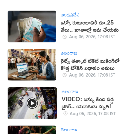
ఆంధ్రప్రదేశ్
ఒక్కో కుటుంబానికి రూ.25
వేలు.. ఖాతాల్లో జ‌మ చేయ‌నున్న
ప్ర‌భుత్వం..!
Aug 06, 2026, 17:08 IST
తెలంగాణ
రైల్వే తత్కాల్ టికెట్ బుకింగ్‌లో
కొత్త టోకెన్ విధానం అమలు
Aug 06, 2026, 17:08 IST
తెలంగాణ
VIDEO: బస్సు కింద పడ్డ
బైకర్.. యువకుడు మృతి!
Aug 06, 2026, 17:08 IST
తెలంగాణ