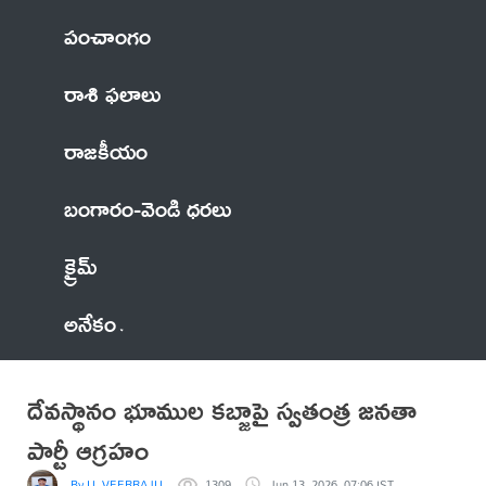
పంచాంగం
రాశి ఫలాలు
రాజకీయం
బంగారం-వెండి ధరలు
క్రైమ్
అనేకం
దేవస్థానం భూముల కబ్జాపై స్వతంత్ర జనతా
పార్టీ ఆగ్రహం
By U, VEERRAJU
1309
Jun 13, 2026, 07:06 IST