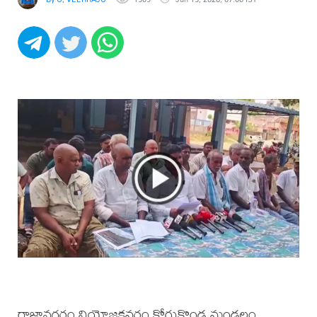
రాజానగరం నియోజకవర్గం కోరుకొండ మండలం