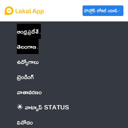
డౌన్లోడ్ లోకల్ యాప్
ఆంధ్రప్రదేశ్
తెలంగాణ
ఉద్యోగాలు
ట్రెండింగ్
వాతావరణం
🌟 వాట్సాప్ STATUS
వినోదం