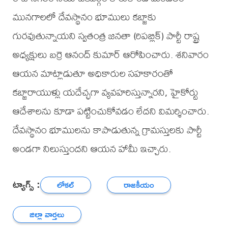
మునగాలలో దేవస్థానం భూములు కబ్జాకు
గురవుతున్నాయని స్వతంత్ర జనతా (రిపబ్లిక్) పార్టీ రాష్ట్ర
అధ్యక్షులు బర్రె ఆనంద్ కుమార్ ఆరోపించారు. శనివారం
ఆయన మాట్లాడుతూ అధికారుల సహకారంతో
కబ్జారాయుళ్లు యదేచ్ఛగా వ్యవహరిస్తున్నారని, హైకోర్టు
ఆదేశాలను కూడా పట్టించుకోవడం లేదని విమర్శించారు.
దేవస్థానం భూములను కాపాడుతున్న గ్రామస్తులకు పార్టీ
అండగా నిలుస్తుందని ఆయన హామీ ఇచ్చారు.
ట్యాగ్స్ :
లోకల్
రాజకీయం
జిల్లా వార్తలు