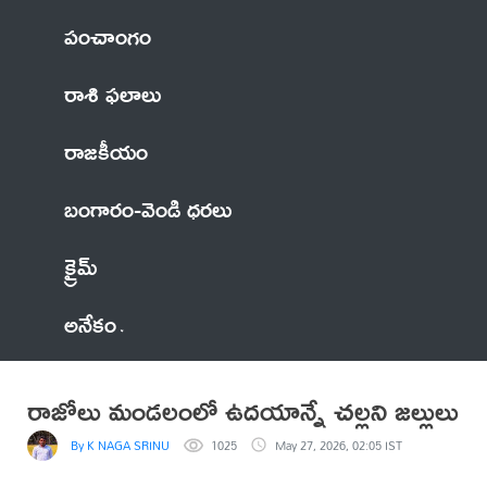
పంచాంగం
రాశి ఫలాలు
రాజకీయం
బంగారం-వెండి ధరలు
క్రైమ్
అనేకం
రాజోలు మండలంలో ఉదయాన్నే చల్లని జల్లులు
By K NAGA SRINU
1025
May 27, 2026, 02:05 IST