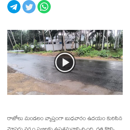
రాజోలు మండలం వ్యాప్తంగా బుధవారం ఉదయం కురిసిన
మోస్తరు వర్షం ప్రజలకు ఉపశమనాన్నిచ్చింది. గత కొన్ని