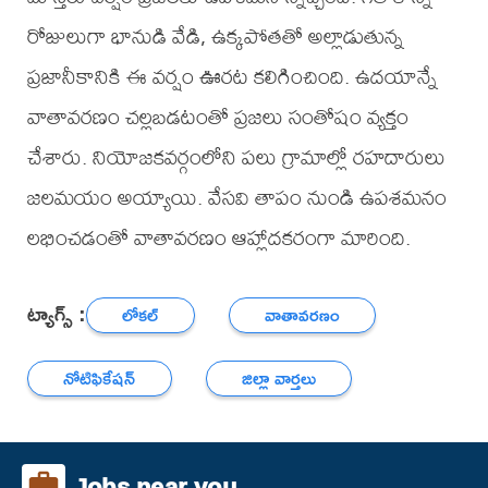
రోజులుగా భానుడి వేడి, ఉక్కపోతతో అల్లాడుతున్న
ప్రజానీకానికి ఈ వర్షం ఊరట కలిగించింది. ఉదయాన్నే
వాతావరణం చల్లబడటంతో ప్రజలు సంతోషం వ్యక్తం
చేశారు. నియోజకవర్గంలోని పలు గ్రామాల్లో రహదారులు
జలమయం అయ్యాయి. వేసవి తాపం నుండి ఉపశమనం
లభించడంతో వాతావరణం ఆహ్లాదకరంగా మారింది.
ట్యాగ్స్ :
లోకల్
వాతావరణం
నోటిఫికేషన్
జిల్లా వార్తలు
Jobs near you