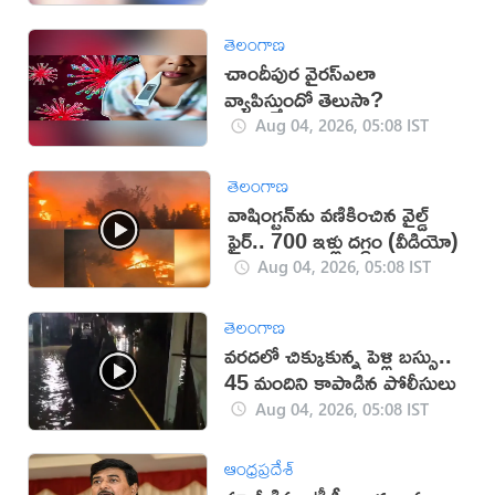
తెలంగాణ
చాందీపుర వైరస్ఎలా
వ్యాపిస్తుందో తెలుసా?
Aug 04, 2026, 05:08 IST
తెలంగాణ
వాషింగ్టన్‌ను వణికించిన వైల్డ్
ఫైర్.. 700 ఇళ్లు దగ్ధం (వీడియో)
Aug 04, 2026, 05:08 IST
తెలంగాణ
వరదలో చిక్కుకున్న పెళ్లి బస్సు..
45 మందిని కాపాడిన పోలీసులు
Aug 04, 2026, 05:08 IST
ఆంధ్రప్రదేశ్