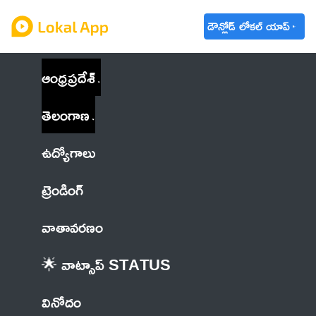
డౌన్లోడ్ లోకల్ యాప్
ఆంధ్రప్రదేశ్
తెలంగాణ
ఉద్యోగాలు
ట్రెండింగ్
వాతావరణం
🌟 వాట్సాప్ STATUS
వినోదం