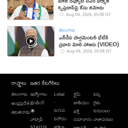
మాజీ డిప్యూటీ సీఎం ధర్మాన
కృష్ణదాస్‌పై కేసు నమోదు
Aug 04, 2026, 05:08 IST
తెలంగాణ
ఎన్‌డీఏ పార్లమెంటరీ భేటీకి
ప్రధాని మోదీ హాజరు (VIDEO)
Aug 04, 2026, 05:08 IST
రాష్ట్రాలు
ఇతర కేటగిరీలు
తెలంగాణ
ఉద్యోగాలు
Lokal
క్రైమ్
విద్య
-
ట్రెండింగ్
జాతీయం
రైతు
ఆంధ్రప్రదేశ్
మగువ
కుటుంబం
🌟
భక్తి
తమిళనాడు
వినోదం
వాట్సాప్
సమాచారం
వాతావరణం
STATUS
కరోనా
క్లాసిఫైడ్స్
వ్యాపార