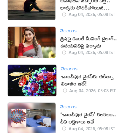
అనాథనని నమ్మించి పెళ్లి..
భార్యకు దొరికిపోయిన
మోసగాడు!
Aug 04, 2026, 05:08 IST
తెలంగాణ
త్రిషపై డబుల్ మీనింగ్ డైలాగ్..
ఉదయనిధిపై ఫిర్యాదు
Aug 04, 2026, 05:08 IST
తెలంగాణ
చాందీపుర వైరస్‌కు చికిత్సా
విధానం ఇదే!
Aug 04, 2026, 05:08 IST
తెలంగాణ
‘చాందీపుర వైరస్’ కలకలం..
దీని ల‌క్ష‌ణాలు ఇవే
Aug 04, 2026, 05:08 IST