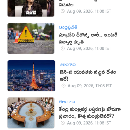
విడుదల
Aug 09, 2026, 11:08 IST
ఆంధ్రప్రదేశ్
స్కూటీని ఢీకొన్న లారీ.. ఇంటర్‌
విద్యార్థి మృతి
Aug 09, 2026, 11:08 IST
తెలంగాణ
జెన్-జీ యువతకు నచ్చిన దేశం
ఇదే!
Aug 09, 2026, 11:08 IST
తెలంగాణ
కేంద్ర మంత్రివర్గ విస్తరణపై జోరుగా
ప్రచారం, కొత్త మంత్రులెవరో?
Aug 09, 2026, 11:08 IST