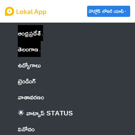
డౌన్లోడ్ లోకల్ యాప్
ఆంధ్రప్రదేశ్
తెలంగాణ
ఉద్యోగాలు
ట్రెండింగ్
వాతావరణం
🌟 వాట్సాప్ STATUS
వినోదం