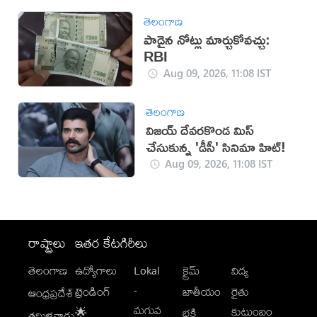
తెలంగాణ
పాడైన నోట్లు మార్చుకోవచ్చు:
RBI
Aug 09, 2026, 11:08 IST
తెలంగాణ
విజయ్ దేవరకొండ మిస్
చేసుకున్న 'డీసీ' సినిమా హిట్!
Aug 09, 2026, 11:08 IST
రాష్ట్రాలు
ఇతర కేటగిరీలు
తెలంగాణ
ఉద్యోగాలు
Lokal
క్రైమ్
విద్య
-
ట్రెండింగ్
జాతీయం
రైతు
ఆంధ్రప్రదేశ్
మగువ
కుటుంబం
🌟
భక్తి
తమిళనాడు