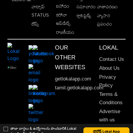
వినోదం
వాట్సాప్
సమాచారం
వాతావరణం
STATUS
కరోనా
క్లాసిఫైడ్స్
వ్యాపార
అప్‌డేట్స్
టిప్స్
ప్రపంచం
రాజకీయం
OUR
LOKAL
OTHER
Contact Us
WEBSITES
About Us
Privacy
getlokalapp.com
Policy
tamil.getlokalapp.com
Terms &
Conditions
Advertise
with us
Sitemap
తాజా వార్తలు & ఉద్యోగాలను పొందడానికి Lokal
డౌన్లోడ్ Lokal App