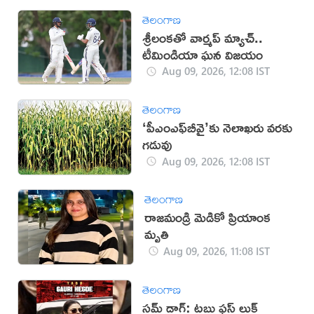
తెలంగాణ
శ్రీలంకతో వార్మప్‌ మ్యాచ్..
టీమిండియా ఘన విజయం
Aug 09, 2026, 12:08 IST
తెలంగాణ
‘పీఎంఎఫ్‌బీవై’కు నెలాఖరు వరకు
గడువు
Aug 09, 2026, 12:08 IST
తెలంగాణ
రాజమండ్రి మెడికో ప్రియాంక
మృతి
Aug 09, 2026, 11:08 IST
తెలంగాణ
స్లమ్ డాగ్: టబు ఫస్ట్ లుక్