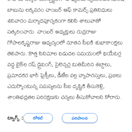
బాబును లక్కవరం చాంబర్ ఆఫ్ కామర్స్ ప్రతినిధులు
శనివారం మర్యాదపూర్వకంగా కలిసి శాలువాతో
సత్కరించారు. చాంబర్ అధ్యక్షులు రుద్రరాజు
గోపాలకృష్ణరాజు ఆధ్వర్యంలో నూతన సీఐకి శుభాకాంక్షలు
తెలిపారు. కొత్త సినిమాల విడుదల సమయంలో థియేటర్ల
వద్ద బైక్‌ల రష్ డ్రైవింగ్, సైలెన్సర్ల మితిమీరిన శబ్దాలు,
ప్రమాదకర భారీ ఫ్లెక్సీలు, డీజేల వల్ల వ్యాపారస్తులు, ప్రజలు
ఎదుర్కొంటున్న సమస్యలను సీఐ దృష్టికి తీసుకెళ్లి,
శాంతిభద్రతల పరిరక్షణకు చర్యలు తీసుకోవాలని కోరారు.
ట్యాగ్స్ :
లోకల్
పరిపాలన