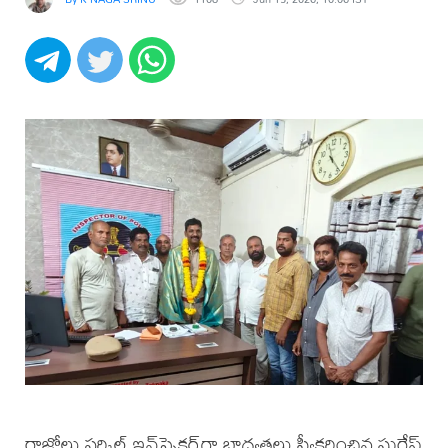
రాజోలు సర్కిల్ ఇన్‌స్పెక్టర్‌గా బాధ్యతలు స్వీకరించిన సురేష్