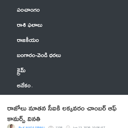
పంచాంగం
రాశి ఫలాలు
రాజకీయం
బంగారం-వెండి ధరలు
క్రైమ్
అనేకం
రాజోలు నూతన సీఐకి లక్కవరం చాంబర్ ఆఫ్
కామర్స్ వినతి
By K NAGA SRINU
1108
Jun 13, 2026, 10:06 IST