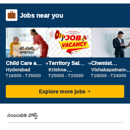
Jobs near you
Child Care and
Territory Sales
Chemist
Patient care
Manager
Production
Hyderabad
Krishna-
Vishakapatnam-
vijayawada
new
Executive
₹16000 - ₹35000
₹25000 - ₹33000
₹18000 - ₹24000
Explore more jobs
సంబంధిత పోస్ట్