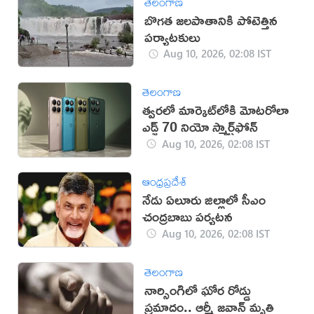
తెలంగాణ
బొగత జలపాతానికి పోటెత్తిన
పర్యాటకులు
Aug 10, 2026, 02:08 IST
తెలంగాణ
త్వరలో మార్కెట్‌లోకి మోటరోలా
ఎడ్జ్ 70 నియో స్మార్ట్‌ఫోన్
Aug 10, 2026, 02:08 IST
ఆంధ్రప్రదేశ్
నేడు ఏలూరు జిల్లాలో సీఎం
చంద్రబాబు పర్యటన
Aug 10, 2026, 02:08 IST
తెలంగాణ
నార్సింగిలో ఘోర రోడ్డు
ప్రమాదం.. ఆర్మీ జవాన్ మృతి