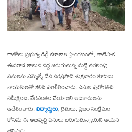
రాజోలు ప్రభుత్వ డిగ్రీ కళాశాల ప్రాంగణంలో, తాటిపాక
ఈదరాడ కాలువ వద్ద జరుగుతున్న మట్టి తరలింపు
పనులను ఎమ్మెల్యే దేవ వరప్రసాద్ శుక్రవారం కూటమి
నాయకులతో కలిసి పరిశీలించారు. పనుల పురోగతిని
సమీక్షించి, వేగవంతం చేయాలని అధికారులను
ఆదేశించారు.
విద్యార్థులు
, రైతులు, ప్రజల సంక్షేమం
కోసమే ఈ అభివృద్ధి పనులు జరుగుతున్నాయని ఆయన
తెలిపారు.