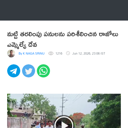
అనేకం
మట్టి తరలింపు పనులను పరిశీలించిన రాజోలు
ఎమ్మెల్యే దేవ
By K NAGA SRINU
1216
Jun 12, 2026, 23:06 IST