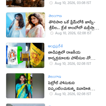
Aug 10, 2026, 03:08 IST
తెలంగాణ
తొలిసారి ఒకే ఫ్రేమ్‌లోకి జాన్వీ-
శ్రీలీల.. క్రేజీ కాంబోలో మల్టీస్టారర్
సినిమా?
Aug 10, 2026, 02:08 IST
ఆంధ్రప్రదేశ్
తాడిపత్రిలో రాజకీయ
కార్యక్రమాలకు పోలీసుల నో
ఎంట్రీ
Aug 10, 2026, 02:08 IST
తెలంగాణ
పెట్రోల్ పోసుకుని
నిప్పంటించుకున్న వివాహిత
మృతి
Aug 10, 2026, 02:08 IST