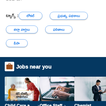
ట్యాగ్స్ :
లోకల్
ప్రభుత్వ పథకాలు
జిల్లా వార్తలు
ఫలితాలు
వీసా
Jobs near you
Child Care and
Office Staff
Chemist