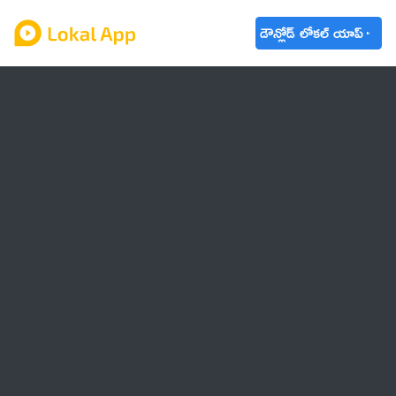
డౌన్లోడ్ లోకల్ యాప్
ఆంధ్రప్రదేశ్
తెలంగాణ
ఉద్యోగాలు
ట్రెండింగ్
వాతావరణం
🌟 వాట్సాప్ STATUS
వినోదం