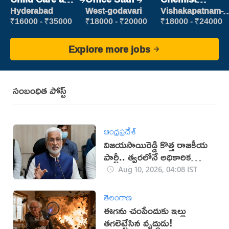
Patient care
Production
Hyderabad
West-godavari
Vishakapatnam-
new
Executive
₹16000 - ₹35000
₹18000 - ₹20000
₹18000 - ₹24000
Explore more jobs
సంబంధిత పోస్ట్
ఆంధ్రప్రదేశ్
విజయసాయిరెడ్డి కొత్త రాజకీయ
పార్టీ.. త్వరలోనే అధికారిక
ప్రకటన!
Aug 10, 2026, 04:08 IST
తెలంగాణ
ఈగను చంపేందుకు ఇల్లు
తగలెట్టేసిన వృద్ధుడు!