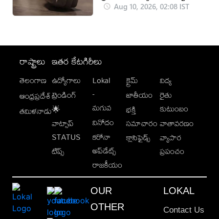
Aug 10, 2026, 02:08 IST
రాష్ట్రాలు
ఇతర కేటగిరీలు
తెలంగాణ
ఉద్యోగాలు
Lokal
క్రైమ్
విద్య
-
ట్రెండింగ్
జాతీయం
రైతు
ఆంధ్రప్రదేశ్
మగువ
కుటుంబం
🌟
భక్తి
తమిళనాడు
వినోదం
వాట్సాప్
సమాచారం
వాతావరణం
STATUS
కరోనా
క్లాసిఫైడ్స్
వ్యాపార
అప్‌డేట్స్
టిప్స్
ప్రపంచం
రాజకీయం
OUR
LOKAL
OTHER
Contact Us