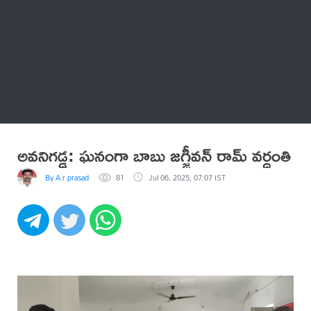
Thatstelugu
బిగ్ బాస్
అనేకం
అవనిగడ్డ: ఘనంగా బాబు జగ్జీవన్ రామ్ వర్ధంతి
By A.r.prasad
81
Jul 06, 2025, 07:07 IST