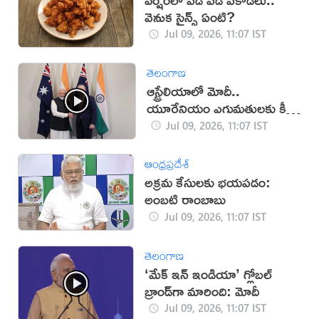
వెనుక సైన్స్ ఏంటి?
Jul 09, 2026, 11:07 IST
తెలంగాణ
ఆస్ట్రేలియాలో మోదీ..
యూరేనియం ఎగుమతులకు కీలక
ఒప్పందం
Jul 09, 2026, 11:07 IST
ఆంధ్రప్రదేశ్
అక్రమ కేసులకు భయపడం:
అంబటి రాంబాబు
Jul 09, 2026, 11:07 IST
తెలంగాణ
‘మేక్ ఇన్ ఇండియా’ గ్లోబల్
బ్రాండ్‌గా మారింది: మోదీ
Jul 09, 2026, 11:07 IST