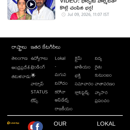
VIDEO: భార్యను హెల్మెట్‌తో
కొట్టి చంపిన భర్త!
Jul 09, 2026, 11:07 IST
రాష్ట్రాలు
ఇతర కేటగిరీలు
తెలంగాణ
ఉద్యోగాలు
Lokal
క్రైమ్
విద్య
-
ట్రెండింగ్
జాతీయం
రైతు
ఆంధ్రప్రదేశ్
మగువ
కుటుంబం
🌟
భక్తి
తమిళనాడు
వినోదం
వాట్సాప్
సమాచారం
వాతావరణం
STATUS
కరోనా
క్లాసిఫైడ్స్
వ్యాపార
అప్‌డేట్స్
టిప్స్
ప్రపంచం
రాజకీయం
OUR
LOKAL