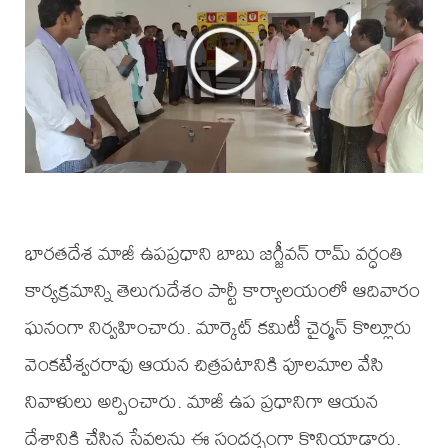
భారతదేశ మాజీ ఉపప్రధాని బాబు జగ్జీవన్ రామ్ వర్ధంతి
కార్యక్రమాన్ని తెలుగుదేశం పార్టీ కార్యాలయంలో ఆదివారం
ఘనంగా నిర్వహించారు. మార్కెట్ కమిటీ చైర్మన్ కొల్లూరు
వెంకటేశ్వరరావు ఆయన చిత్రపటానికి పూలమాల వేసి
నివాళులు అర్పించారు. మాజీ ఉప ప్రధానిగా ఆయన
దేశానికి చేసిన సేవలను ఈ సందర్భంగా కొనియాడారు.