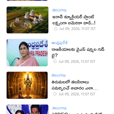
తెలంగాణ
ఇరాన్‌ న్యూక్లియర్‌ ప్లాంట్‌
లక్ష్యంగా అమెరికా దాడి..!
Jul 09, 2026, 11:07 IST
ఆంధ్రప్రదేశ్
రాజకీయాలకు వైఎస్ షర్మిల గుడ్
బై?
Jul 09, 2026, 11:07 IST
తెలంగాణ
తిరుమలలో తలనీలాలు
సమర్పించే ఆచారం ఎలా
మొదలైంది?
Jul 09, 2026, 11:07 IST
తెలంగాణ