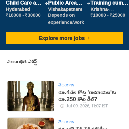
Child Care and
Public Area
Training cum
Patient care
Cleaner
Placement
Hyderabad
Vishakapatnam
Krishna-
vijayawada
₹18000 - ₹30000
Depends on
₹10000 - ₹25000
experience/work
Explore more jobs
సంబంధిత పోస్ట్
తెలంగాణ
రూ.4వేల కోట్ల 'రామాయణ'కు
రూ.250 కోట్ల డీల్?
Jul 09, 2026, 11:07 IST
తెలంగాణ
వర్షంలో వేడి వేడి పకోడీలు..