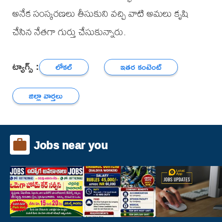
అనేక సంస్కరణలు తీసుకుని వచ్చి వాటి అమలు కృషి
చేసిన నేతగా గుర్తు చేసుకున్నారు.
ట్యాగ్స్ :
లోకల్
ఇతర కంటెంట్
జిల్లా వార్తలు
Jobs near you