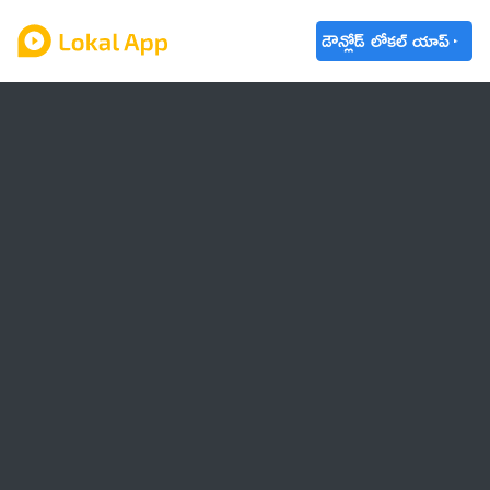
డౌన్లోడ్ లోకల్ యాప్
ఆంధ్రప్రదేశ్
తెలంగాణ
ఉద్యోగాలు
ట్రెండింగ్
వాతావరణం
బడ్జెట్ 2023-24
🌟 వాట్సాప్ STATUS