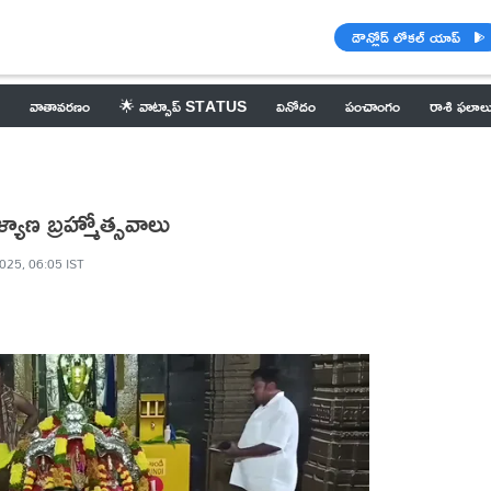
డౌన్లోడ్ లోకల్ యాప్
వాతావరణం
🌟 వాట్సాప్ STATUS
వినోదం
పంచాంగం
రాశి ఫలాల
యాణ బ్రహ్మోత్సవాలు
025, 06:05 IST