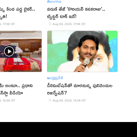
తెలంగాణ
 కింద పడ్డ బైకర్..
వరుణ్ తేజ్ 'కొరియన్ కనకరాజు'..
ృతి!
ట్విట్టర్ టాక్ ఇదే!
, 17:08 IST
Aug 06, 2026, 17:08 IST
ఆంధ్రప్రదేశ్
్ మీ అంటూ.. ప్రధాని
డీలిమిటేషన్‌తో మారనున్న పులివెందుల
‌స్టా వీడియో
రిజర్వేషన్?
, 16:08 IST
Aug 06, 2026, 16:08 IST