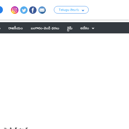
Telugu తెలుగు
ు
రాజకీయం
బంగారం-వెండి ధరలు
క్రైమ్
అనేకం