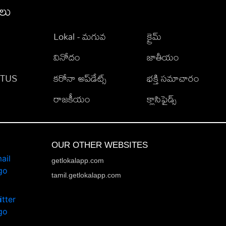
ీలు
Lokal - మగువ
క్రైమ్
వినోదం
జాతీయం
TATUS
కరోనా అప్‌డేట్స్
భక్తి సమాచారం
రాజకీయం
క్లాసిఫైడ్స్
OUR OTHER WEBSITES
getlokalapp.com
tamil.getlokalapp.com