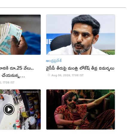
ఆంధ్రప్రదేశ్
ానికి రూ.25 వేలు..
వైసీపీ తీరుపై మంత్రి లోకేష్ తీవ్ర విమర్శలు
మ చేయ‌నున్న
Aug 06, 2026, 17:08 IST
, 17:08 IST