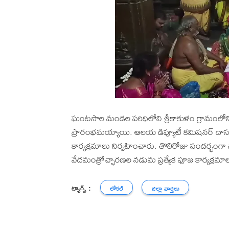
ఘంటసాల మండల పరిధిలోని శ్రీకాకుళం గ్రామంలోని శ
ప్రారంభమయ్యాయి. ఆలయ డిప్యూటీ కమిషనర్ దాసరి 
కార్యక్రమాలు నిర్వహించారు. తొలిరోజు సందర్భంగా స్వ
వేదమంత్రోచ్ఛారణల నడుమ ప్రత్యేక పూజ కార్యక్రమా
ట్యాగ్స్ :
లోకల్
జిల్లా వార్తలు