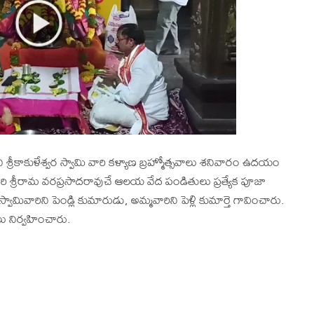
్రీకాకుళేశ్వర స్వామి వారి కళ్యాణ బ్రహ్మోత్సవాలు శనివారం ఉదయం
శ్రీరామ వరప్రసాదరావుచే ఆలయ వేద పండితులు ప్రత్యేక పూజా
ామివారిని పెండ్లి కుమారుడు, అమ్మవారిని పెళ్లి కుమార్తె గావించారు.
లు నిర్వహించారు.