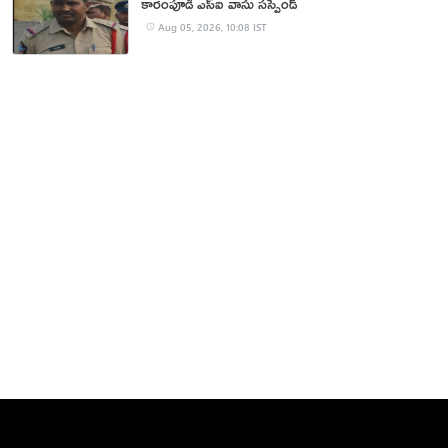
కారంపూడి ఎస్ఐ వాసు స‌స్పెండ్‌
Aug 05, 2026, 10:08 IST