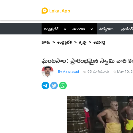
ఆంధ్రప్రదేశ్
తెలంగాణ
ఉద్యోగాలు
ట్రెండింగ్
హోమ్
ఆంధ్రప్రదేశ్
కృష్ణా
అవనిగడ్డ
ఘంటసాల: ప్రారంభమైన స్వామి వారి కళ్
By A.r.prasad
66
చూసినవారు
May 10, 2