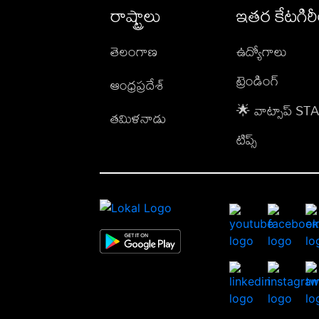
రాష్ట్రాలు
ఇతర కేటగిర
తెలంగాణ
ఉద్యోగాలు
ట్రెండింగ్
ఆంధ్రప్రదేశ్
🌟 వాట్సాప్ S
తమిళనాడు
టిప్స్