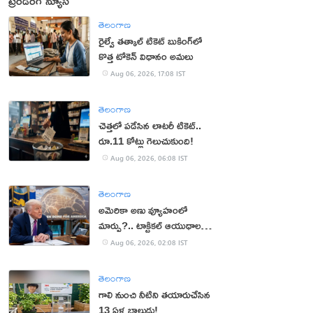
ట్రెండింగ్ న్యూస్
తెలంగాణ
రైల్వే తత్కాల్ టికెట్ బుకింగ్‌లో
కొత్త టోకెన్ విధానం అమలు
Aug 06, 2026, 17:08 IST
తెలంగాణ
చెత్తలో పడేసిన లాటరీ టికెట్..
రూ.11 కోట్లు గెలుచుకుంది!
Aug 06, 2026, 06:08 IST
తెలంగాణ
అమెరికా అణు వ్యూహంలో
మార్పు?.. టాక్టికల్ ఆయుధాలకు
ప్రాధాన్యం!
Aug 06, 2026, 02:08 IST
తెలంగాణ
గాలి నుంచి నీటిని తయారుచేసిన
13 ఏళ్ల బాలుడు!