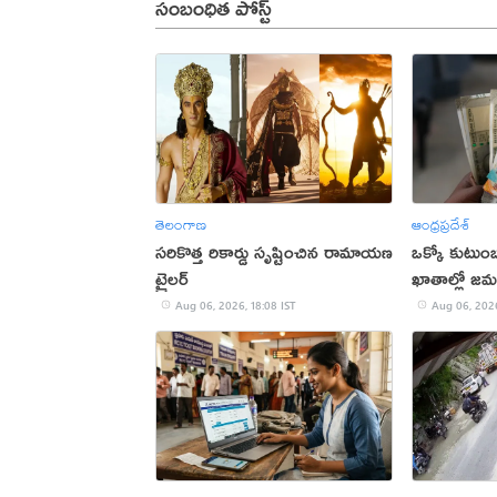
సంబంధిత పోస్ట్
తెలంగాణ
ఆంధ్రప్రదేశ్
సరికొత్త రికార్డు సృష్టించిన రామాయణ
ఒక్కో కుటుంబ
ట్రైలర్‌
ఖాతాల్లో జ‌
ప్ర‌భుత్వం..!
Aug 06, 2026, 18:08 IST
Aug 06, 2026