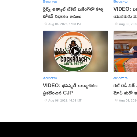
తెలంగాణ
తెలంగాణ
రైల్వే తత్కాల్ టికెట్ బుకింగ్‌లో కొత్త
VIDEO: బస్సు
టోకెన్ విధానం అమలు
యువకుడు మ
Aug 06, 2026, 17:08 IST
Aug 06, 2026
తెలంగాణ
తెలంగాణ
VIDEO: భవిష్యత్ కార్యాచరణ
గెట్ రెడీ విత
ప్రకటించిన CJP
మోదీ మరో ఇన్
Aug 06, 2026, 16:08 IST
Aug 06, 2026