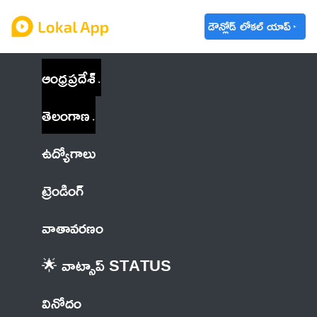
డౌన్లోడ్ లోకల్ యాప్
ఆంధ్రప్రదేశ్
తెలంగాణ
ఉద్యోగాలు
ట్రెండింగ్
వాతావరణం
🌟 వాట్సాప్ STATUS
వినోదం