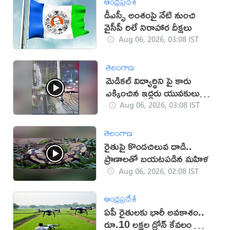
ఆంధ్రప్రదేశ్
డీఎస్సీ అంశంపై నేటి నుంచి
వైసీపీ రిలే నిరాహార దీక్షలు
Aug 06, 2026, 03:08 IST
తెలంగాణ
మెడికల్ విద్యార్థిని పై కారు
ఎక్కించిన ఇద్దరు యువకులు
(వీడియో)
Aug 06, 2026, 03:08 IST
తెలంగాణ
రైతుపై కొండచిలువ దాడి..
ప్రాణాలతో బయటపడిన మహిళ
Aug 06, 2026, 02:08 IST
ఆంధ్రప్రదేశ్
ఏపీ రైతులకు భారీ అవకాశం..
రూ.10 లక్షల డ్రోన్ కేవలం రూ.2