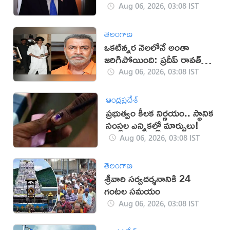
Aug 06, 2026, 03:08 IST
తెలంగాణ
ఒకటిన్నర నెలలోనే అంతా
జరిగిపోయింది: ప్రదీప్ రావత్
కుమారుడు
Aug 06, 2026, 03:08 IST
ఆంధ్రప్రదేశ్
ప్రభుత్వం కీలక నిర్ణయం.. స్థానిక
సంస్థల ఎన్నికల్లో మార్పులు!
Aug 06, 2026, 03:08 IST
తెలంగాణ
శ్రీవారి సర్వదర్శనానికి 24
గంటల సమయం
Aug 06, 2026, 03:08 IST