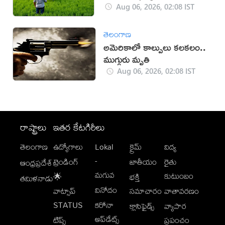
లక్షలకే!
Aug 06, 2026, 02:08 IST
తెలంగాణ
అమెరికాలో కాల్పులు కలకలం..
ముగ్గురు మృతి
Aug 06, 2026, 02:08 IST
రాష్ట్రాలు
ఇతర కేటగిరీలు
తెలంగాణ
ఉద్యోగాలు
Lokal
క్రైమ్
విద్య
-
ట్రెండింగ్
జాతీయం
రైతు
ఆంధ్రప్రదేశ్
మగువ
కుటుంబం
🌟
భక్తి
తమిళనాడు
వినోదం
వాట్సాప్
సమాచారం
వాతావరణం
STATUS
కరోనా
క్లాసిఫైడ్స్
వ్యాపార
అప్‌డేట్స్
టిప్స్
ప్రపంచం