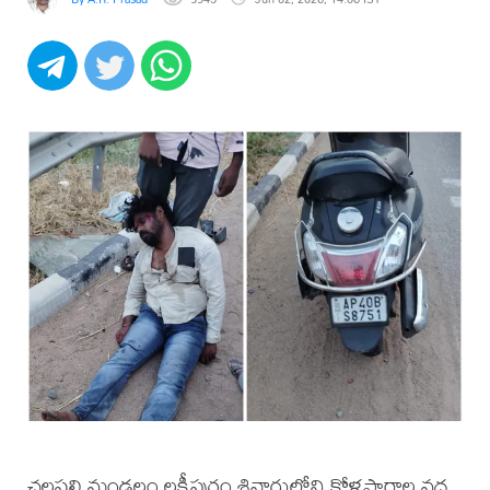
చల్లపల్లి మండలం లక్ష్మీపురం శివారులోని కోళ్లఫారాల వద్ద