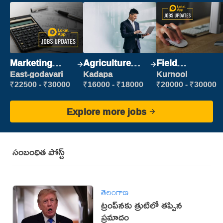
Marketing
Agriculture
Field
Executive
Labour
Marketing
East-godavari
Kadapa
Kurnool
Executive
₹22500 - ₹30000
₹16000 - ₹18000
₹20000 - ₹30000
Explore more jobs
సంబంధిత పోస్ట్
తెలంగాణ
ట్రంప్‌నకు త్రుటిలో తప్పిన
ప్రమాదం