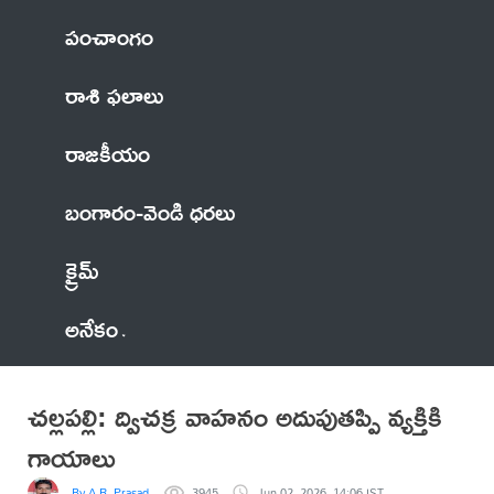
పంచాంగం
రాశి ఫలాలు
రాజకీయం
బంగారం-వెండి ధరలు
క్రైమ్
అనేకం
చల్లపల్లి: ద్విచక్ర వాహనం అదుపుతప్పి వ్యక్తికి
గాయాలు
By A.R. Prasad
3945
Jun 02, 2026, 14:06 IST