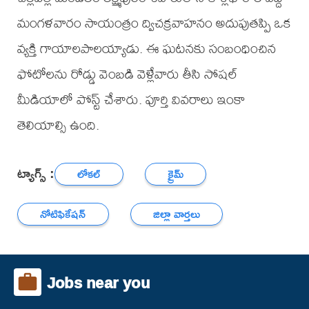
మంగళవారం సాయంత్రం ద్విచక్రవాహనం అదుపుతప్పి ఒక
వ్యక్తి గాయాలపాలయ్యాడు. ఈ ఘటనకు సంబంధించిన
ఫోటోలను రోడ్డు వెంబడి వెళ్లేవారు తీసి సోషల్
మీడియాలో పోస్ట్ చేశారు. పూర్తి వివరాలు ఇంకా
తెలియాల్సి ఉంది.
ట్యాగ్స్ :
లోకల్
క్రైమ్
నోటిఫికేషన్
జిల్లా వార్తలు
Jobs near you