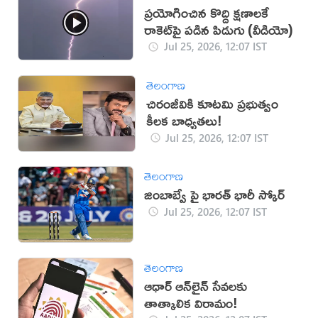
ప్రయోగించిన కొద్ది క్షణాలకే
రాకెట్‌పై పడిన పిడుగు (వీడియో)
Jul 25, 2026, 12:07 IST
తెలంగాణ
చిరంజీవికి కూటమి ప్రభుత్వం
కీలక బాధ్యతలు!
Jul 25, 2026, 12:07 IST
తెలంగాణ
జింబాబ్వే పై భారత్ భారీ స్కోర్
Jul 25, 2026, 12:07 IST
తెలంగాణ
ఆధార్ ఆన్‌లైన్ సేవలకు
తాత్కాలిక విరామం!