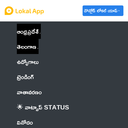
డౌన్లోడ్ లోకల్ యాప్
ఆంధ్రప్రదేశ్
తెలంగాణ
ఉద్యోగాలు
ట్రెండింగ్
వాతావరణం
🌟 వాట్సాప్ STATUS
వినోదం