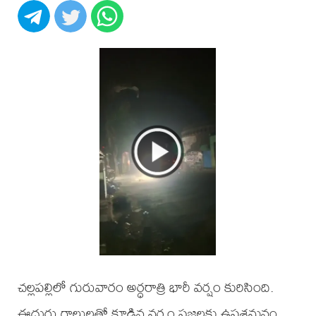
చల్లపల్లిలో గురువారం అర్ధరాత్రి భారీ వర్షం కురిసింది.
ఈదురు గాలులతో కూడిన వర్షం ప్రజలకు ఉపశమనం