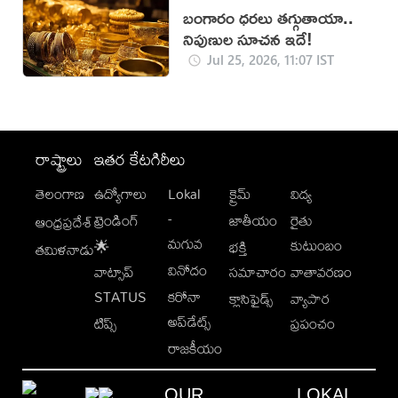
బంగారం ధరలు తగ్గుతాయా..
నిపుణుల సూచన ఇదే!
Jul 25, 2026, 11:07 IST
రాష్ట్రాలు
ఇతర కేటగిరీలు
తెలంగాణ
ఉద్యోగాలు
Lokal
క్రైమ్
విద్య
-
ట్రెండింగ్
జాతీయం
రైతు
ఆంధ్రప్రదేశ్
మగువ
కుటుంబం
🌟
భక్తి
తమిళనాడు
వినోదం
వాట్సాప్
సమాచారం
వాతావరణం
STATUS
కరోనా
క్లాసిఫైడ్స్
వ్యాపార
అప్‌డేట్స్
టిప్స్
ప్రపంచం
రాజకీయం
OUR
LOKAL