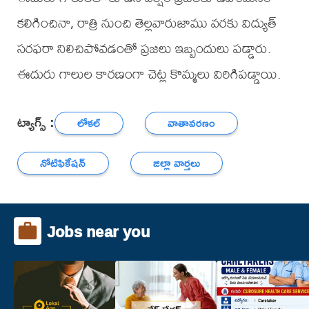
కలిగించినా, రాత్రి నుంచి తెల్లవారుజాము వరకు విద్యుత్
సరఫరా నిలిచిపోవడంతో ప్రజలు ఇబ్బందులు పడ్డారు.
ఈదురు గాలుల కారణంగా చెట్ల కొమ్మలు విరిగిపడ్డాయి.
ట్యాగ్స్ :
లోకల్
వాతావరణం
నోటిఫికేషన్
జిల్లా వార్తలు
Jobs near you