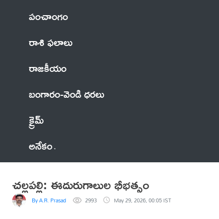
పంచాంగం
రాశి ఫలాలు
రాజకీయం
బంగారం-వెండి ధరలు
క్రైమ్
అనేకం
చల్లపల్లి: ఈదురుగాలుల భీభత్సం
By A.R. Prasad
2993
May 29, 2026, 00:05 IST