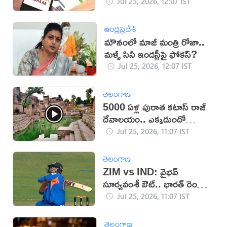
Jul 25, 2026, 12:07 IST
ఆంధ్రప్రదేశ్
మౌనంలో మాజీ మంత్రి రోజా..
మళ్ళీ సినీ ఇండస్ట్రీపై ఫోకస్?
Jul 25, 2026, 12:07 IST
తెలంగాణ
5000 ఏళ్ల పురాత కటాస్ రాజ్
దేవాలయం.. ఎక్కడుందో
తెలుసా?
Jul 25, 2026, 11:07 IST
తెలంగాణ
ZIM vs IND: వైభవ్
సూర్యవంశీ ఔట్.. భారత్ రెండో
వికెట్
Jul 25, 2026, 11:07 IST
తెలంగాణ