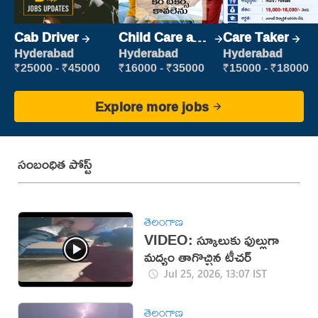
Cab Driver
Child Care and
Care Taker
Patient care
Hyderabad
Hyderabad
Hyderabad
₹25000 - ₹45000
₹16000 - ₹35000
₹15000 - ₹18000
Explore more jobs
సంబంధిత పోస్ట్
తెలంగాణ
VIDEO: స్కూలుకు ఫుల్లుగా
మద్యం తాగొచ్చిన టీచర్
Jul 25, 2026, 13:07 IST
తెలంగాణ