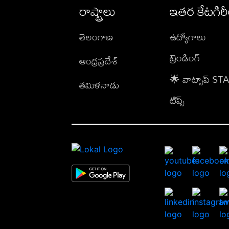
రాష్ట్రాలు
ఇతర కేటగిర
తెలంగాణ
ఉద్యోగాలు
ట్రెండింగ్
ఆంధ్రప్రదేశ్
🌟 వాట్సాప్ S
తమిళనాడు
టిప్స్