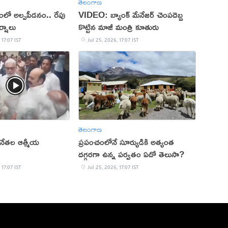
తెలంగాణ
లో అల్పపీడనం.. రేపు
VIDEO: బ్యాంక్ మేనేజర్ చెంపదెబ్బ
ర్షాలు
కొట్టిన మాజీ మంత్రి కూతురు
 17:07 IST
Jul 25, 2026, 17:07 IST
తెలంగాణ
ీ నేతల ఆత్మీయ
ప్రపంచంలోనే సూర్యుడికి అత్యంత
దగ్గరగా ఉన్న పర్వతం ఏదో తెలుసా?
 17:07 IST
Jul 25, 2026, 17:07 IST