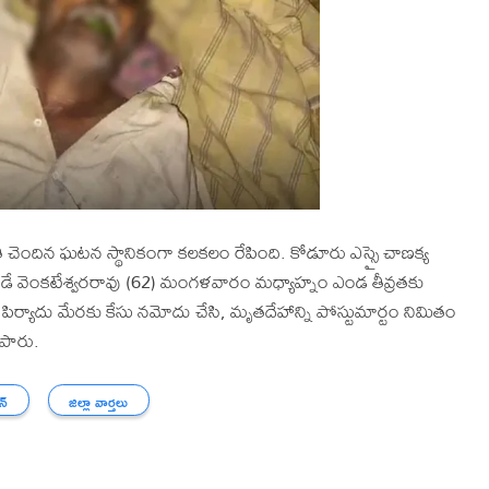
ృతి చెందిన ఘటన స్థానికంగా కలకలం రేపింది. కోడూరు ఎస్సై చాణక్య
బడే వెంకటేశ్వరరావు (62) మంగళవారం మధ్యాహ్నం ఎండ తీవ్రతకు
 పిర్యాదు మేరకు కేసు నమోదు చేసి, మృతదేహాన్ని పోస్టుమార్టం నిమితం
ిపారు.
న్
జిల్లా వార్తలు