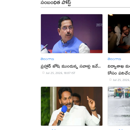
సంబంధిత పోస్ట్
తెలంగాణ
తెలంగాణ
ప్రహ్లాద్ జోషి ముందున్న సవాళ్లు ఇవే..
విద్యాశాఖ మ
కోసం పనిచేయ
Jul 25, 2026, 18:07 IST
Jul 25, 2026,