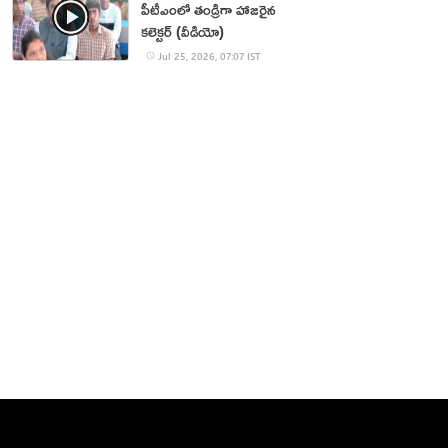
పీటీఎంలో తండ్రిగా హాజరైన
కలెక్టర్ (వీడియో)
Jul 25, 2026, 07:07 IST