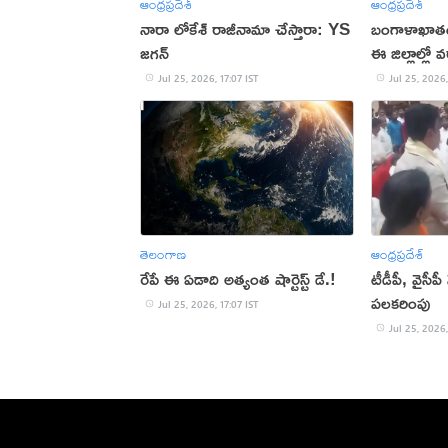
ఆంధ్రప్రదేశ్
ఆంధ్రప్రదేశ్
నారా లోకేశ్ రాజీనామా చేస్తారా: YS
బంగాళాఖాతం
జగన్
ఈ జిల్లాల్లో వ
Jul 25, 2026, 17:07 IST
Jul 25, 2026,
తెలంగాణ
ఆంధ్రప్రదేశ్
రేపే ఈ ఏడాది అత్యంత షార్టెస్ట్ డే.!
టీడీపీ, వైసీప
పలకరింపు
Jul 25, 2026, 17:07 IST
Jul 25, 2026,