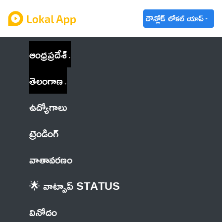
డౌన్లోడ్ లోకల్ యాప్
ఆంధ్రప్రదేశ్
తెలంగాణ
ఉద్యోగాలు
ట్రెండింగ్
వాతావరణం
🌟 వాట్సాప్ STATUS
వినోదం