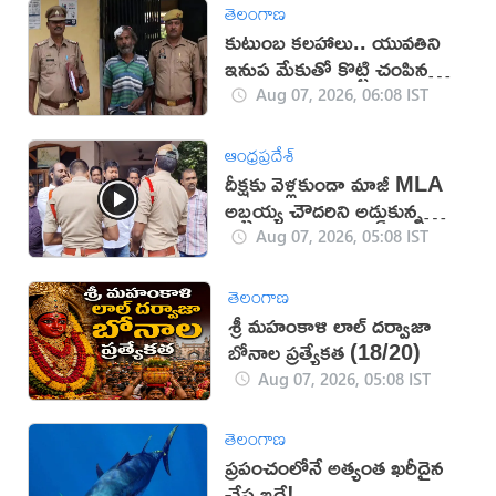
తెలంగాణ
కుటుంబ కలహాలు.. యువతిని
ఇనుప మేకుతో కొట్టి చంపిన
తండ్రి
Aug 07, 2026, 06:08 IST
ఆంధ్రప్రదేశ్
దీక్షకు వెళ్లకుండా మాజీ MLA
అబ్బ‌య్య చౌద‌రిని అడ్డుకున్న
పోలీసులు (వీడియో)
Aug 07, 2026, 05:08 IST
తెలంగాణ
శ్రీ మహంకాళి లాల్ దర్వాజా
బోనాల ప్రత్యేకత (18/20)
Aug 07, 2026, 05:08 IST
తెలంగాణ
ప్రపంచంలోనే అత్యంత ఖరీదైన
చేప ఇదే!