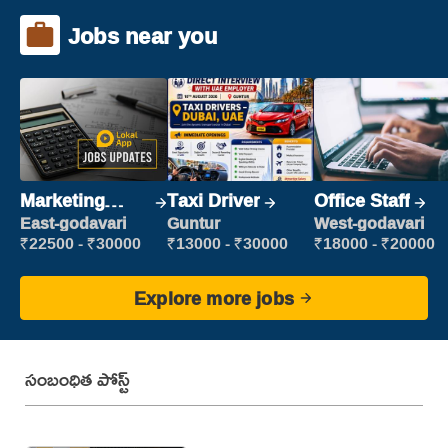
Jobs near you
Marketing
Taxi Driver
Office Staff
Executive
East-godavari
Guntur
West-godavari
₹22500 - ₹30000
₹13000 - ₹30000
₹18000 - ₹20000
Explore more jobs
సంబంధిత పోస్ట్