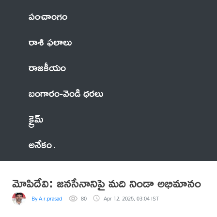
పంచాంగం
రాశి ఫలాలు
రాజకీయం
బంగారం-వెండి ధరలు
క్రైమ్
అనేకం
మోపిదేవి: జనసేనానిపై మది నిండా అభిమానం
By A.r.prasad
80
Apr 12, 2025, 03:04 IST