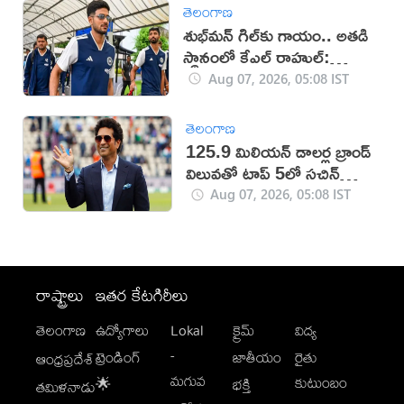
తెలంగాణ
శుభ్‌మన్‌ గిల్‌కు గాయం.. అతడి
స్థానంలో కేఎల్ రాహుల్:
బీసీసీఐ
Aug 07, 2026, 05:08 IST
తెలంగాణ
125.9 మిలియన్ డాలర్ల బ్రాండ్
విలువతో టాప్ 5లో సచిన్
టెండూల్కర్
Aug 07, 2026, 05:08 IST
రాష్ట్రాలు
ఇతర కేటగిరీలు
తెలంగాణ
ఉద్యోగాలు
Lokal
క్రైమ్
విద్య
-
ట్రెండింగ్
జాతీయం
రైతు
ఆంధ్రప్రదేశ్
మగువ
కుటుంబం
🌟
భక్తి
తమిళనాడు