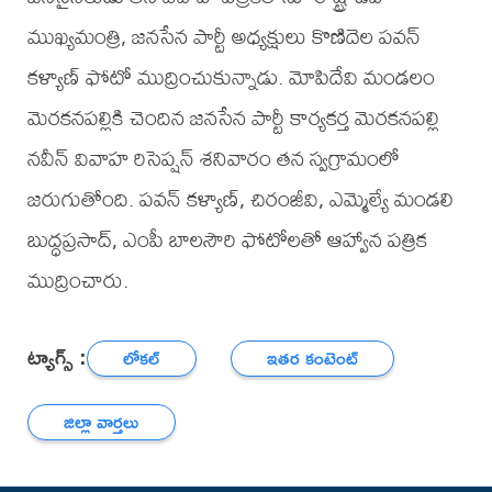
ముఖ్యమంత్రి, జనసేన పార్టీ అధ్యక్షులు కొణిదెల పవన్
కళ్యాణ్ ఫోటో ముద్రించుకున్నాడు. మోపిదేవి మండలం
మెరకనపల్లికి చెందిన జనసేన పార్టీ కార్యకర్త మెరకనపల్లి
నవీన్ వివాహ రిసెప్షన్ శనివారం తన స్వగ్రామంలో
జరుగుతోంది. పవన్ కళ్యాణ్, చిరంజీవి, ఎమ్మెల్యే మండలి
బుద్ధప్రసాద్, ఎంపీ బాలసౌరి ఫోటోలతో ఆహ్వాన పత్రిక
ముద్రించారు.
ట్యాగ్స్ :
లోకల్
ఇతర కంటెంట్
జిల్లా వార్తలు