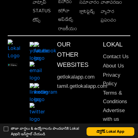
వినోదం
వాట్సాప్
సమాచారం
వాతావరణం
STATUS
కరోనా
క్లాసిఫైడ్స్
వ్యాపార
అప్‌డేట్స్
టిప్స్
ప్రపంచం
రాజకీయం
OUR
LOKAL
OTHER
Contact Us
WEBSITES
About Us
Privacy
getlokalapp.com
Policy
tamil.getlokalapp.com
Terms &
Conditions
Advertise
with us
Sitemap
తాజా వార్తలు & ఉద్యోగాలను పొందడానికి Lokal
డౌన్లోడ్ Lokal App
Appని ఇన్‌స్టాల్ చేయండి
This material may not be published, transmitted, rewritten or redistributed. © 2020 Lokal App. All rights reserved.