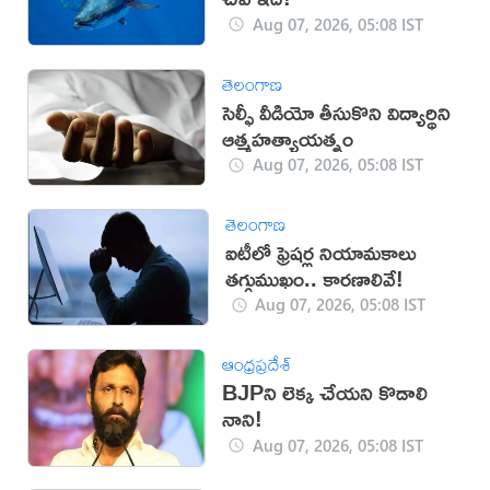
Aug 07, 2026, 05:08 IST
తెలంగాణ
సెల్ఫీ వీడియో తీసుకొని విద్యార్థిని
ఆత్మహత్యాయత్నం
Aug 07, 2026, 05:08 IST
తెలంగాణ
ఐటీలో ఫ్రెషర్ల నియామకాలు
తగ్గుముఖం.. కారణాలివే!
Aug 07, 2026, 05:08 IST
ఆంధ్రప్రదేశ్
BJPని లెక్క చేయని కొడాలి
నాని!
Aug 07, 2026, 05:08 IST