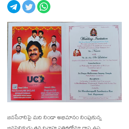
జనసేనానిపై మది నిండా అభిమానం నింపుకున్న
జనసైనికుడు తన వివాహ పత్రికలోనూ రాష్ట్ర ఉప