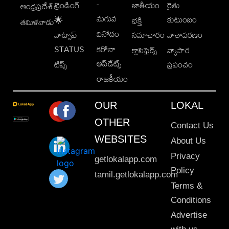
-
ట్రెండింగ్
జాతీయం
రైతు
ఆంధ్రప్రదేశ్
మగువ
కుటుంబం
🌟
భక్తి
తమిళనాడు
వినోదం
వాట్సాప్
సమాచారం
వాతావరణం
STATUS
కరోనా
క్లాసిఫైడ్స్
వ్యాపార
అప్‌డేట్స్
టిప్స్
ప్రపంచం
రాజకీయం
OUR
LOKAL
OTHER
Contact Us
WEBSITES
About Us
Privacy
getlokalapp.com
Policy
tamil.getlokalapp.com
Terms &
Conditions
Advertise