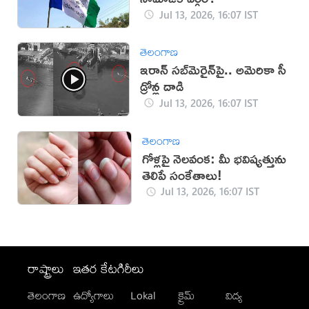
Jul 13, 2026, 16:07 IST
తెలంగాణ
ఇరాన్‌ సబ్‌మెరైన్‌పై.. అమెరికా సీ
డ్రోన్ల దాడి
Jul 13, 2026, 16:07 IST
తెలంగాణ
గోళ్లపై నెలవంక: మీ భవిష్యత్తును
తెలిపే సంకేతాలు!
Jul 13, 2026, 16:07 IST
రాష్ట్రాలు
ఇతర కేటగిరీలు
తెలంగాణ
ఉద్యోగాలు
Lokal
క్రైమ్
విద్య