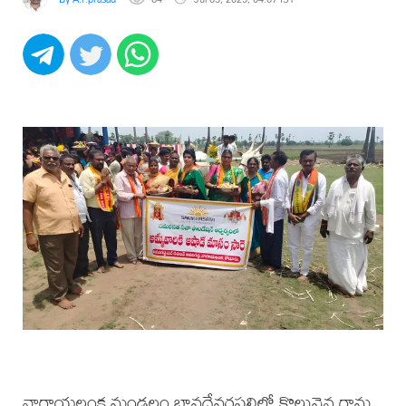
నాగాయలంక మండలం భావదేవరపల్లిలో కొలువైన గ్రామ