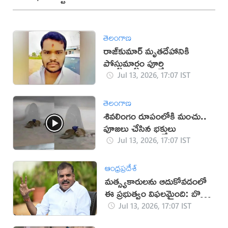
తెలంగాణ
రాజ్‌కుమార్‌ మృతదేహానికి
పోస్టుమార్టం పూర్తి
Jul 13, 2026, 17:07 IST
తెలంగాణ
శివలింగం రూపంలోకి మంచు..
పూజలు చేసిన భక్తులు
Jul 13, 2026, 17:07 IST
ఆంధ్రప్రదేశ్
మత్స్యకారులను ఆదుకోవడంలో
ఈ ప్రభుత్వం విఫలమైంది: బొత్స
సత్యనారాయణ
Jul 13, 2026, 17:07 IST