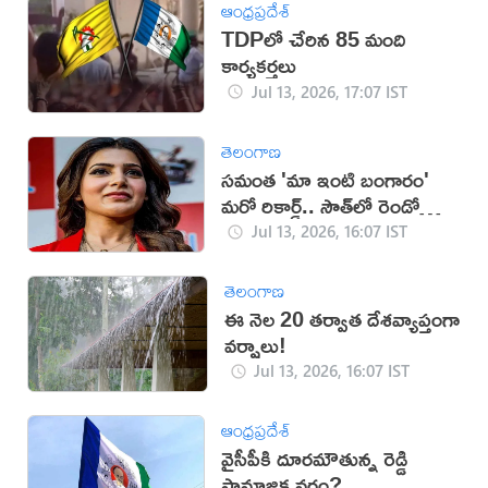
ఆంధ్రప్రదేశ్
TDPలో చేరిన 85 మంది
కార్యకర్తలు
Jul 13, 2026, 17:07 IST
తెలంగాణ
సమంత 'మా ఇంటి బంగారం'
మరో రికార్డ్.. సౌత్‌లో రెండో
స్థానం!
Jul 13, 2026, 16:07 IST
తెలంగాణ
ఈ నెల 20 తర్వాత దేశవ్యాప్తంగా
వర్షాలు!
Jul 13, 2026, 16:07 IST
ఆంధ్రప్రదేశ్
వైసీపీకి దూరమౌతున్న రెడ్డి
సామాజిక వర్గం?