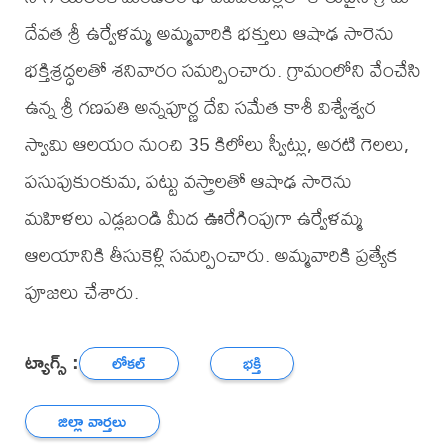
దేవత శ్రీ ఉర్వేళమ్మ అమ్మవారికి భక్తులు ఆషాఢ సారెను
భక్తిశ్రద్ధలతో శనివారం సమర్పించారు. గ్రామంలోని వేంచేసి
ఉన్న శ్రీ గణపతి అన్నపూర్ణ దేవి సమేత కాశీ విశ్వేశ్వర
స్వామి ఆలయం నుంచి 35 కిలోలు స్వీట్లు, అరటి గెలలు,
పసుపుకుంకుమ, పట్టు వస్త్రాలతో ఆషాఢ సారెను
మహిళలు ఎడ్లబండి మీద ఊరేగింపుగా ఉర్వేళమ్మ
ఆలయానికి తీసుకెళ్లి సమర్పించారు. అమ్మవారికి ప్రత్యేక
పూజలు చేశారు.
ట్యాగ్స్ :
లోకల్
భక్తి
జిల్లా వార్తలు