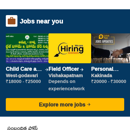
Jobs near you
Child Care and
Field Officer
Personal
Patient care
Assistant
West-godavari
Vishakapatnam
Kakinada
₹18000 - ₹25000
Depends on
₹20000 - ₹30000
experience/work
Explore more jobs
సంబంధిత పోస్ట్