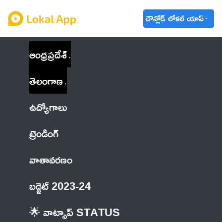
డౌన్లోడ్ లోకల్ యాప్
ఆంధ్రప్రదేశ్
తెలంగాణ
ఉద్యోగాలు
ట్రెండింగ్
వాతావరణం
బడ్జెట్ 2023-24
🌟 వాట్సాప్ STATUS