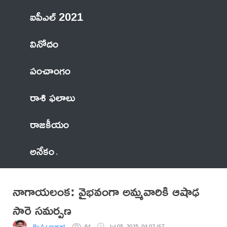
ఐపీఎల్ 2021
వినోదం
పంచాంగం
రాశి ఫలాలు
రాజకీయం
అనేకం
నాగాయలంక: వైభవంగా అమ్మవారికి ఆషాఢ
సారె సమర్పణ
By A.r.prasad
64
Jul 05, 2025, 04:07 IST