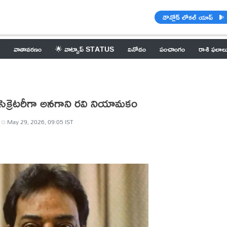
డౌన్లోడ్ లోకల్ యాప్
వాతావరణం
🌟 వాట్సాప్ STATUS
వినోదం
పంచాంగం
రాశి ఫలాల
 సెక్రెటరీగా అనగాని రవి నియామకం
May 29, 2026, 09:05 IST