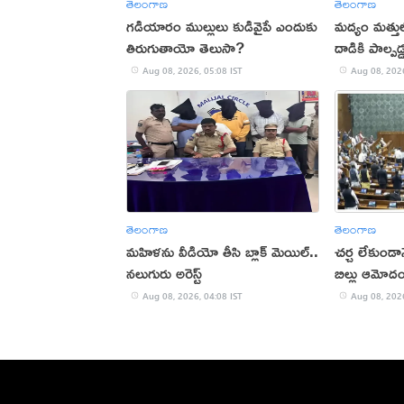
తెలంగాణ
తెలంగాణ
గడియారం ముల్లులు కుడివైపే ఎందుకు
మద్యం మత్తుల
తిరుగుతాయో తెలుసా?
దాడికి పాల్పడ్
Aug 08, 2026, 05:08 IST
Aug 08, 2026
తెలంగాణ
తెలంగాణ
మహిళను వీడియో తీసి బ్లాక్ మెయిల్..
చర్చ లేకుండ
నలుగురు అరెస్ట్
బిల్లు ఆమోద
Aug 08, 2026, 04:08 IST
Aug 08, 2026