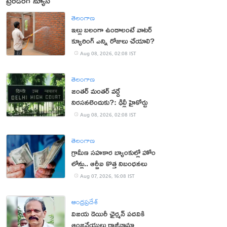
ట్రెండింగ్ న్యూస్
తెలంగాణ
ఇల్లు బలంగా ఉండాలంటే వాటర్
క్యూరింగ్ ఎన్ని రోజులు చేయాలి?
Aug 08, 2026, 02:08 IST
తెలంగాణ
జంతర్ మంతర్ వద్దే
నిరసనలెందుకు?: ఢిల్లీ హైకోర్టు
Aug 08, 2026, 02:08 IST
తెలంగాణ
గ్రామీణ సహకార బ్యాంకుల్లో హోం
లోన్లు.. ఆర్బీఐ కొత్త నిబంధనలు
Aug 07, 2026, 16:08 IST
ఆంధ్రప్రదేశ్
విజయ డెయిరీ ఛైర్మన్ పదవికి
ఆంజనేయులు రాజీనామా