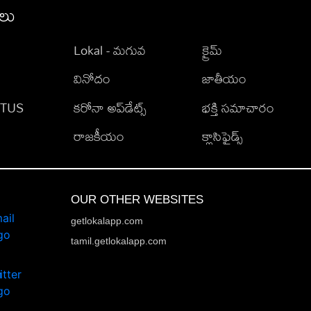
ీలు
Lokal - మగువ
క్రైమ్
వినోదం
జాతీయం
TATUS
కరోనా అప్‌డేట్స్
భక్తి సమాచారం
రాజకీయం
క్లాసిఫైడ్స్
OUR OTHER WEBSITES
getlokalapp.com
tamil.getlokalapp.com