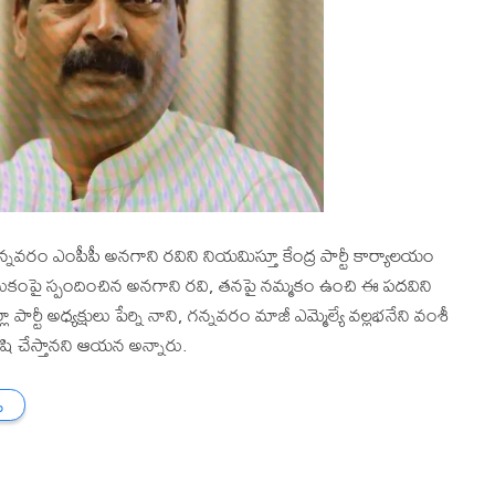
గన్నవరం ఎంపీపీ అనగాని రవిని నియమిస్తూ కేంద్ర పార్టీ కార్యాలయం
మకంపై స్పందించిన అనగాని రవి, తనపై నమ్మకం ఉంచి ఈ పదవిని
 పార్టీ అధ్యక్షులు పేర్ని నాని, గన్నవరం మాజీ ఎమ్మెల్యే వల్లభనేని వంశీ
కృషి చేస్తానని ఆయన అన్నారు.
ు