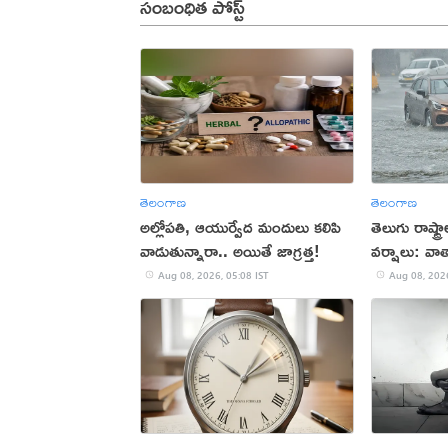
సంబంధిత పోస్ట్
తెలంగాణ
తెలంగాణ
అల్లోపతి, ఆయుర్వేద మందులు కలిపి
తెలుగు రాష్ట్
వాడుతున్నారా.. అయితే జాగ్రత్త!
వర్షాలు: వ
Aug 08, 2026, 05:08 IST
Aug 08, 2026