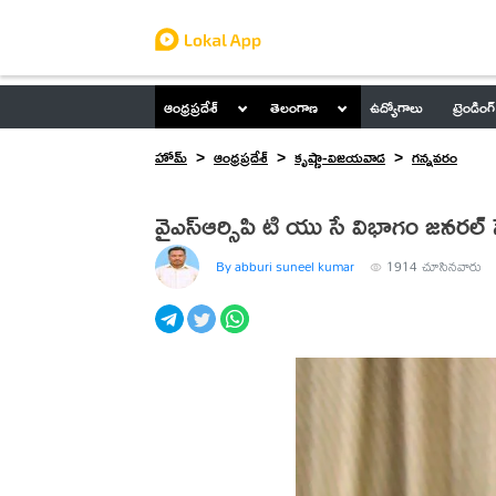
ఆంధ్రప్రదేశ్
తెలంగాణ
ఉద్యోగాలు
ట్రెండింగ్
హోమ్
ఆంధ్రప్రదేశ్
కృష్ణా-విజయవాడ
గన్నవరం
వైఎస్ఆర్సిపి టి యు సే విభాగం జనరల్
By abburi suneel kumar
1914
చూసినవారు