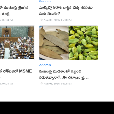
తెలంగాణ
ో కూతురిపై లైంగిక
మార్కెట్లో 90% దాల్చిన చెక్క నకిలీదని
డ తండ్రి
మీకు తెలుసా?
, 05:08 IST
Aug 08, 2026, 05:08 IST
తెలంగాణ
ానే లోక్‌సభలో MSME
ముఖంపై ముడతలతో ఇబ్బంది
ం
పడుతున్నారా?..ఈ చిట్కాలు ట్రై
చేయండి!
, 04:08 IST
Aug 08, 2026, 04:08 IST