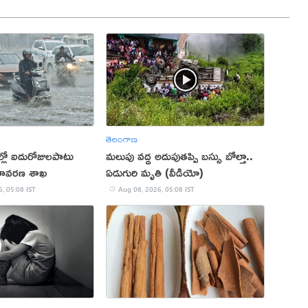
తెలంగాణ
రాల్లో ఐదురోజులపాటు
మలుపు వద్ద అదుపుతప్పి బస్సు బోల్తా..
ాతావరణ శాఖ
ఏడుగురి మృతి (వీడియో)
, 05:08 IST
Aug 08, 2026, 05:08 IST