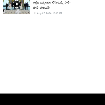
రక్షణ ఒప్పందం చేసుకున్న పాక్‌-
సౌదీ-తుర్కియే
Aug 07, 2026, 12:08 IST