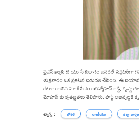
వైఎస్ఆర్సిపి టి యు సే విభాగం జనరల్ సెక్రెటరీగా 
శుక్రవారం ఒక ప్రకటన విడుదల చేసింది. ఈ నియా
కేటాయించిన మాజీ సీఎం జగన్మోహన్ రెడ్డి, కృష్ణా జిల్లా
మోహన్ కు కృతజ్ఞతలు తెలిపారు. పార్టీ అభివృద్ధికి 
ట్యాగ్స్ :
లోకల్
రాజకీయం
జిల్లా వార్తల