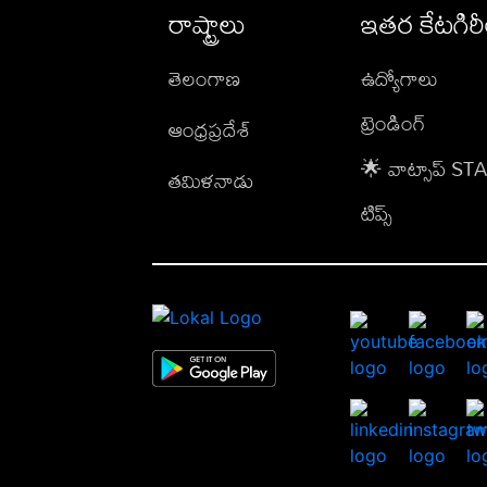
రాష్ట్రాలు
ఇతర కేటగిర
తెలంగాణ
ఉద్యోగాలు
ట్రెండింగ్
ఆంధ్రప్రదేశ్
🌟 వాట్సాప్ S
తమిళనాడు
టిప్స్