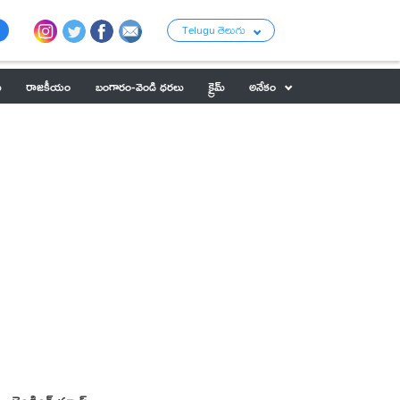
Telugu తెలుగు
ు
రాజకీయం
బంగారం-వెండి ధరలు
క్రైమ్
అనేకం