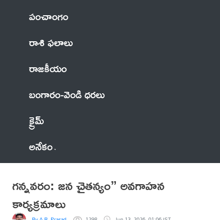
పంచాంగం
రాశి ఫలాలు
రాజకీయం
బంగారం-వెండి ధరలు
క్రైమ్
అనేకం
గన్నవరం: జన చైతన్యం” అవగాహన
కార్యక్రమాలు
By A.R. Prasad
1298
Jun 13, 2026, 01:06 IST