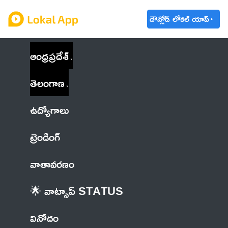
డౌన్లోడ్ లోకల్ యాప్
ఆంధ్రప్రదేశ్
తెలంగాణ
ఉద్యోగాలు
ట్రెండింగ్
వాతావరణం
🌟 వాట్సాప్ STATUS
వినోదం