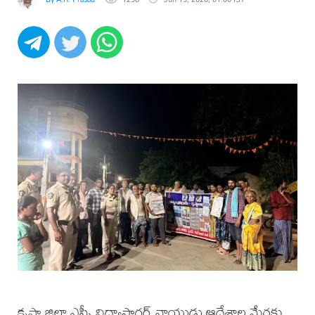
కృష్ణా జిల్లా ఎస్పీ విద్యాసాగర్ నాయుడు ఆదేశాల మేరకు,