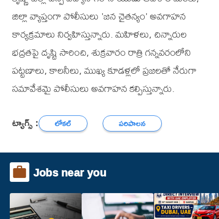
జిల్లా వ్యాప్తంగా పోలీసులు 'జన చైతన్యం' అవగాహన
కార్యక్రమాలు నిర్వహిస్తున్నారు. మహిళలు, చిన్నారుల
భద్రతపై దృష్టి సారించి, శుక్రవారం రాత్రి గన్నవరంలోని
పట్టణాలు, కాలనీలు, ముఖ్య కూడళ్లలో ప్రజలతో నేరుగా
సమావేశమై పోలీసులు అవగాహన కల్పిస్తున్నారు.
ట్యాగ్స్ :
లోకల్
పరిపాలన
Jobs near you