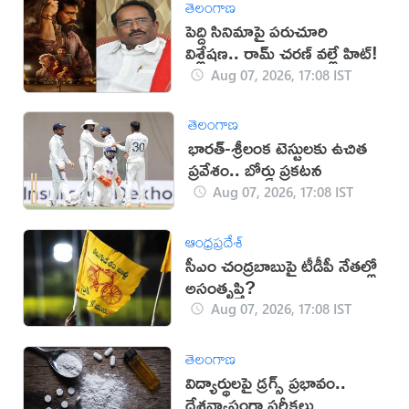
తెలంగాణ
పెద్ది సినిమాపై పరుచూరి
విశ్లేషణ.. రామ్ చరణ్ వల్లే హిట్!
Aug 07, 2026, 17:08 IST
తెలంగాణ
భారత్-శ్రీలంక టెస్టులకు ఉచిత
ప్రవేశం.. బోర్డు ప్రకటన
Aug 07, 2026, 17:08 IST
ఆంధ్రప్రదేశ్
సీఎం చంద్రబాబుపై టీడీపీ నేతల్లో
అసంతృప్తి?
Aug 07, 2026, 17:08 IST
తెలంగాణ
విద్యార్థులపై డ్రగ్స్ ప్రభావం..
దేశవ్యాప్తంగా పరీక్షలు