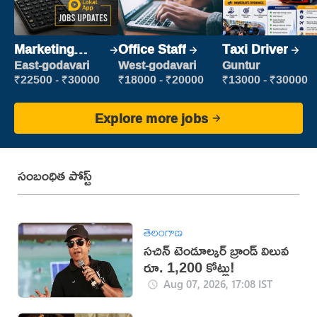
Marketing
Office Staff
Taxi Driver
Executive
East-godavari
West-godavari
Guntur
₹22500 - ₹30000
₹18000 - ₹20000
₹13000 - ₹30000
Explore more jobs
సంబంధిత పోస్ట్
తెలంగాణ
సచిన్ టెండూల్కర్ బ్రాండ్ విలువ
రూ. 1,200 కోట్లు!
Aug 07, 2026, 17:08 IST