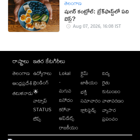
తెలంగాణ
షుగర్ కంట్రోల్: బ్రేక్‌ఫాస్ట్‌లో ఏది
బెస్ట్?
Aug 07, 2026, 16:08 IST
రాష్ట్రాలు
ఇతర కేటగిరీలు
తెలంగాణ
ఉద్యోగాలు
Lokal
క్రైమ్
విద్య
-
ట్రెండింగ్
జాతీయం
రైతు
ఆంధ్రప్రదేశ్
మగువ
కుటుంబం
🌟
భక్తి
తమిళనాడు
వినోదం
వాట్సాప్
సమాచారం
వాతావరణం
STATUS
కరోనా
క్లాసిఫైడ్స్
వ్యాపార
అప్‌డేట్స్
టిప్స్
ప్రపంచం
రాజకీయం