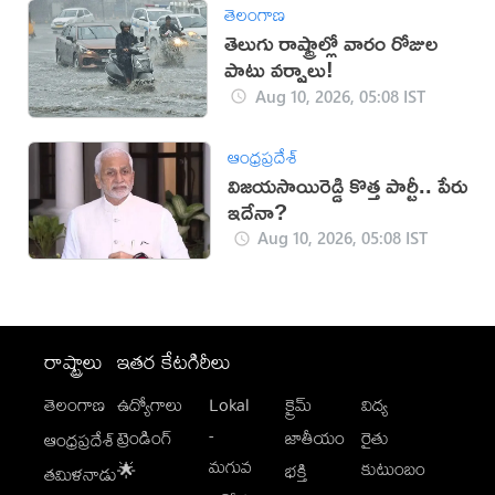
తెలంగాణ
తెలుగు రాష్ట్రాల్లో వారం రోజుల
పాటు వర్షాలు!
Aug 10, 2026, 05:08 IST
ఆంధ్రప్రదేశ్
విజయసాయిరెడ్డి కొత్త పార్టీ.. పేరు
ఇదేనా?
Aug 10, 2026, 05:08 IST
రాష్ట్రాలు
ఇతర కేటగిరీలు
తెలంగాణ
ఉద్యోగాలు
Lokal
క్రైమ్
విద్య
-
ట్రెండింగ్
జాతీయం
రైతు
ఆంధ్రప్రదేశ్
మగువ
కుటుంబం
🌟
భక్తి
తమిళనాడు