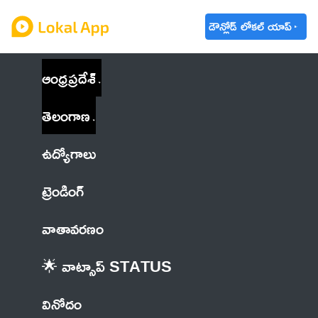
డౌన్లోడ్ లోకల్ యాప్
ఆంధ్రప్రదేశ్
తెలంగాణ
ఉద్యోగాలు
ట్రెండింగ్
వాతావరణం
🌟 వాట్సాప్ STATUS
వినోదం