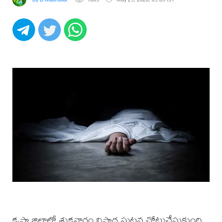
కృష్ణా జిల్లాలో శుక్రవారం విషాద ఘటన చోటుచేసుకుంది.