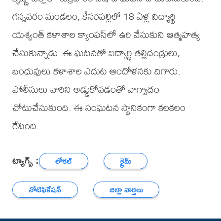
గన్నవరం మండలం, కేసరపల్లిలో 18 ఏళ్ల విద్యార్థి
యశ్వంత్ కళాశాల క్యాంపస్‌లో ఉరి వేసుకుని ఆత్మహత్య
చేసుకున్నాడు. ఈ ఘటనతో విద్యార్థి తల్లిదండ్రులు,
బంధువులు కళాశాల ఎదుట ఆందోళనకు దిగారు.
పోలీసులు వారిని అడ్డుకోవడంతో వాగ్వాదం
చోటుచేసుకుంది. ఈ సంఘటన స్థానికంగా కలకలం
రేపింది.
ట్యాగ్స్ :
లోకల్
క్రైమ్
నోటిఫికేషన్
జిల్లా వార్తలు