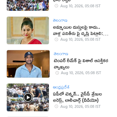
Aug 10, 2026, 05:08 IST
తెలంగాణ
అమ్మాయిల దుస్తులపై కాదు..
వాళ్ల పనితీరు పై దృష్టి పెట్టాలి:
స్మీతా సబర్వాల్
Aug 10, 2026, 05:08 IST
తెలంగాణ
టెంపర్ రీమేక్ పై విశాల్ ఆసక్తికర
వ్యాఖ్యలు
Aug 10, 2026, 05:08 IST
ఆంధ్రప్రదేశ్
ఏపీలో టెన్షన్.. వైసీపీ శ్రేణుల
అరెస్ట్, లాఠీచార్జ్‌ (వీడియో)
Aug 10, 2026, 05:08 IST