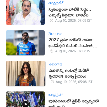
ఆంధ్రప్రదేశ్
స్వతంత్రంగా పోటీకి సిద్ధం..
ఎమ్మెల్యే సిద్ధమా: బాలినేని
Aug 10, 2026, 07:08 IST
తెలంగాణ
2027 ప్రపంచకప్‌లో ఆడతా:
భువనేశ్వర్ కుమార్ సంచలన
ప్రకటన
Aug 10, 2026, 07:08 IST
తెలంగాణ
మరికొన్ని గంటల్లో మెడికో
ప్రియాంక అంత్యక్రియలు
Aug 10, 2026, 05:08 IST
ఆంధ్రప్రదేశ్
పులివెందులలో వైసీపీ ఆధ్వర్యంలో
భారీ ర్యాలీ