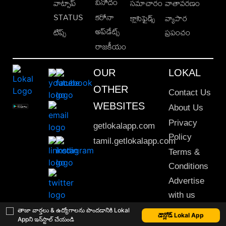
వినోదం
వాట్సాప్
సమాచారం
వాతావరణం
STATUS
కరోనా
క్లాసిఫైడ్స్
వ్యాపార
అప్‌డేట్స్
టిప్స్
ప్రపంచం
రాజకీయం
OUR
LOKAL
OTHER
Contact Us
WEBSITES
About Us
Privacy
getlokalapp.com
Policy
tamil.getlokalapp.com
Terms &
Conditions
Advertise
with us
Sitemap
తాజా వార్తలు & ఉద్యోగాలను పొందడానికి Lokal
డౌన్లోడ్ Lokal App
Appని ఇన్‌స్టాల్ చేయండి
This material may not be published, transmitted, rewritten or redistributed. © 2020 Lokal App. All rights reserved.