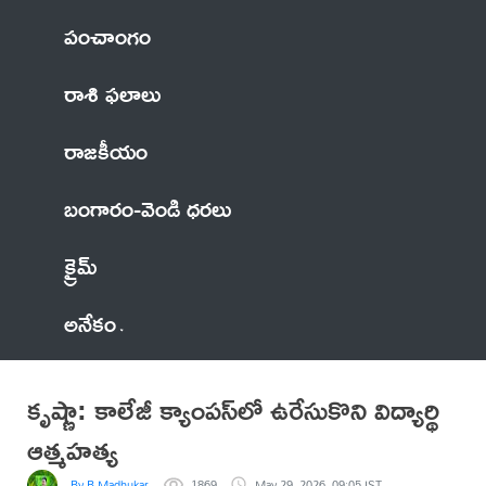
పంచాంగం
రాశి ఫలాలు
రాజకీయం
బంగారం-వెండి ధరలు
క్రైమ్
అనేకం
కృష్ణా: కాలేజీ క్యాంపస్‌లో ఉరేసుకొని విద్యార్థి
ఆత్మహత్య
By B.Madhukar
1869
May 29, 2026, 09:05 IST