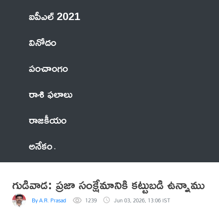
ఐపీఎల్ 2021
వినోదం
పంచాంగం
రాశి ఫలాలు
రాజకీయం
అనేకం
గుడివాడ: ప్రజా సంక్షేమానికి కట్టుబడి ఉన్నాము
By A.R. Prasad
1239
Jun 03, 2026, 13:06 IST