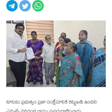
కూటమి ప్రభుత్వం ప్రజా సంక్షేమానికి కట్టుబడి ఉందని
ఎమ్మెల్యే వెనిగండ్ల రాము పునరుద్ఘాటించారు.