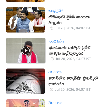
ఆంధ్రప్రదేశ్
లోక్‌సభలో వైసీపీ వాయిదా
తీర్మానం
Jul 20, 2026, 04:07 IST
ఆంధ్రప్రదేశ్
భూములను లాక్కొని ప్రైవేట్
వాళ్ళకు ఇచ్చేస్తున్నారు:
కారుమూరు (వీడియో)
Jul 20, 2026, 04:07 IST
తెలంగాణ
ఇరాన్‌లోని కెర్మాన్‌షా ప్రావిన్స్‌లో
భూకంపం
Jul 20, 2026, 04:07 IST
తెలంగాణ