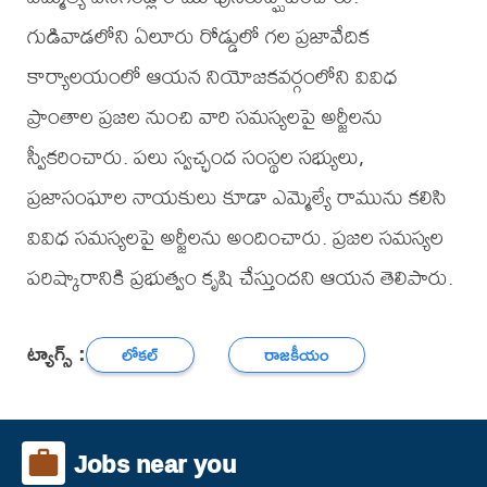
గుడివాడలోని ఏలూరు రోడ్డులో గల ప్రజావేదిక
కార్యాలయంలో ఆయన నియోజకవర్గంలోని వివిధ
ప్రాంతాల ప్రజల నుంచి వారి సమస్యలపై అర్జీలను
స్వీకరించారు. పలు స్వచ్ఛంద సంస్థల సభ్యులు,
ప్రజాసంఘాల నాయకులు కూడా ఎమ్మెల్యే రామును కలిసి
వివిధ సమస్యలపై అర్జీలను అందించారు. ప్రజల సమస్యల
పరిష్కారానికి ప్రభుత్వం కృషి చేస్తుందని ఆయన తెలిపారు.
ట్యాగ్స్ :
లోకల్
రాజకీయం
Jobs near you