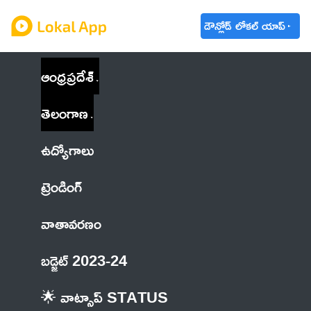
డౌన్లోడ్ లోకల్ యాప్
ఆంధ్రప్రదేశ్
తెలంగాణ
ఉద్యోగాలు
ట్రెండింగ్
వాతావరణం
బడ్జెట్ 2023-24
🌟 వాట్సాప్ STATUS