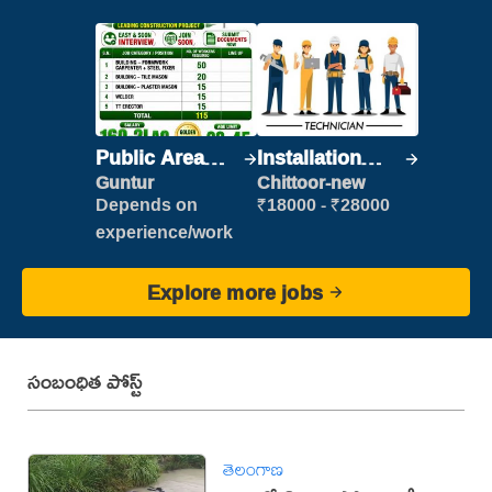
Public Area
Installation
Cleaner
Engineer/
Guntur
Chittoor-new
Helper
Depends on
₹18000 - ₹28000
experience/work
Explore more jobs
సంబంధిత పోస్ట్
తెలంగాణ