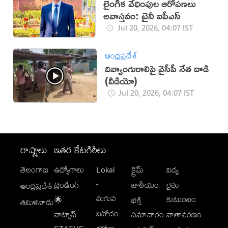
లైంగిక వేధింపుల ఆరోపణలు
అవాస్తవం: ట్రైనీ ఐపీఎస్
Jul 20, 2026, 04:07 IST
ఆంధ్రప్రదేశ్
దివ్యాంగురాలిపై వైసీపీ నేత దాడి
(వీడియో)
Jul 20, 2026, 04:07 IST
రాష్ట్రాలు
ఇతర కేటగిరీలు
తెలంగాణ
ఉద్యోగాలు
Lokal
క్రైమ్
విద్య
-
ట్రెండింగ్
జాతీయం
రైతు
ఆంధ్రప్రదేశ్
మగువ
కుటుంబం
🌟
భక్తి
తమిళనాడు
వినోదం
వాట్సాప్
సమాచారం
వాతావరణం