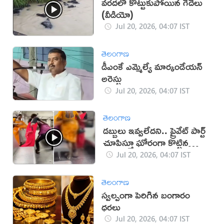
వరదలో కొట్టుకుపోయిన గేదెలు
(వీడియో)
Jul 20, 2026, 04:07 IST
తెలంగాణ
డీఎంకే ఎమ్మెల్యే మార్కండేయన్
అరెస్టు
Jul 20, 2026, 04:07 IST
తెలంగాణ
డబ్బులు ఇవ్వలేదని.. ప్రైవేట్ పార్ట్
చూపిస్తూ ఘోరంగా కొట్టిన
హిజ్రాలు (వీడియో)
Jul 20, 2026, 04:07 IST
తెలంగాణ
స్వల్పంగా పెరిగిన బంగారం
ధరలు
Jul 20, 2026, 04:07 IST