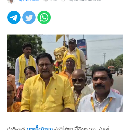
గుడివాడ
రాజకీయాలు
మరోసారి వేడెక్కాయి. మాజీ