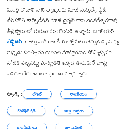
మంత్రి కొడాలి నాని వ్యాఖ్యలకు మాజీ ఎమ్మెల్యే, స్టేట్
వేర్‌హౌస్ కార్పొరేషన్ మాజీ చైర్మన్ రావి వెంకటేశ్వరరావు
తీవ్రస్థాయిలో గురువారం కౌంటర్ ఇచ్చారు. జూనియర్
ఎన్టీఆర్
బూట్లు నాకి రాజకీయాల్లో సీటు తెచ్చుకున్న నువ్వు
ఇప్పుడు సంస్కారం గురించి మాట్లాడటం హాస్యాస్పదం.
నోటికి వచ్చినట్టు మాట్లాడితే ఇక్కడ ఊరుకునే వాళ్లు
ఎవరూ లేరు అంటూ ఫైర్ అయ్యారన్నారు.
ట్యాగ్స్ :
లోకల్
రాజకీయం
నోటిఫికేషన్
జిల్లా వార్తలు
రాజకీయాలు
జూ ఎన్టీఆర్