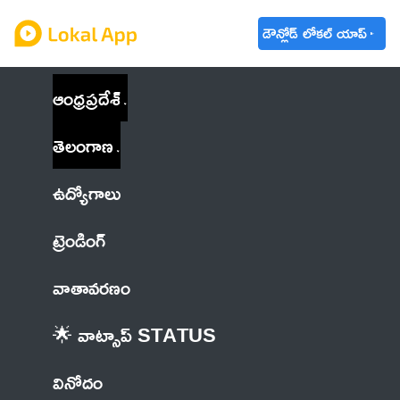
డౌన్లోడ్ లోకల్ యాప్
ఆంధ్రప్రదేశ్
తెలంగాణ
ఉద్యోగాలు
ట్రెండింగ్
వాతావరణం
🌟 వాట్సాప్ STATUS
వినోదం