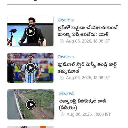
తెలంగాణ
లైఫ్‌లో ఏమైనా చేయాలనుకుంటే
మనల్ని ఏదీ ఆపలేదు: యశ్
Aug 08, 2026, 18:08 IST
తెలంగాణ
ఫుట్‌బాల్ స్టార్ మెస్సీ తండ్రి జార్జ్
కన్నుమూత
Aug 08, 2026, 18:08 IST
తెలంగాణ
చిన్నారిపై వీధికుక్కల దాడి
(వీడియో)
Aug 08, 2026, 18:08 IST