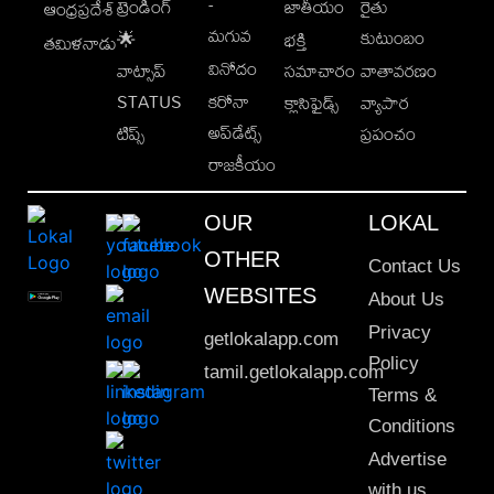
-
ట్రెండింగ్
జాతీయం
రైతు
ఆంధ్రప్రదేశ్
మగువ
కుటుంబం
🌟
భక్తి
తమిళనాడు
వినోదం
వాట్సాప్
సమాచారం
వాతావరణం
STATUS
కరోనా
క్లాసిఫైడ్స్
వ్యాపార
అప్‌డేట్స్
టిప్స్
ప్రపంచం
రాజకీయం
OUR
LOKAL
OTHER
Contact Us
WEBSITES
About Us
Privacy
getlokalapp.com
Policy
tamil.getlokalapp.com
Terms &
Conditions
Advertise
with us