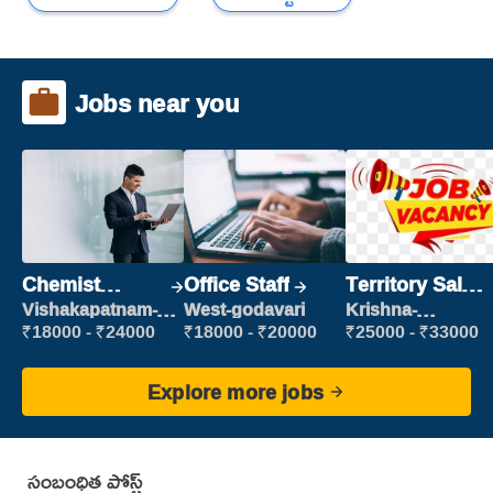
Jobs near you
Chemist
Office Staff
Territory Sales
Production
Manager
Vishakapatnam-
West-godavari
Krishna-
new
vijayawada
Executive
₹18000 - ₹24000
₹18000 - ₹20000
₹25000 - ₹33000
Explore more jobs
సంబంధిత పోస్ట్