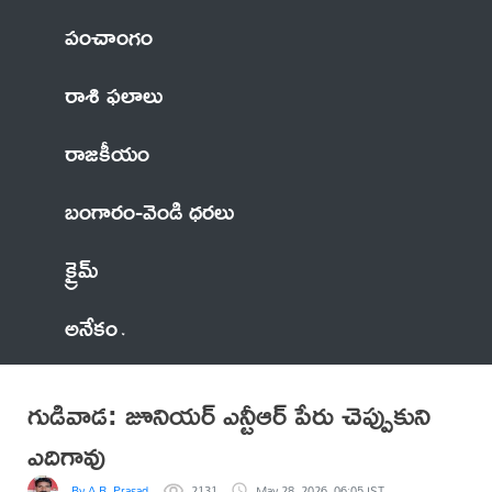
పంచాంగం
రాశి ఫలాలు
రాజకీయం
బంగారం-వెండి ధరలు
క్రైమ్
అనేకం
గుడివాడ: జూనియర్ ఎన్టీఆర్ పేరు చెప్పుకుని
ఎదిగావు
By A.R. Prasad
2131
May 28, 2026, 06:05 IST