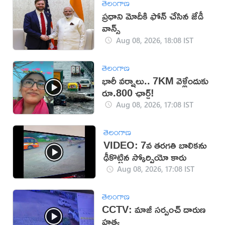
తెలంగాణ
ప్రధాని మోదీకి ఫోన్ చేసిన జేడీ
వాన్స్
Aug 08, 2026, 18:08 IST
తెలంగాణ
భారీ వర్షాలు.. 7KM వెళ్లేందుకు
రూ.800 ఛార్జ్!
Aug 08, 2026, 17:08 IST
తెలంగాణ
VIDEO: 7వ తరగతి బాలికను
ఢీకొట్టిన స్కోర్పియో కారు
Aug 08, 2026, 17:08 IST
తెలంగాణ
CCTV: మాజీ సర్పంచ్ దారుణ
హత్య