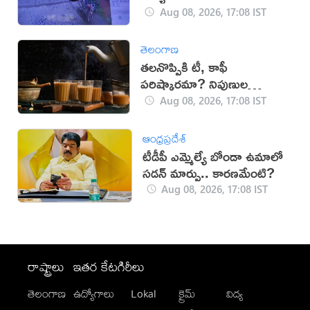
Aug 08, 2026, 17:08 IST
తెలంగాణ
తలనొప్పికి టీ, కాఫీ
పరిష్కారమా? నిపుణుల
సూచనలు ఇవే!
Aug 08, 2026, 17:08 IST
ఆంధ్రప్రదేశ్
టీడీపీ ఎమ్మెల్యే బోండా ఉమాలో
సడన్‌ మార్పు.. కారణమేంటి?
Aug 08, 2026, 17:08 IST
రాష్ట్రాలు
ఇతర కేటగిరీలు
తెలంగాణ
ఉద్యోగాలు
Lokal
క్రైమ్
విద్య