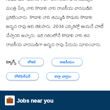
మంత్రి పేర్ని నాని కొడాలి నాని రాజకీయ వారసుడిని
ప్రకటించారు. కొడాలి నాని తమ్ముడి కొడుకు కొడాలి
అర్జున రావు అని తెలిపారు. 2034 ఎన్నికల్లో ఆయనే పోటీ
చేస్తారని అన్నారు. ఇక గతంలోనే కొడాలి నాని తన
రాజకీయ వారసుడిగా అర్జున రావు పేరును సూచించారు.
ట్యాగ్స్ :
లోకల్
రాజకీయం
నోటిఫికేషన్
జిల్లా వార్తలు
Jobs near you