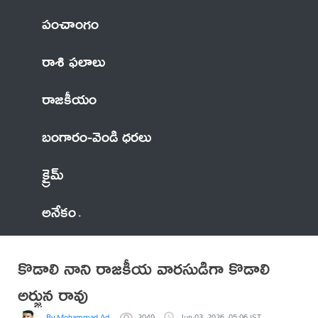
పంచాంగం
రాశి ఫలాలు
రాజకీయం
బంగారం-వెండి ధరలు
క్రైమ్
అనేకం
కొడాలి నాని రాజకీయ వారసుడిగా కొడాలి
అర్జున రావు
By Mohammad Adil Anwar
2040
Jun 03, 2026, 05:06 IST