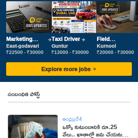
Marketing
Taxi Driver
Field
Executive
Marketing
East-godavari
Guntur
Kurnool
Executive
₹22500 - ₹30000
₹13000 - ₹30000
₹20000 - ₹30000
Explore more jobs
సంబంధిత పోస్ట్
ఆంధ్రప్రదేశ్
ఒక్కో కుటుంబానికి రూ.25
వేలు.. ఖాతాల్లో జ‌మ చేయ‌నున్న