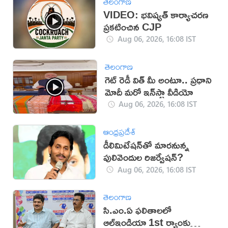
తెలంగాణ
VIDEO: భవిష్యత్ కార్యాచరణ
ప్రకటించిన CJP
Aug 06, 2026, 16:08 IST
తెలంగాణ
గెట్ రెడీ విత్ మీ అంటూ.. ప్రధాని
మోదీ మరో ఇన్‌స్టా వీడియో
Aug 06, 2026, 16:08 IST
ఆంధ్రప్రదేశ్
డీలిమిటేషన్‌తో మారనున్న
పులివెందుల రిజర్వేషన్?
Aug 06, 2026, 16:08 IST
తెలంగాణ
సి.ఎం.ఏ ఫలితాలలో
ఆల్ఇండియా 1st ర్యాంకు