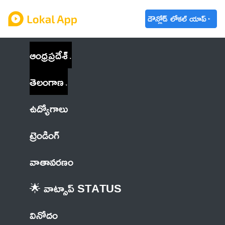
డౌన్లోడ్ లోకల్ యాప్
ఆంధ్రప్రదేశ్
తెలంగాణ
ఉద్యోగాలు
ట్రెండింగ్
వాతావరణం
🌟 వాట్సాప్ STATUS
వినోదం