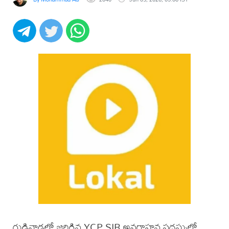
గుడివాడలో జరిగిన YCP SIR అవగాహన సదస్సులో