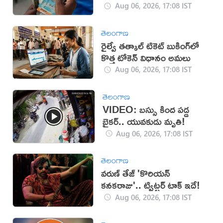
ప్ర‌భుత్వం..!
Aug 06, 2026, 17:08 IST
తెలంగాణ
రైల్వే తత్కాల్ టికెట్ బుకింగ్‌లో
కొత్త టోకెన్ విధానం అమలు
Aug 06, 2026, 17:08 IST
తెలంగాణ
VIDEO: బస్సు కింద పడ్డ
బైకర్.. యువకుడు మృతి!
Aug 06, 2026, 17:08 IST
తెలంగాణ
వరుణ్ తేజ్ 'కొరియన్
కనకరాజు'.. ట్విట్టర్ టాక్ ఇదే!
Aug 06, 2026, 17:08 IST