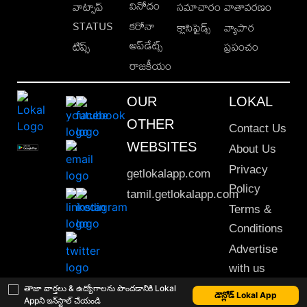
వినోదం
వాట్సాప్
సమాచారం
వాతావరణం
STATUS
కరోనా
క్లాసిఫైడ్స్
వ్యాపార
అప్‌డేట్స్
టిప్స్
ప్రపంచం
రాజకీయం
OUR
LOKAL
OTHER
Contact Us
WEBSITES
About Us
Privacy
getlokalapp.com
Policy
tamil.getlokalapp.com
Terms &
Conditions
Advertise
with us
Sitemap
తాజా వార్తలు & ఉద్యోగాలను పొందడానికి Lokal
డౌన్లోడ్ Lokal App
Appని ఇన్‌స్టాల్ చేయండి
This material may not be published, transmitted, rewritten or redistributed. © 2020 Lokal App. All rights reserved.