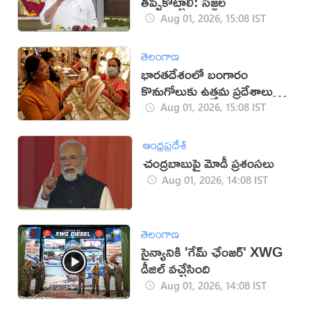
తిప్పికొట్టాలి: సజ్జల
Aug 01, 2026, 15:08 IST
తెలంగాణ
భారతదేశంలో బంగారం
కొనుగోలుకు ఉత్తమ ప్రదేశాలు
ఇవే!
Aug 01, 2026, 15:08 IST
ఆంధ్రప్రదేశ్
చంద్రబాబుపై మోడీ ప్రశంసలు
Aug 01, 2026, 14:08 IST
తెలంగాణ
సైన్యానికి 'గేమ్ ఛేంజర్' XWG
డీజిల్ వచ్చేసింది
Aug 01, 2026, 14:08 IST