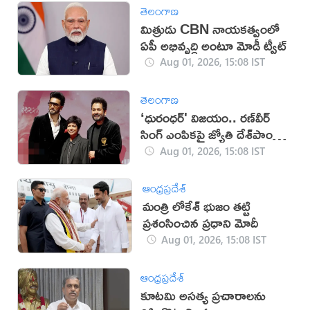
తెలంగాణ
మిత్రుడు CBN నాయకత్వంలో
ఏపీ అభివృద్ధి అంటూ మోడీ ట్వీట్‌
Aug 01, 2026, 15:08 IST
తెలంగాణ
‘ధురంధర్' విజయం.. రణ్‌వీర్
సింగ్ ఎంపికపై జ్యోతి దేశ్‌పాండే
కీలక విషయాలు వెల్లడి
Aug 01, 2026, 15:08 IST
ఆంధ్రప్రదేశ్
మంత్రి లోకేశ్ భుజం తట్టి
ప్రశంసించిన ప్రధాని మోదీ
Aug 01, 2026, 15:08 IST
ఆంధ్రప్రదేశ్
కూటమి అసత్య ప్రచారాలను