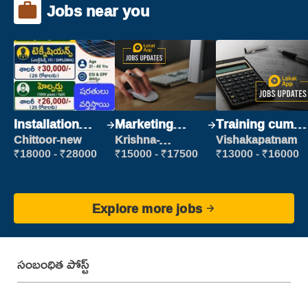
Jobs near you
Installation
Marketing
Training cum
Engineer/
Executive
Placement
Chittoor-new
Krishna-
Vishakapatnam
vijayawada
Helper
₹18000 - ₹28000
₹15000 - ₹17500
₹13000 - ₹16000
Explore more jobs
సంబంధిత పోస్ట్