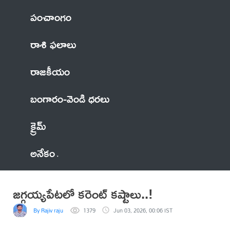
పంచాంగం
రాశి ఫలాలు
రాజకీయం
బంగారం-వెండి ధరలు
క్రైమ్
అనేకం
జగ్గయ్యపేటలో కరెంట్ కష్టాలు..!
By Rajiv raju
1379
Jun 03, 2026, 00:06 IST