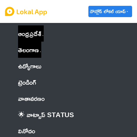
డౌన్లోడ్ లోకల్ యాప్
ఆంధ్రప్రదేశ్
తెలంగాణ
ఉద్యోగాలు
ట్రెండింగ్
వాతావరణం
🌟 వాట్సాప్ STATUS
వినోదం