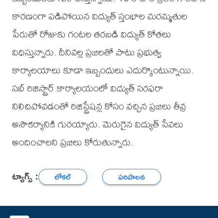
కారణంగా పడిపోయిన విద్యుత్ స్తంభాల మరమ్మతుల
పేరుతో రోజుకు గంటల తరబడి విద్యుత్ కోతలు
విధిస్తున్నారు. దీనివల్ల ప్రజలతో పాటు ప్రభుత్వ
కార్యాలయాలు కూడా ఇబ్బందులు ఎదుర్కొంటున్నాయి.
సబ్ రిజిస్ట్రార్ కార్యాలయంలో విద్యుత్ సరఫరా
నిలిచిపోవడంతో రిజిస్ట్రేషన్ల కోసం వచ్చిన ప్రజలు తీవ్ర
అసౌకర్యానికి గురయ్యారు. మెరుగైన విద్యుత్ సేవలు
అందించాలని ప్రజలు కోరుతున్నారు.
ట్యాగ్స్ :
లోకల్
పరిపాలన