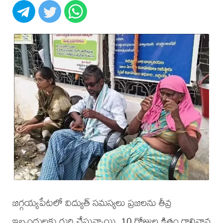
జగ్గయ్యపేటలో విద్యుత్ సమస్యలు ప్రజలను తీవ్ర
ఇబ్బందులకు గురి చేస్తున్నాయి. 10 రోజుల క్రితం గాలివాన