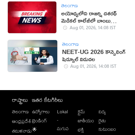
తెలంగాణ
అయోధ్యలోని రాజర్షి దశరథ్‌
మెడికల్‌ కాలేజీలో బాంబు
తయారీ కలకలం
Aug 01, 2026, 14:08 IST
తెలంగాణ
NEET-UG 2026 కౌన్సెలింగ్
షెడ్యూల్ విడుదల
Aug 01, 2026, 14:08 IST
రాష్ట్రాలు
ఇతర కేటగిరీలు
తెలంగాణ
ఉద్యోగాలు
Lokal
క్రైమ్
విద్య
-
ట్రెండింగ్
జాతీయం
రైతు
ఆంధ్రప్రదేశ్
మగువ
కుటుంబం
🌟
భక్తి
తమిళనాడు