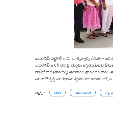
ఒయాసిస్ ఫెర్టిలిటీ వారు మాతృత్వాన్ని వేడుకగా జ
ఒయాసిస్ జననీ యాత్ర బస్సును జగ్గయ్యపేటకు తీసుకొచ
రాజగోపాల్(తాతయ్య) ఆదివారం ప్రారంభించారు. ఆంధ్
సంతానోత్పత్తి సంరక్షణను స్థానికంగా అందించాల్సి
ట్యాగ్స్ :
లోకల్
ఇతర కంటెంట్
జిల్లా వ