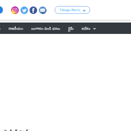
Telugu తెలుగు
ు
రాజకీయం
బంగారం-వెండి ధరలు
క్రైమ్
అనేకం