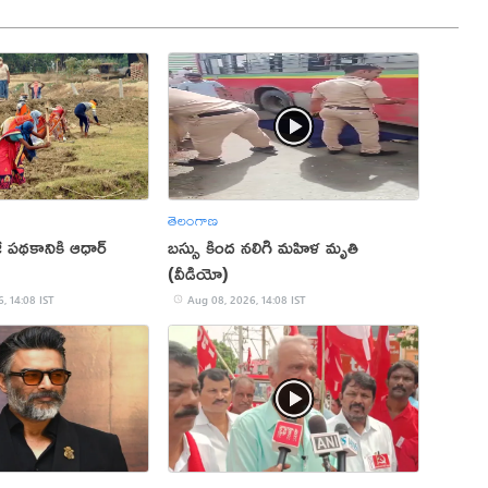
తెలంగాణ
జీ పథకానికి ఆధార్
బస్సు కింద నలిగి మహిళ మృతి
(వీడియో)
, 14:08 IST
Aug 08, 2026, 14:08 IST