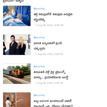
ట్రెండింగ్ న్యూస్
తెలంగాణ
తల్లి కడుపులోనే శిశువుకు అరుదైన
శస్త్రచికిత్స
Aug 08, 2026, 12:08 IST
తెలంగాణ
భారత పర్యటనలో ట్రంప్‌
చిన్నల్లుడు
Aug 08, 2026, 11:08 IST
తెలంగాణ
తిరుపతికి వెళ్లే రైళ్ల టైమింగ్స్
మార్పు.. ప్రయాణికులకు అలర్ట్
Aug 08, 2026, 11:08 IST
తెలంగాణ
ఇల్లు బలంగా ఉండాలంటే వాటర్
క్యూరింగ్ ఎన్ని రోజులు చేయాలి?