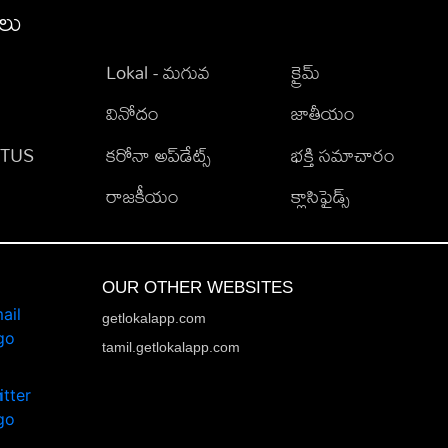
ీలు
Lokal - మగువ
క్రైమ్
వినోదం
జాతీయం
TATUS
కరోనా అప్‌డేట్స్
భక్తి సమాచారం
రాజకీయం
క్లాసిఫైడ్స్
OUR OTHER WEBSITES
getlokalapp.com
tamil.getlokalapp.com