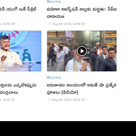
తెలంగాణ
 యంగ్ లుక్ సీక్రెట్
మహిళా రిజర్వేషన్ బిల్లుకు మద్దతు: సీపీఐ
నారాయణ
, 14:08 IST
Aug 08, 2026, 14:08 IST
తెలంగాణ
 కుట్రలను ఎప్పటికప్పుడు
అరుణాచల ఆలయంలో అమిత్ షా ప్రత్యేక
: చంద్రబాబు
పూజలు (వీడియో)
, 14:08 IST
Aug 08, 2026, 14:08 IST