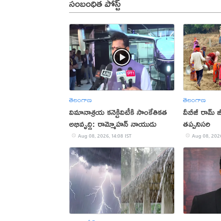
సంబంధిత పోస్ట్
తెలంగాణ
తెలంగాణ
విమానాశ్రయ కనెక్టివిటీకి సాంకేతికత
వీబీజీ రామ్ 
అభివృద్ధి: రామ్మోహన్ నాయుడు
తప్పనిసరి
Aug 08, 2026, 14:08 IST
Aug 08, 2026