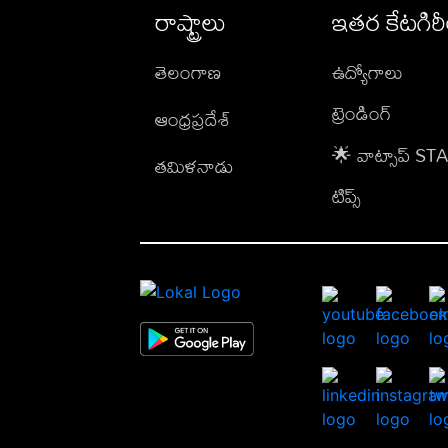
రాష్ట్రాలు
ఇతర కేటగిర
తెలంగాణ
ఉద్యోగాలు
ట్రెండింగ్
ఆంధ్రప్రదేశ్
🌟 వాట్సాప్ S
తమిళనాడు
టిప్స్