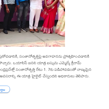
రుపుకోవడానికి, సంతానోత్పత్తిపై అవగాహనను ప్రోత్సహించడానికి
్చారు. ఒయాసిస్ జనని యాత్ర బస్సును ఎమ్మెల్యే శ్రీరామ్
రప్రదేశ్లో సంతానోత్పత్తి రేటు 1. 7కు పడిపోవడంతో నాణ్యమైన
న అవసరాన్ని ఈ యాత్ర హైలైట్ చేస్తుందని అధికారులు తెలిపారు.
ార్తలు