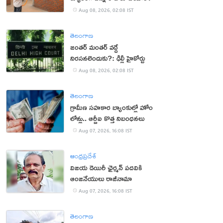
Aug 08, 2026, 02:08 IST
తెలంగాణ
జంతర్ మంతర్ వద్దే
నిరసనలెందుకు?: ఢిల్లీ హైకోర్టు
Aug 08, 2026, 02:08 IST
తెలంగాణ
గ్రామీణ సహకార బ్యాంకుల్లో హోం
లోన్లు.. ఆర్బీఐ కొత్త నిబంధనలు
Aug 07, 2026, 16:08 IST
ఆంధ్రప్రదేశ్
విజయ డెయిరీ ఛైర్మన్ పదవికి
ఆంజనేయులు రాజీనామా
Aug 07, 2026, 16:08 IST
తెలంగాణ