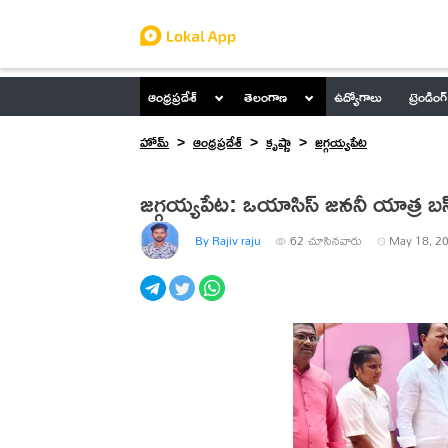
ఆంధ్రప్రదేశ్
తెలంగాణ
ఉద్యోగాలు
ట్రెండింగ్
హోమ్
ఆంధ్రప్రదేశ్
కృష్ణా
జగ్గయ్యపేట
జగ్గయ్యపేట: ఒయాసిస్ జననీ యాత్ర బస
By Rajiv raju
62
చూసినవారు
May 18, 20