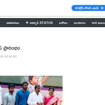
డౌన్లోడ్ లోకల్ యాప్
వాతావరణం
🌟 వాట్సాప్ STATUS
వినోదం
పంచాంగం
రాశి ఫలాల
్ ప్రారంభం
25, 07:05 IST