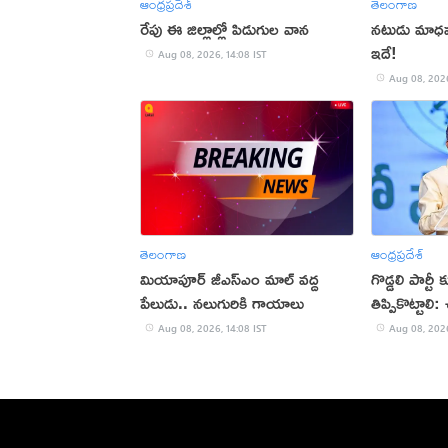
ఆంధ్రప్రదేశ్
తెలంగాణ
రేపు ఈ జిల్లాల్లో పిడుగుల వాన
నటుడు మాధవన్
ఇదే!
Aug 08, 2026, 14:08 IST
Aug 08, 2026
తెలంగాణ
ఆంధ్రప్రదేశ్
మియాపూర్‌ జీఎస్‌ఎం మాల్‌ వద్ద
గొడ్డలి పార్టీ
పేలుడు.. నలుగురికి గాయాలు
తిప్పికొట్టాలి
Aug 08, 2026, 14:08 IST
Aug 08, 2026