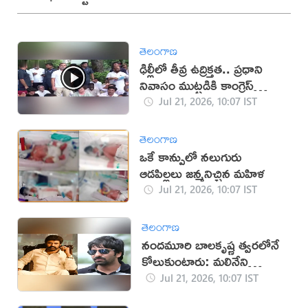
తెలంగాణ
ఢిల్లీలో తీవ్ర ఉద్రిక్తత.. ప్రధాని
నివాసం ముట్టడికి కాంగ్రెస్
యత్నం!
Jul 21, 2026, 10:07 IST
తెలంగాణ
ఒకే కాన్పులో నలుగురు
ఆడపిల్లలు జన్మనిచ్చిన మహిళ
Jul 21, 2026, 10:07 IST
తెలంగాణ
నందమూరి బాలకృష్ణ త్వరలోనే
కోలుకుంటారు: మలినేని
గోపిచంద్
Jul 21, 2026, 10:07 IST