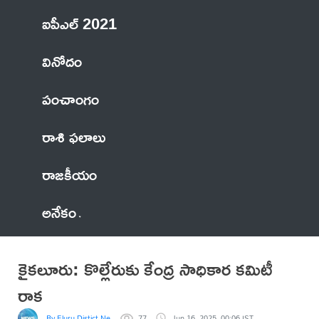
ఐపీఎల్ 2021
వినోదం
పంచాంగం
రాశి ఫలాలు
రాజకీయం
అనేకం
కైకలూరు: కొల్లేరుకు కేంద్ర సాధికార కమిటీ
రాక
By Eluru Distict News
77
Jun 16, 2025, 00:06 IST