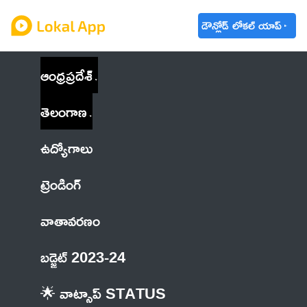
డౌన్లోడ్ లోకల్ యాప్
ఆంధ్రప్రదేశ్
తెలంగాణ
ఉద్యోగాలు
ట్రెండింగ్
వాతావరణం
బడ్జెట్ 2023-24
🌟 వాట్సాప్ STATUS