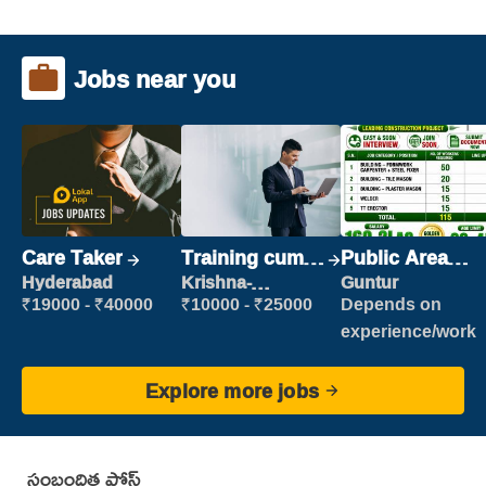
Jobs near you
Care Taker
Training cum
Public Area
Placement
Cleaner
Hyderabad
Krishna-
Guntur
vijayawada
₹19000 - ₹40000
₹10000 - ₹25000
Depends on
experience/work
Explore more jobs
సంబంధిత పోస్ట్