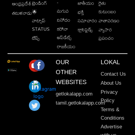
-
ట్రెండింగ్
జాతీయం
రైతు
ఆంధ్రప్రదేశ్
మగువ
కుటుంబం
🌟
భక్తి
తమిళనాడు
వినోదం
వాట్సాప్
సమాచారం
వాతావరణం
STATUS
కరోనా
క్లాసిఫైడ్స్
వ్యాపార
అప్‌డేట్స్
టిప్స్
ప్రపంచం
రాజకీయం
OUR
LOKAL
OTHER
Contact Us
WEBSITES
About Us
Privacy
getlokalapp.com
Policy
tamil.getlokalapp.com
Terms &
Conditions
Advertise