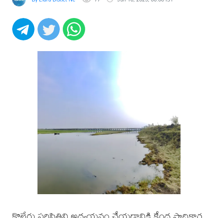
కొల్లేరు పరిస్థితిని అధ్యయనం చేయడానికి కేంద్ర సాధికార