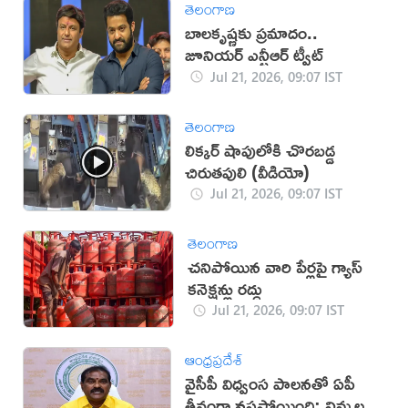
తెలంగాణ
బాలకృష్ణకు ప్రమాదం..
జూనియర్ ఎన్టీఆర్ ట్వీట్
Jul 21, 2026, 09:07 IST
తెలంగాణ
లిక్కర్ షాపులోకి చొరబడ్డ
చిరుతపులి (వీడియో)
Jul 21, 2026, 09:07 IST
తెలంగాణ
చనిపోయిన వారి పేర్లపై గ్యాస్
కనెక్షన్లు రద్దు
Jul 21, 2026, 09:07 IST
ఆంధ్రప్రదేశ్
వైసీపీ విధ్వంస పాలనతో ఏపీ
తీవ్రంగా నష్టపోయింది: నిమ్మల