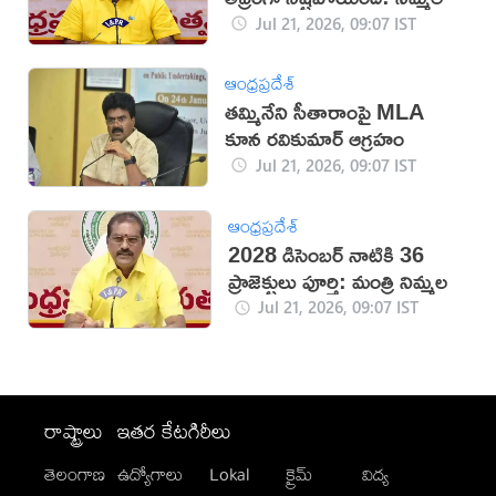
Jul 21, 2026, 09:07 IST
ఆంధ్రప్రదేశ్
తమ్మినేని సీతారాంపై MLA
కూన రవికుమార్‌ ఆగ్రహం
Jul 21, 2026, 09:07 IST
ఆంధ్రప్రదేశ్
2028 డిసెంబర్ నాటికి 36
ప్రాజెక్టులు పూర్తి: మంత్రి నిమ్మల
Jul 21, 2026, 09:07 IST
రాష్ట్రాలు
ఇతర కేటగిరీలు
తెలంగాణ
ఉద్యోగాలు
Lokal
క్రైమ్
విద్య