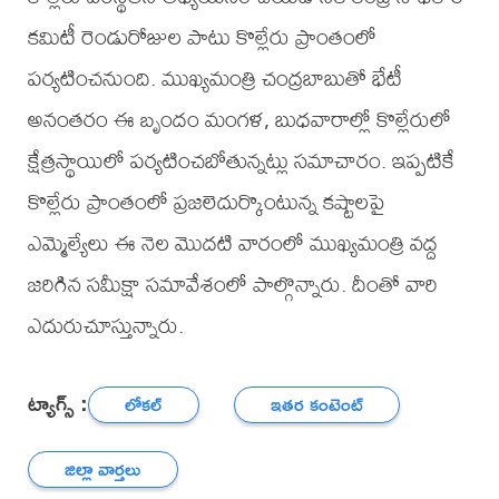
కమిటీ రెండురోజుల పాటు కొల్లేరు ప్రాంతంలో
పర్యటించనుంది. ముఖ్యమంత్రి చంద్రబాబుతో భేటీ
అనంతరం ఈ బృందం మంగళ, బుధవారాల్లో కొల్లేరులో
క్షేత్రస్థాయిలో పర్యటించబోతున్నట్లు సమాచారం. ఇప్పటికే
కొల్లేరు ప్రాంతంలో ప్రజలెదుర్కొంటున్న కష్టాలపై
ఎమ్మెల్యేలు ఈ నెల మొదటి వారంలో ముఖ్యమంత్రి వద్ద
జరిగిన సమీక్షా సమావేశంలో పాల్గొన్నారు. దీంతో వారి
ఎదురుచూస్తున్నారు.
ట్యాగ్స్ :
లోకల్
ఇతర కంటెంట్
జిల్లా వార్తలు