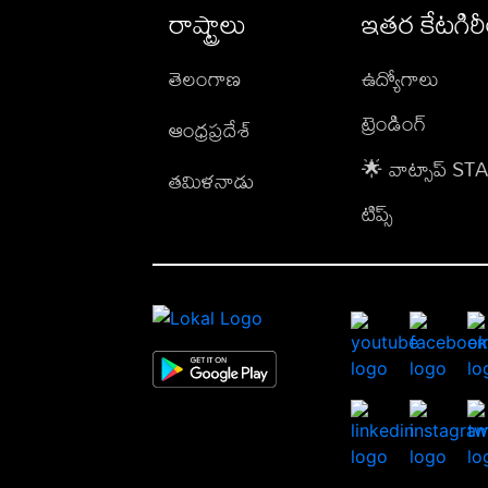
రాష్ట్రాలు
ఇతర కేటగిర
తెలంగాణ
ఉద్యోగాలు
ట్రెండింగ్
ఆంధ్రప్రదేశ్
🌟 వాట్సాప్ S
తమిళనాడు
టిప్స్