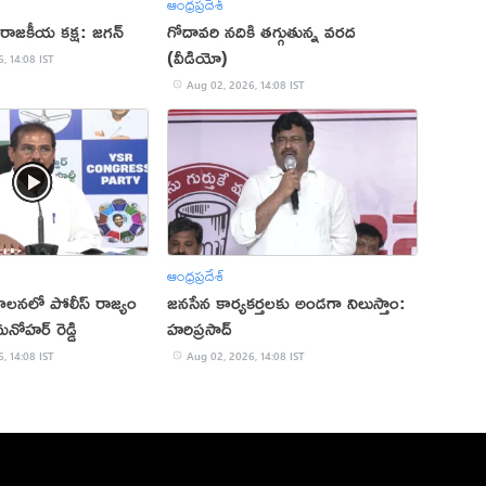
ఆంధ్రప్రదేశ్
 రాజకీయ కక్ష: జగన్
గోదావరి నదికి తగ్గుతున్న వరద
(వీడియో)
, 14:08 IST
Aug 02, 2026, 14:08 IST
ఆంధ్రప్రదేశ్
ాలనలో పోలీస్ రాజ్యం
జనసేన కార్యకర్తలకు అండగా నిలుస్తాం:
నోహర్ రెడ్డి
హరిప్రసాద్
, 14:08 IST
Aug 02, 2026, 14:08 IST