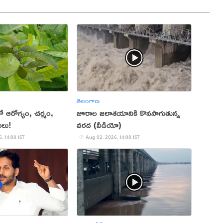
తెలంగాణ
 ఆరోగ్యం, చర్మం,
జూరాల జలాశయానికి కొనసాగుతున్న
మేలు!
వరద (వీడియో)
, 14:08 IST
Aug 02, 2026, 14:08 IST