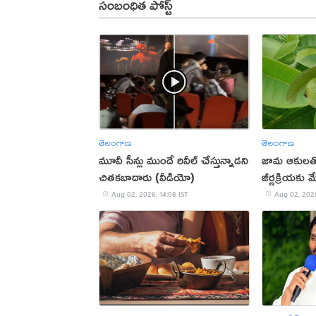
సంబంధిత పోస్ట్
తెలంగాణ
తెలంగాణ
మూవీ సీన్లు ముందే రివీల్ చేస్తున్నాడని
జామ ఆకులతో
చితకబాదారు (వీడియో)
జీర్ణక్రియకు 
Aug 02, 2026, 14:08 IST
Aug 02, 2026