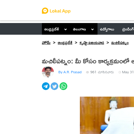
ఆంధ్రప్రదేశ్
తెలంగాణ
ఉద్యోగాలు
ట్రెండింగ్
హోమ్
ఆంధ్రప్రదేశ్
కృష్ణా-విజయవాడ
మ‌చిలీప‌ట్నం
మచిలీపట్నం: మీ కోసం కార్యక్రమంలో అర
By A.R. Prasad
961
చూసినవారు
May 31