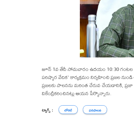
జూన్ 1వ తేదీ సోమవారం ఉదయం 10:30 గంటల నుం
పరిష్కార వేదిక' కార్యక్రమం నిర్వహించి ప్రజల నుండి అ
ప్రజలకు పాలనను మరింత చేరువ చేయడానికి, ప్రజా ఫి
వికేంద్రీకరించినట్లు ఆయన పేర్కొన్నారు.
ట్యాగ్స్ :
లోకల్
పరిపాలన