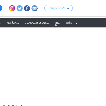
Telugu తెలుగు
ు
రాజకీయం
బంగారం-వెండి ధరలు
క్రైమ్
అనేకం