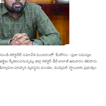
డి కలెక్టరేట్ సమావేశ మందిరంలో 'మీకోసం --ప్రజా సమస్యల
ర్జీలు స్వీకరించనున్నట్లు జిల్లా కలెక్టర్ డీకే బాలాజీ ఆదివారం తెలిపారు.
ర్యాదుల పరిష్కార వ్యవస్థను మండల, మున్సిపల్ స్థాయిలకు ప్రభుత్వం