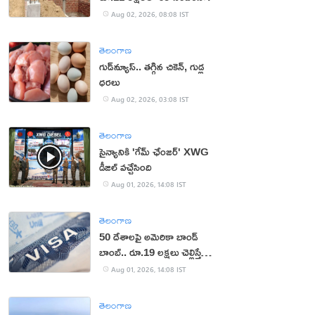
Aug 02, 2026, 08:08 IST
తెలంగాణ
గుడ్‌న్యూస్.. తగ్గిన చికెన్, గుడ్ల
ధరలు
Aug 02, 2026, 03:08 IST
తెలంగాణ
సైన్యానికి 'గేమ్ ఛేంజర్' XWG
డీజిల్ వచ్చేసింది
Aug 01, 2026, 14:08 IST
తెలంగాణ
50 దేశాలపై అమెరికా బాండ్
బాంబ్.. రూ.19 లక్షలు చెల్లిస్తేనే
వీసా!
Aug 01, 2026, 14:08 IST
తెలంగాణ