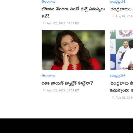
తెలంగాణ
ఆంధ్రప్రదేశ్
భోజనం వేగంగా తింటే వచ్చే సమస్యలు
చంద్రబాబుది
ఇవే!
Aug 02, 2026
Aug 02, 2026, 14:08 IST
తెలంగాణ
ఆంధ్రప్రదేశ్
రితిక నాయక్ హ్యాట్రిక్ కొట్టేనా?
చంద్రబాబు ప
నడుస్తోంది: మ
Aug 02, 2026, 14:08 IST
Aug 02, 2026