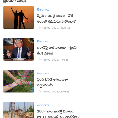
ట్రెండింగ్ న్యూస్
తెలంగాణ
స్నేహం పవిత్ర బంధం - నేటి
తరంలో కనుమరుగవుతోందా?
Aug 02, 2026, 12:08 IST
తెలంగాణ
ఇరాన్‌పై దాడి వాయిదా.. ట్రంప్
కీలక ప్రకటన
Aug 02, 2026, 11:08 IST
తెలంగాణ
ఫ్రెండ్ షిప్‌డే అసలు ఎలా
వచ్చిందంటే?
Aug 02, 2026, 09:08 IST
తెలంగాణ
100 గజాల ఇంట్లో నివాసం:
రూ.11 లక్షలతో కల నెరవేరేనా?