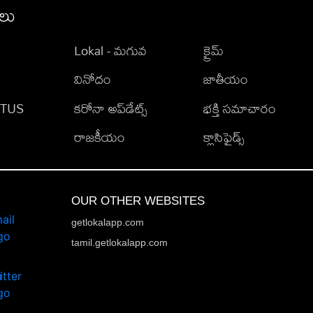
ీలు
Lokal - మగువ
క్రైమ్
వినోదం
జాతీయం
TATUS
కరోనా అప్‌డేట్స్
భక్తి సమాచారం
రాజకీయం
క్లాసిఫైడ్స్
OUR OTHER WEBSITES
getlokalapp.com
tamil.getlokalapp.com