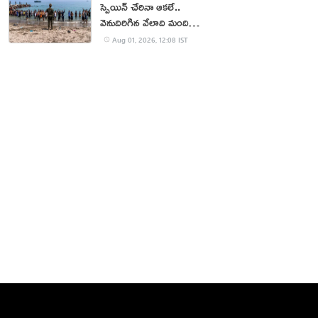
స్పెయిన్ చేరినా ఆకలే..
వెనుదిరిగిన వేలాది మంది
వలసదారులు
Aug 01, 2026, 12:08 IST