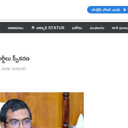
డౌన్లోడ్ లోకల్ యాప్
వాతావరణం
🌟 వాట్సాప్ STATUS
వినోదం
పంచాంగం
రాశి ఫలాల
్జీలు స్వీకరణ
, 2026, 10:05 IST