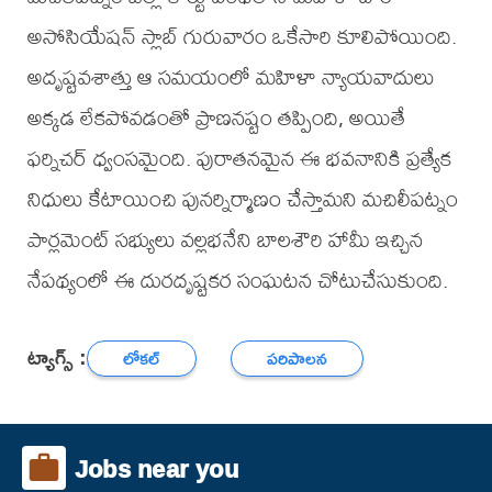
అసోసియేషన్ స్లాబ్ గురువారం ఒకేసారి కూలిపోయింది.
అదృష్టవశాత్తు ఆ సమయంలో మహిళా న్యాయవాదులు
అక్కడ లేకపోవడంతో ప్రాణనష్టం తప్పింది, అయితే
ఫర్నిచర్ ధ్వంసమైంది. పురాతనమైన ఈ భవనానికి ప్రత్యేక
నిధులు కేటాయించి పునర్నిర్మాణం చేస్తామని మచిలీపట్నం
పార్లమెంట్ సభ్యులు వల్లభనేని బాలశౌరి హామీ ఇచ్చిన
నేపథ్యంలో ఈ దురదృష్టకర సంఘటన చోటుచేసుకుంది.
ట్యాగ్స్ :
లోకల్
పరిపాలన
Jobs near you