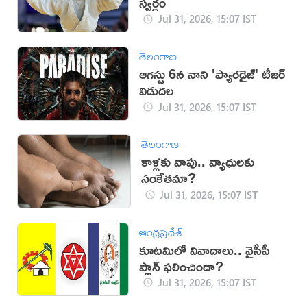
స్వర్ణం
Jul 31, 2026, 15:07 IST
తెలంగాణ
ఆగస్టు 6న నాని 'ప్యారడైజ్' టీజర్
విడుదల
Jul 31, 2026, 15:07 IST
తెలంగాణ
కాళ్లకు వాపు.. వ్యాధులకు
సంకేతమా?
Jul 31, 2026, 15:07 IST
ఆంధ్రప్రదేశ్
కూట‌మిలో వివాదాలు.. వైసీపీ
ప్లాన్ ఫలించిందా?
Jul 31, 2026, 15:07 IST