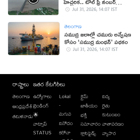
హెచ్చరిక.. టోల్ ఫ్రీ నంబర్
ఏర్పాటు
Jul 31, 2026, 14:07 IST
తెలంగాణ
సముద్ర జలాల్లో చమురు అన్వేషణ
కోసం ‘సముద్ర మంథన్’ పథకం
Jul 31, 2026, 14:07 IST
రాష్ట్రాలు
ఇతర కేటగిరీలు
తెలంగాణ
ఉద్యోగాలు
Lokal
క్రైమ్
విద్య
-
ట్రెండింగ్
జాతీయం
రైతు
ఆంధ్రప్రదేశ్
మగువ
కుటుంబం
🌟
భక్తి
తమిళనాడు
వినోదం
వాట్సాప్
సమాచారం
వాతావరణం
STATUS
కరోనా
క్లాసిఫైడ్స్
వ్యాపార