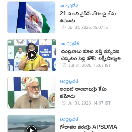
ఆంధ్రప్రదేశ్
21 మంది వైసీపీ నేతలపై కేసు
నమోదు
Jul 31, 2026, 15:07 IST
ఆంధ్రప్రదేశ్
చంద్రబాబు మాట ఇస్తే తప్పడని
చెప్పటం పెద్ద జోక్: లక్ష్మీపార్వతి
Jul 31, 2026, 15:07 IST
ఆంధ్రప్రదేశ్
అంబటి రాంబాబుపై కేసు
నమోదు
Jul 31, 2026, 14:07 IST
ఆంధ్రప్రదేశ్
గోదావరి వరదపై APSDMA