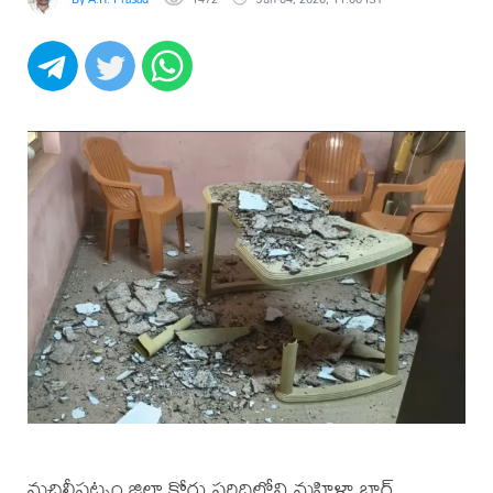
మచిలీపట్నం జిల్లా కోర్టు పరిధిలోని మహిళా బార్