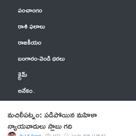
పంచాంగం
రాశి ఫలాలు
రాజకీయం
బంగారం-వెండి ధరలు
క్రైమ్
అనేకం
మచిలీపట్నం: పడిపోయిన మహిళా
న్యాయవాదులు స్లాబు గది
By A.R. Prasad
1472
Jun 04, 2026, 11:06 IST