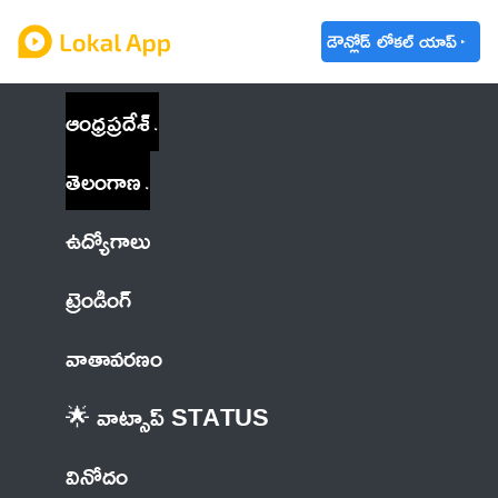
డౌన్లోడ్ లోకల్ యాప్
ఆంధ్రప్రదేశ్
తెలంగాణ
ఉద్యోగాలు
ట్రెండింగ్
వాతావరణం
🌟 వాట్సాప్ STATUS
వినోదం