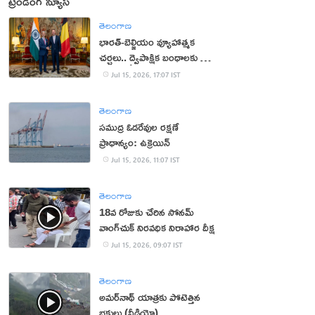
ట్రెండింగ్ న్యూస్
తెలంగాణ
భారత్-బెల్జియం వ్యూహాత్మక
చర్చలు.. ద్వైపాక్షిక బంధాలకు కొత్త
ఊపు
Jul 15, 2026, 17:07 IST
తెలంగాణ
సముద్ర ఓడరేవుల రక్షణే
ప్రాధాన్యం: ఉక్రెయిన్
Jul 15, 2026, 11:07 IST
తెలంగాణ
18వ రోజుకు చేరిన సోనమ్
వాంగ్‌చుక్ నిరవధిక నిరాహార దీక్ష
Jul 15, 2026, 09:07 IST
తెలంగాణ
అమర్‌నాథ్ యాత్రకు పోటెత్తిన
భక్తులు (వీడియో)