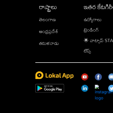
రాష్ట్రాలు
ఇతర కేటగిర
తెలంగాణ
ఉద్యోగాలు
ట్రెండింగ్
ఆంధ్రప్రదేశ్
🌟 వాట్సాప్ S
తమిళనాడు
టిప్స్