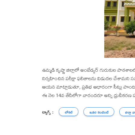
ఉమ్మడి కృష్ణా జిల్లాలో అంబేడ్కర్ గురుకుల పాఠశాల
నిర్వహించిన పరీక్షా ఫలితాలను విడుదల చేశామని 
ఆయన మాట్లాడుతూ, ప్రతిభ ఆధారంగా సీట్లు పొందిన
ఈ నెల 14వ తేదీలోగా వారందరూ అన్ని ధ్రువీకరణ
ట్యాగ్స్ :
లోకల్
ఇతర కంటెంట్
జిల్లా వ