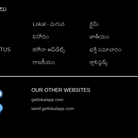
ీలు
Lokal - మగువ
క్రైమ్
వినోదం
జాతీయం
TATUS
కరోనా అప్‌డేట్స్
భక్తి సమాచారం
రాజకీయం
క్లాసిఫైడ్స్
OUR OTHER WEBSITES
getlokalapp.com
tamil.getlokalapp.com