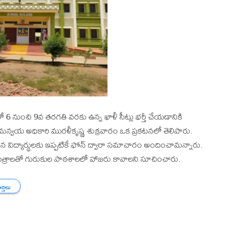
లో 6 నుంచి 9వ తరగతి వరకు ఉన్న ఖాళీ సీట్లు భర్తీ చేయడానికి
సమన్వయ అధికారి మురళీకృష్ణ శుక్రవారం ఒక ప్రకటనలో తెలిపారు.
 విద్యార్థులకు ఇప్పటికే ఫోన్ ద్వారా సమాచారం అందించామన్నారు.
 పత్రాలతో గురుకుల పాఠశాలలో హాజరు కావాలని సూచించారు.
ార్తలు