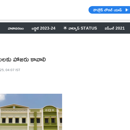
డౌన్లోడ్ లోకల్ యాప్
వాతావరణం
బడ్జెట్ 2023-24
🌟 వాట్సాప్ STATUS
ఐపీఎల్ 2021
లకు హాజరు కావాలి
025, 04:07 IST