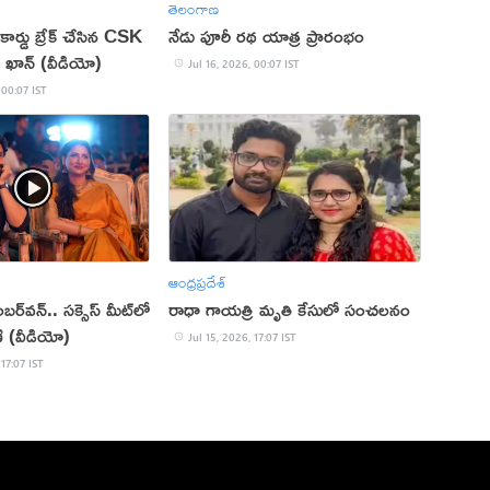
తెలంగాణ
ార్డు బ్రేక్ చేసిన CSK
నేడు పూరీ రథ యాత్ర ప్రారంభం
్ ఖాన్ (వీడియో)
Jul 16, 2026, 00:07 IST
 00:07 IST
ఆంధ్రప్రదేశ్
్‌వన్.. సక్సెస్‌ మీట్‌లో
రాధా గాయత్రి మృతి కేసులో సంచలనం
ి (వీడియో)
Jul 15, 2026, 17:07 IST
 17:07 IST