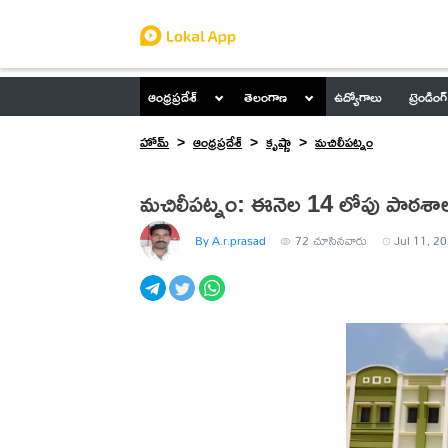
ఆంధ్రప్రదేశ్
తెలంగాణ
ఉద్యోగాలు
ట్రెండింగ్
హోమ్
ఆంధ్రప్రదేశ్
కృష్ణా
మ‌చిలీప‌ట్నం
మచిలీపట్నం: ఈనెల 14 లోపు పాఠశాల
By A.r.prasad
72
చూసినవారు
Jul 11, 2