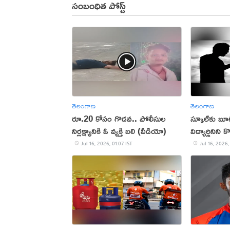
సంబంధిత పోస్ట్
తెలంగాణ
తెలంగాణ
రూ.20 కోసం గొడవ.. పోలీసుల
స్కూల్‌కు బూట
నిర్లక్ష్యానికి ఓ వ్యక్తి బలి (వీడియో)
విద్యార్థినిని 
Jul 16, 2026, 01:07 IST
Jul 16, 2026,