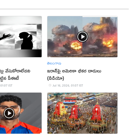
తెలంగాణ
్లు వేసుకోరాలేదని
ఇరాన్‌పై అమెరికా భీకర దాడులు
కొట్టిన పీఈటీ
(వీడియో)
 01:07 IST
Jul 16, 2026, 01:07 IST