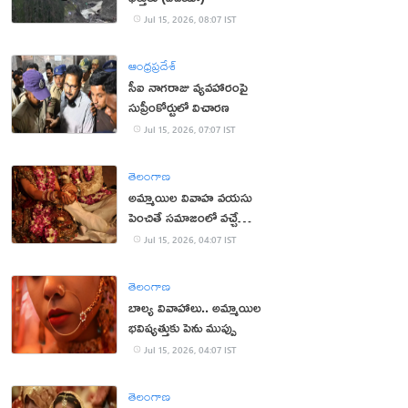
Jul 15, 2026, 08:07 IST
ఆంధ్రప్రదేశ్
సీఐ నాగరాజు వ్యవహారంపై
సుప్రీంకోర్టులో విచారణ
Jul 15, 2026, 07:07 IST
తెలంగాణ
అమ్మాయిల వివాహ వయసు
పెంచితే సమాజంలో వచ్చే
మార్పులు ఇవే!
Jul 15, 2026, 04:07 IST
తెలంగాణ
బాల్య వివాహాలు.. అమ్మాయిల
భవిష్యత్తుకు పెను ముప్పు
Jul 15, 2026, 04:07 IST
తెలంగాణ