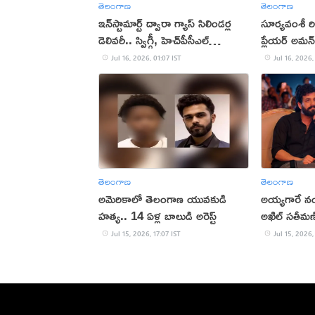
తెలంగాణ
తెలంగాణ
ఇన్‌స్టామార్ట్ ద్వారా గ్యాస్ సిలిండర్ల
సూర్యవంశీ రిక
డెలివరీ.. స్విగ్గీ, హెచ్‌పీసీఎల్‌
ప్లేయర్ అమన
ఒప్పందం
Jul 16, 2026, 01:07 IST
Jul 16, 2026,
తెలంగాణ
తెలంగాణ
అమెరికాలో తెలంగాణ యువకుడి
అయ్యగారే నంబర
హత్య.. 14 ఏళ్ల బాలుడి అరెస్ట్
అఖిల్ సతీమణ
Jul 15, 2026, 17:07 IST
Jul 15, 2026,