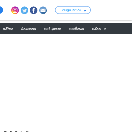
Telugu తెలుగు
వినోదం
పంచాంగం
రాశి ఫలాలు
రాజకీయం
అనేకం