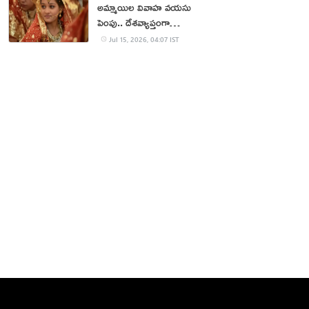
అమ్మాయిల వివాహ వయసు
పెంపు.. దేశవ్యాప్తంగా
భిన్నాభిప్రాయాలు
Jul 15, 2026, 04:07 IST