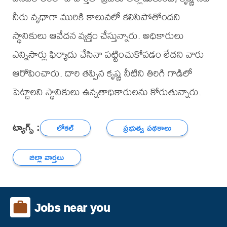
నీరు వృధాగా మురికి కాలువలో కలిసిపోతోందని
స్థానికులు ఆవేదన వ్యక్తం చేస్తున్నారు. అధికారులు
ఎన్నిసార్లు ఫిర్యాదు చేసినా పట్టించుకోవడం లేదని వారు
ఆరోపించారు. దారి తప్పిన కృష్ణ నీటిని తిరిగి గాడిలో
పెట్టాలని స్థానికులు ఉన్నతాధికారులను కోరుతున్నారు.
ట్యాగ్స్ :
లోకల్
ప్రభుత్వ పథకాలు
జిల్లా వార్తలు
Jobs near you