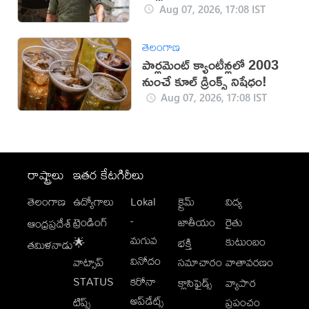
రికార్డు
Aug 07, 2026, 17:08 IST
తెలంగాణ
పార్లమెంట్ క్యాంటీన్లలో 2003
నుంచే కూల్ డ్రింక్స్ నిషేధం!
Aug 07, 2026, 17:08 IST
రాష్ట్రాలు
ఇతర కేటగిరీలు
తెలంగాణ
ఉద్యోగాలు
Lokal
క్రైమ్
విద్య
-
ట్రెండింగ్
జాతీయం
రైతు
ఆంధ్రప్రదేశ్
మగువ
కుటుంబం
🌟
భక్తి
తమిళనాడు
వినోదం
వాట్సాప్
సమాచారం
వాతావరణం
STATUS
కరోనా
క్లాసిఫైడ్స్
వ్యాపార
అప్‌డేట్స్
టిప్స్
ప్రపంచం