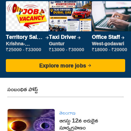
Territory Sales
Taxi Driver
Office Staff
Manager
Krishna-
Guntur
West-godavari
vijayawada
₹25000 - ₹33000
₹13000 - ₹30000
₹18000 - ₹20000
Explore more jobs
సంబంధిత పోస్ట్
తెలంగాణ
ఆగస్టు 12న అరుదైన
సూర్యగ్రహణం