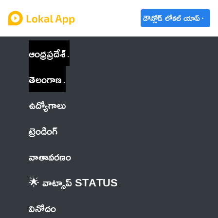
డౌన్లోడ్ లోకల్ యాప్
ఆంధ్రప్రదేశ్
తెలంగాణ
ఉద్యోగాలు
ట్రెండింగ్
వాతావరణం
🌟 వాట్సాప్ STATUS
వినోదం