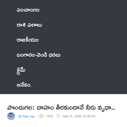
పంచాంగం
రాశి ఫలాలు
రాజకీయం
బంగారం-వెండి ధరలు
క్రైమ్
అనేకం
పొందుగల: దాహం తీరకుండానే నీరు వృధా..
By Rajiv raju
1535
May 31, 2026, 07:05 IST