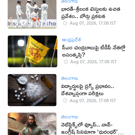
తెలంగాణ
భారత్-శ్రీలంక టెస్టులకు ఉచిత
ప్రవేశం.. బోర్డు ప్రకటన
Aug 07, 2026, 17:08 IST
ఆంధ్రప్రదేశ్
సీఎం చంద్రబాబుపై టీడీపీ నేతల్లో
అసంతృప్తి?
Aug 07, 2026, 17:08 IST
తెలంగాణ
విద్యార్థులపై డ్రగ్స్ ప్రభావం..
దేశవ్యాప్తంగా పరీక్షలు
Aug 07, 2026, 17:08 IST
తెలంగాణ
నెట్‌ఫ్లిక్స్‌లో వ్యూస్.. నాన్-
ఇంగ్లీష్ సినిమాగా ‘ధురంధర్’