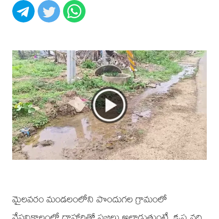
మైలవరం మండలంలోని పొందుగల గ్రామంలో
వేసవికాలంలో దాహార్తితో ప్రజలు అల్లాడుతుంటే, కృష్ణ నది