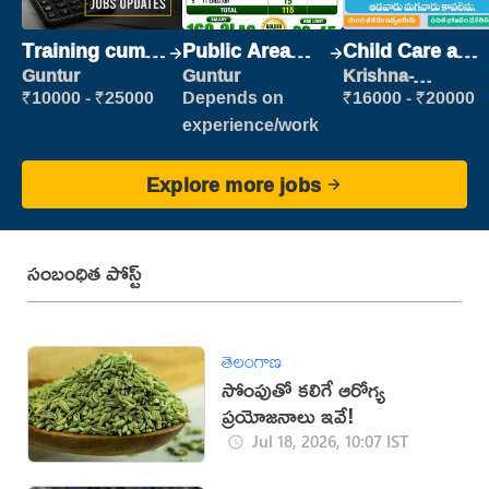
Training cum
Public Area
Child Care and
Placement
Cleaner
Patient care
Guntur
Guntur
Krishna-
vijayawada
₹10000 - ₹25000
Depends on
₹16000 - ₹20000
experience/work
Explore more jobs
సంబంధిత పోస్ట్
తెలంగాణ
సోంపుతో కలిగే ఆరోగ్య
ప్రయోజనాలు ఇవే!
Jul 18, 2026, 10:07 IST