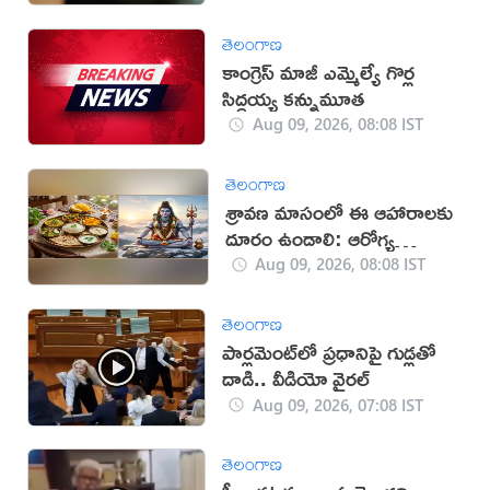
తెలంగాణ
కాంగ్రెస్ మాజీ ఎమ్మెల్యే గొర్ల
సిద్ధయ్య కన్నుమూత
Aug 09, 2026, 08:08 IST
తెలంగాణ
శ్రావణ మాసంలో ఈ ఆహారాలకు
దూరం ఉండాలి: ఆరోగ్య
నిపుణులు
Aug 09, 2026, 08:08 IST
తెలంగాణ
పార్లమెంట్‌లో ప్రధానిపై గుడ్లతో
దాడి.. వీడియో వైరల్
Aug 09, 2026, 07:08 IST
తెలంగాణ