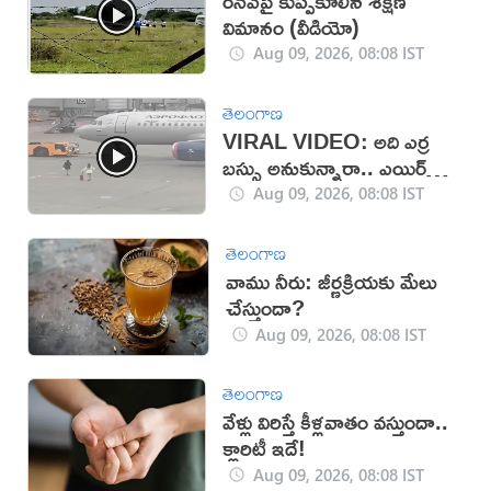
రన్‌వేపై కుప్పకూలిన శిక్షణ
విమానం (వీడియో)
Aug 09, 2026, 08:08 IST
తెలంగాణ
VIRAL VIDEO: అది ఎర్ర
బస్సు అనుకున్నారా.. ఎయిర్
బస్సు అనుకున్నారా!
Aug 09, 2026, 08:08 IST
తెలంగాణ
వాము నీరు: జీర్ణక్రియకు మేలు
చేస్తుందా?
Aug 09, 2026, 08:08 IST
తెలంగాణ
వేళ్లు విరిస్తే కీళ్లవాతం వస్తుందా..
క్లారిటీ ఇదే!
Aug 09, 2026, 08:08 IST