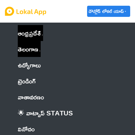
డౌన్లోడ్ లోకల్ యాప్
ఆంధ్రప్రదేశ్
తెలంగాణ
ఉద్యోగాలు
ట్రెండింగ్
వాతావరణం
🌟 వాట్సాప్ STATUS
వినోదం