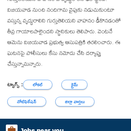
విజయవాడ నుంచి నందిగామ వైపుకు నడుచుకుంటూ
వస్తున్న వృద్ధురాలిని గుర్తుతెలియని వాహనం ఢీకొనడంతో
తీవ్ర గాయాలపాలైందని స్థానికులు తెలిపారు. వెంటనే
ఆమెను విజయవాడ ప్రభుత్వ ఆసుపత్రికి తరలించారు. ఈ
ఘటనపై పోలీసులు కేసు నమోదు చేసి దర్యాప్తు
చేస్తున్నామన్నారు.
ట్యాగ్స్ :
లోకల్
క్రైమ్
నోటిఫికేషన్
జిల్లా వార్తలు
Jobs near you