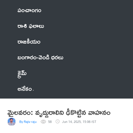
పంచాంగం
రాశి ఫలాలు
రాజకీయం
బంగారం-వెండి ధరలు
క్రైమ్
అనేకం
మైలవరం: వృద్ధురాలిని ఢీకొట్టిన వాహనం
By Rajiv raju
58
Jun 14, 2025, 15:06 IST