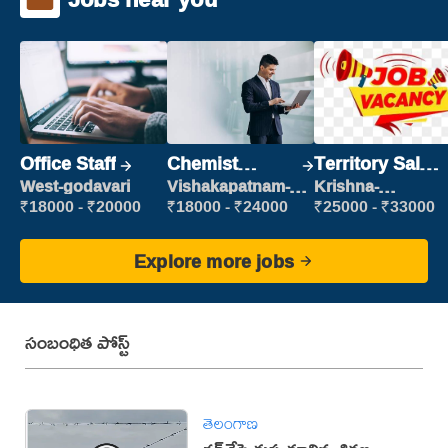
Office Staff
Chemist
Territory Sales
Production
Manager
West-godavari
Vishakapatnam-
Krishna-
new
vijayawada
Executive
₹18000 - ₹20000
₹18000 - ₹24000
₹25000 - ₹33000
Explore more jobs
సంబంధిత పోస్ట్
తెలంగాణ