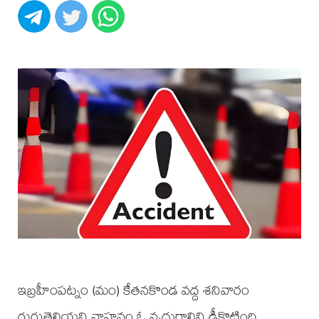
ఇబ్రహీంపట్నం (మం) కేతనకొండ వద్ద శనివారం
గుర్తుతెలియని వాహనం ఓ వృద్ధురాలిని ఢీకొట్టింది.